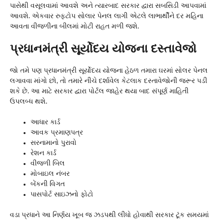
પાસેથી વસૂલવામાં આવશે અને ત્યારબાદ સરકાર દ્વારા સબસિડી આપવામાં
આવશે. એકવાર રુફટોપ સોલાર પેનલ લાગી એટલે લાભાર્થીને દર મહિના
આવતા વીજળીના બીલમાં મોટી રાહત મળી જશે.
પ્રધાનમંત્રી સૂર્યોદય યોજના દસ્તાવેજો
જો તમે પણ પ્રધાનમંત્રી સૂર્યોદય યોજના હેઠળ તમારા ઘરમાં સોલર પેનલ
લગાવવા માંગો છો, તો તમારે નીચે દર્શાવેલ કેટલાક દસ્તાવેજોની જરૂર પડી
શકે છે. આ માટે સરકાર દ્વારા પોર્ટલ જાહેર થયા બાદ સંપૂર્ણ માહિતી
ઉપલબ્ધ થશે.
આધાર કાર્ડ
આવક પ્રમાણપત્ર
સરનામાનો પુરાવો
રેશન કાર્ડ
વીજળી બિલ
મોબાઇલ નંબર
બેંકની વિગત
પાસપોર્ટ સાઇઝનો ફોટો
વડા પ્રધાને આ નિર્ણય ખૂબ જ ઝડપથી લીધો હોવાથી સરકાર ટૂંક સમયમાં