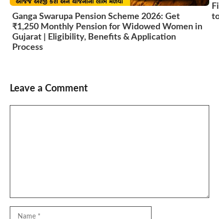
F
t
Ganga Swarupa Pension Scheme 2026: Get
₹1,250 Monthly Pension for Widowed Women in
Gujarat | Eligibility, Benefits & Application
Process
Leave a Comment
Comment
Name