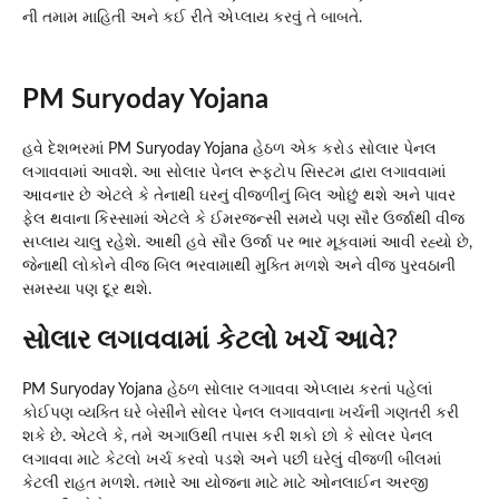
ની તમામ માહિતી અને કઈ રીતે એપ્લાય કરવું તે બાબતે.
PM Suryoday Yojana
હવે દેશભરમાં PM Suryoday Yojana હેઠળ એક કરોડ સોલાર પેનલ
લગાવવામાં આવશે. આ સોલાર પેનલ રૂફટોપ સિસ્ટમ દ્વારા લગાવવામાં
આવનાર છે એટલે કે તેનાથી ઘરનું વીજળીનું બિલ ઓછું થશે અને પાવર
ફેલ થવાના કિસ્સામાં એટલે કે ઈમરજન્સી સમયે પણ સૌર ઉર્જાથી વીજ
સપ્લાય ચાલુ રહેશે. આથી હવે સૌર ઉર્જા પર ભાર મૂકવામાં આવી રહ્યો છે,
જેનાથી લોકોને વીજ બિલ ભરવામાથી મુક્તિ મળશે અને વીજ પુરવઠાની
સમસ્યા પણ દૂર થશે.
સોલાર લગાવવામાં કેટલો ખર્ચ આવે?
PM Suryoday Yojana હેઠળ સોલાર લગાવવા એપ્લાય કરતાં પહેલાં
કોઈપણ વ્યક્તિ ઘરે બેસીને સોલર પેનલ લગાવવાના ખર્ચની ગણતરી કરી
શકે છે. એટલે કે, તમે અગાઉથી તપાસ કરી શકો છો કે સોલર પેનલ
લગાવવા માટે કેટલો ખર્ચ કરવો પડશે અને પછી ઘરેલું વીજળી બીલમાં
કેટલી રાહત મળશે. તમારે આ યોજના માટે માટે ઓનલાઈન અરજી