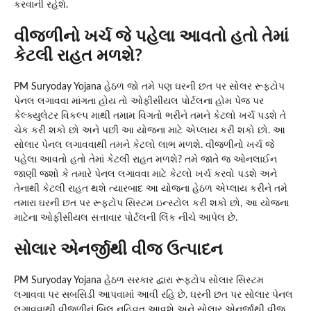
કરવાની રહેશે.
વીજળીનો ખર્ચ જે પહેલા આવતો હતો તેમાં
કેટલી રાહત મળશે?
PM Suryoday Yojana હેઠળ જો તમે પણ ઘરની છત પર સોલર રૂફટોપ
પેનલ લગાવવા માંગતા હોય તો ઓફીસીયલ પોર્ટલના હોમ પેજ પર
કેલ્ક્યુલેટર વિકલ્પ માથી તમામ વિગતો ભરીને તમને કેટલો ખર્ચ પડશે તે
ચેક કરી શકો છો અને પછી આ યોજના માટે એપ્લાય કરી શકો છો. આ
સોલાર પેનલ લગાવવાથી તમને કેટલો લાભ મળશે. વીજળીનો ખર્ચ જે
પહેલા આવતો હતો તેમાં કેટલી રાહત મળશે? તમે જાતે જ ઓનલાઈન
જાણી જશો કે તમારે પેનલ લગાવવા માટે કેટલો ખર્ચ કરવો પડશે અને
તેનાથી કેટલી રાહત થશે ત્યારબાદ આ યોજના હેઠળ એપ્લાય કરીને તમે
તમારા ઘરની છત પર રૂફટોપ સિસ્ટમ ઇન્સ્ટોલ કરી શકો છો, આ યોજના
માટેના ઓફીસીયલ સત્તાવાર પોર્ટલની લિંક નીચે આપેલ છે.
સોલાર એનર્જીથી વીજ ઉત્પાદન
PM Suryoday Yojana હેઠળ સરકાર દ્વારા રૂફટોપ સોલાર સિસ્ટમ
લગાવવા પર સબસિડી આપવામાં આવી રહિ છે. ઘરની છત પર સોલાર પેનલ
લગાવવાથી વીજળીનું બિલ નહિવત આવશે અને સોલાર એનર્જીથી વીજ