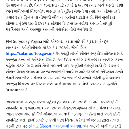
ઉત્પાદન થાય છે. પેનલ લગાવવા માટે તમારે ફક્ત એકવાર ખર્ચ કરવો પડશે
અને ભવિષ્યમાં વિજબીલ ભરવામાથી મુક્તિ મેળવી શકસો. આ યોજનાથી
તમારે દર મહિને થતા વીજળી બીલના ખર્ચમાં ઘટાડો થશે. PM સૂર્યોદય
યોજના હેઠળ ઘરની છત પર સોલાર પેનલ્સ ઇન્સ્ટોલ કરવાની સંપૂર્ણ
પ્રક્રિયા અને અરજી કરવાની પ્રોસેસ નીચે આપેલ છે.
PM Suryoday Yojana માટે એપ્લાય કરવા માટે સૌ પ્રથમ કેન્દ્ર
સરકારના ઓફીસીયલ પોર્ટલ પર જાઓ, જેની લિંક
https://solarrooftop.gov.in/
છે. અહીં તમને સોલર રૂફટોપ યોજના માટે
અરજી કરવાનો ઓપ્શન દેખાશે. આ ઉપરાંત સોલાર પેનલ્સ ઇન્સ્ટોલ કરતાં
પહેલાં કેટલો ખર્ચ થશે તેની ગણતરી પણ અહીંથી જાણી શકો છે. સરકાર
સોલર પેનલ લગાવવા પર જ સબસિડી આપે છે માટે જે લોકો એપ્લાય કરશે
તેમને ત્યાં સોલાર પેનલ લાગ્યા બાદ જ સબસિડી મળશે. જેથી હવે આગળ
અરજી વિકલ્પ પર ક્લિક કરો અને માંંગવામા આવેલી સમગ્ર માહિતીને
વિગતવાર ભરો.
ઓનલાઇન અરજી કરતા પહેલા હંમેશા ઘરની છતની માપણી કરીને ફોર્મ
સબમીટ કરવુ જોઇએ. ઘરની છતના ક્ષેત્રફળ મુજબ સોલાર પેનલ લગાવો.
આમ કરવા માટે ફોર્મમાં માંગવામા આવેલી મૂળભૂત માહિતી ભરો અને ફોર્મ
સબમિટ કરો. ફોર્મ સબમિટ કર્યા પછી નિયત કરેલી એજન્સી દ્વારા તમારા
ઘરની છત પર
સોલાર સિસ્ટમ લગાવવામાં આવશે.
આ માટેનો ખર્ચ લાભાર્થી