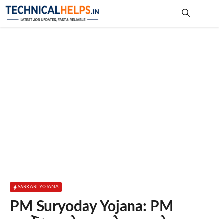
Skip
to
content
Me
SARKARI YOJANA
PM Suryoday Yojana: PM