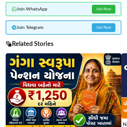
Join WhatsApp
Join Now
Join Telegram
Join Now
Related Stories
N