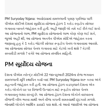
PM Suryoday Yojana: અયોધ્યામાં રામલલાની પ્રાણ પ્રતિષ્ઠા પછી
પીએમ મોદીએ દેશમાં સૂર્યોદય યોજના હેઠળ 1 કરોડ રુફટોપ સોલાર
લગાવવા બાબતે જાહેરાત કરી હતી. અહીં જાણી લો તમે કઈ રીતે લઈ શકો
આ યોજનાનો લાભ, PM સૂર્યોદય યોજનાનો લાભ કોણ કોણ લઈ શકે,
જુઓ અહીં થી, આ યોજના અતર્ગત પીએમ મોદિએ જાહેરાત કરતા
જણાવ્યુ હતુ કે 1 કરોડ જેટલી સોલાર રૂફટોપ પેનલ લગાવવામા આવશે.
આ યોજનામા સોલાર પેનલ લગાવવા માટે કેટલો ખર્ચ થશે ? કેટલી
સબસીડી મળશે ? વગેરે આ યોજના સંબંધિત માહિતી.
PM સૂર્યોદય યોજના
દેશના પીએમ નરેન્દ્ર મોદીએ 22 જાન્યુઆરી 2024ના રોજ ભગવાન
રામલલાની મૂર્તિ સ્થાપિત કર્યા બાદ PM Suryoday Yojana શરૂ કરવા અંગે
મહત્વની જાહેરાત કરી હતી. આ યોજના હેઠળ વડાપ્રધાને દેશના એક
કરોડ લોકોને ઘર પર વિજળી ઉત્પાદન માટે રૂફટોપ સોલાર પેનલ
લગાવવાનુ લક્ષ્ય રાખ્યું છે. આ યોજના હેઠળ દેશના લોકોને વારંવારના
વીજળી બીલ ભરવા માથી અને વીજ કાપની સમસ્યાથી છૂટકારો મળશે.
જેનાથી લોકોને આર્થિક ફાયદો પણ થશે. તો આવો જાણીએ આ યોજના