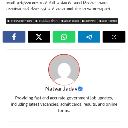
આખી પ્રક્રિયા શરૂ કરશે તેવી અપેક્ષા છે. આવી સ્થિતિમાં, તમામ
દસ્તાવેજો સાથે તૈયાર રહો અને સમય આવે કે તરત જ અરજી કરો.
PM Suryoday Yojana
PM સૂર્યોદય યોજના
Sarkari Yojana
Solar Panel
Solar Rooftop
Natvar Jadav
Providing fast and accurate government job updates,
including latest vacancies, admit cards, results, and online
forms.