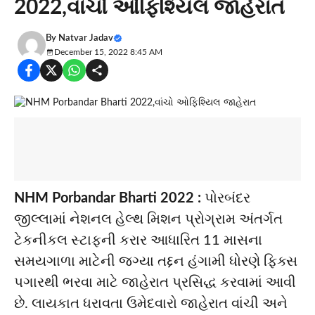
2022,વાંચો ઓફિશ્યિલ જાહેરાત
By
Natvar Jadav
December 15, 2022 8:45 AM
NHM Porbandar Bharti 2022 :
પોરબંદર
જીલ્લામાં નેશનલ હેલ્થ મિશન પ્રોગ્રામ અંતર્ગત
ટેકનીકલ સ્ટાફની કરાર આધારિત 11 માસના
સમયગાળા માટેની જગ્યા તદ્દન હંગામી ધોરણે ફિક્સ
પગારથી ભરવા માટે જાહેરાત પ્રસિદ્ધ કરવામાં આવી
છે. લાયકાત ધરાવતા ઉમેદવારો જાહેરાત વાંચી અને