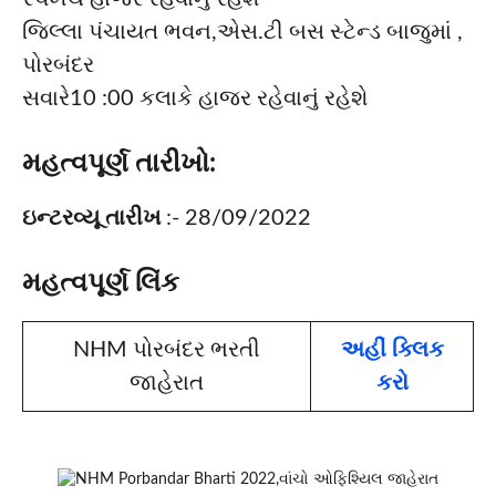
જિલ્લા પંચાયત ભવન,એસ.ટી બસ સ્ટેન્ડ બાજુમાં ,
પોરબંદર
સવારે10 :00 કલાકે હાજર રહેવાનું રહેશે
મહત્વપૂર્ણ તારીખો:
ઇન્ટરવ્યૂ તારીખ
:- 28/09/2022
મહત્વપૂર્ણ લિંક
NHM પોરબંદર ભરતી
અહીં ક્લિક
જાહેરાત
કરો