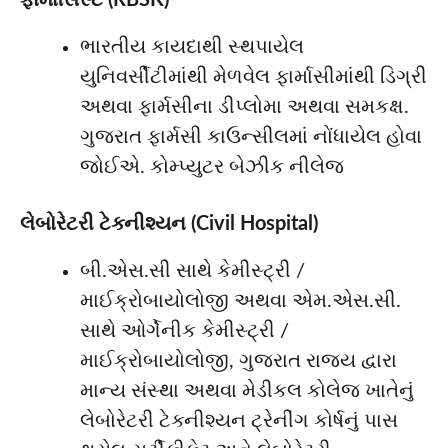
ભારતીય કાયદાથી સ્થપાયેલ
યુનિવર્સીટીમાંથી મેળવેલ ફાર્માસીમાંથી ડિગ્રી
અથવા ફાર્મસીના ડીપ્લોમા અથવા સમકક્ષ.
ગુજરાત ફાર્મસી કાઉન્સીલમાં નોંધાયેલ હોવા
જોઈએ. કોમ્પ્યુટર બેઝીક નીલેજ
લેબોરેટરી ટેક્નીશ્યન (Civil Hospital)
બી.એસ.સી સાથે કેમીસ્ટ્રી /
માઈક્રોબાયોલોજી અથવા એમ.એસ.સી.
સાથે ઓર્ગેનીક કેમીસ્ટ્રી /
માઈક્રોબાયોલોજી, ગુજરાત રાજ્ય દ્વારા
માન્ય સંસ્થા અથવા મેડીકલ કોલેજ ખાતેનું
લેબોરેટરી ટેક્નીશ્યન ટ્રેનીંગ કોર્ષનું પાસ