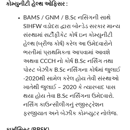
કોમ્યુનીટી હેલ્થ ઓફિસર :
BAMS / GNM / B.Sc નસિંગની સાથે
SIHFW વડોદરા દ્વારા બોન્ડેડ સરકાર માન્ય
સંસ્થામાં સર્ટીફીકેટ કોર્ષ ઇન કોમ્યુનીટી
હેલ્થ (બ્રીજ કોર્ષ) કરેલ આ ઉમેદવારોને
ભરતીમાં પ્રાથમિકતા આપવામાં આવશે
અથવા CCCH નો કોર્ષ B.Sc નર્સિંગ તથા
પોસ્ટ બેઝીક B.Sc નર્સિંગના કોર્ષમાં જુલાઈ
-2020થી સામેલ કરેલ હોય તેવી સંસ્થાઓ
ખાતેથી જુલાઈ – 2020 કે ત્યારબાદ પાસ
થયા હોય તેવા B.Sc નર્સિંગના ઉમેદવારો.
નર્સિંગ કાઉન્સીલીંગનું રજીસ્ટ્રેશન
ફરજીયાત અને બેઝીક કોમ્પ્યુટર નોલેજ.
ફાર્માસિસ્ટ (RBSK)