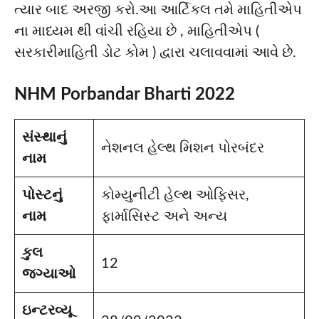
ત્યાર બાદ અરજી કરો.આ આર્ટિકલ તમે માહિતીએપ
ના માધ્યમ થી વાંચી રહિયા છે , માહિતીએપ (
સરકારીમાહિતી ડોટ કોમ ) દ્વારા ચલાવવામાં આવે છે.
NHM Porbandar Bharti 2022
સંસ્થાનું
નેશનલ હેલ્થ મિશન પોરબંદર
નામ
પોસ્ટનું
કોમ્યુનીટી હેલ્થ ઓફિસર,
નામ
ફાર્માસિસ્ટ અને અન્ય
કુલ
12
જગ્યાઓ
ઇન્ટરવ્યૂ