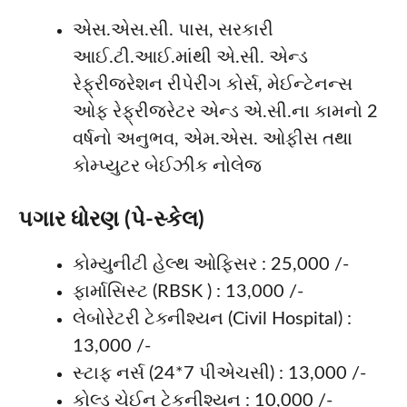
એસ.એસ.સી. પાસ, સરકારી
આઈ.ટી.આઈ.માંથી એ.સી. એન્ડ
રેફ્રીજરેશન રીપેરીંગ કોર્સ, મેઈન્ટેનન્સ
ઓફ રેફ્રીજરેટર એન્ડ એ.સી.ના કામનો 2
વર્ષનો અનુભવ, એમ.એસ. ઓફીસ તથા
કોમ્પ્યુટર બેઈઝીક નોલેજ
પગાર ધોરણ (પે-સ્કેલ)
કોમ્યુનીટી હેલ્થ ઓફિસર : 25,000 /-
ફાર્માસિસ્ટ (RBSK ) : 13,000 /-
લેબોરેટરી ટેક્નીશ્યન (Civil Hospital) :
13,000 /-
સ્ટાફ નર્સ (24*7 પીએચસી) : 13,000 /-
કોલ્ડ ચેઈન ટેકનીશ્યન : 10,000 /-