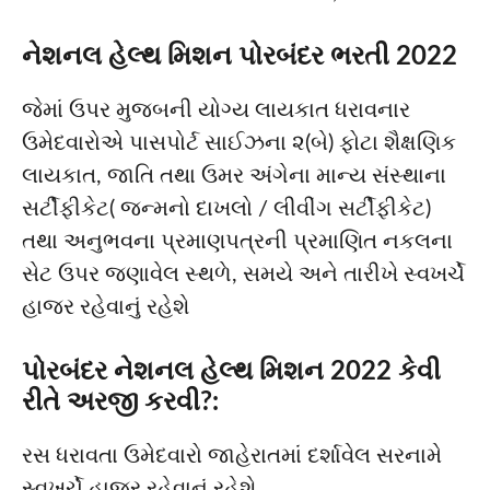
નેશનલ હેલ્થ મિશન પોરબંદર ભરતી 2022
જેમાં ઉપર મુજબની યોગ્ય લાયકાત ધરાવનાર
ઉમેદવારોએ પાસપોર્ટ સાઈઝના ૨(બે) ફોટા શૈક્ષણિક
લાયકાત, જાતિ તથા ઉમર અંગેના માન્ય સંસ્થાના
સર્ટીફીકેટ( જન્મનો દાખલો / લીવીંગ સર્ટીફીકેટ)
તથા અનુભવના પ્રમાણપત્રની પ્રમાણિત નકલના
સેટ ઉપર જણાવેલ સ્થળે, સમયે અને તારીખે સ્વખર્ચે
હાજર રહેવાનું રહેશે
પોરબંદર નેશનલ હેલ્થ મિશન 2022 કેવી
રીતે અરજી કરવી?:
રસ ધરાવતા ઉમેદવારો જાહેરાતમાં દર્શાવેલ સરનામે
સ્વખર્ચે હાજર રહેવાનું રહેશે