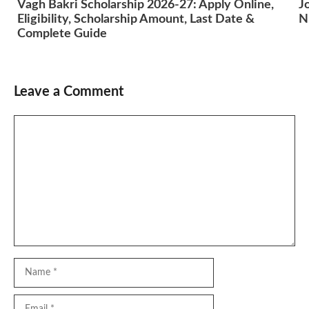
Vagh Bakri Scholarship 2026-27: Apply Online,
J
Eligibility, Scholarship Amount, Last Date &
N
Complete Guide
Leave a Comment
Comment
Name
Email