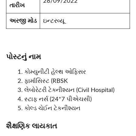
28/09/2022
તારીખ
અરજી
મોડ
ઇન્ટરવ્યૂ
પોસ્ટનું નામ
કોમ્યુનીટી હેલ્થ ઓફિસર
ફાર્માસિસ્ટ (RBSK
લેબોરેટરી ટેક્નીશ્યન (Civil Hospital)
સ્ટાફ નર્સ (24*7 પીએચસી)
કોલ્ડ ચેઈન ટેકનીશ્યન
શૈક્ષણિક લાયકાત