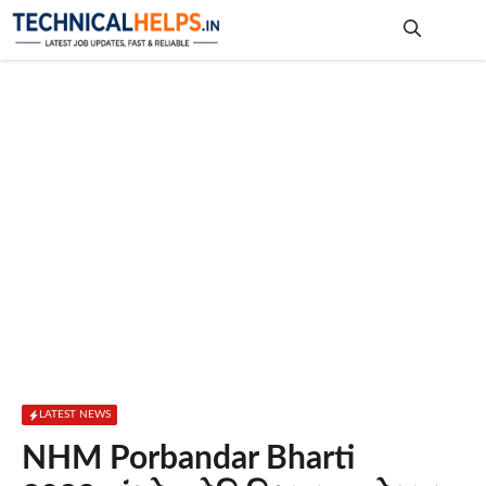
Skip
to
content
Me
LATEST NEWS
NHM Porbandar Bharti