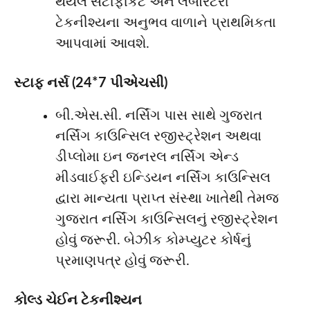
થયેલ સર્ટીફીકેટ અને લેબોરેટરી
ટેકનીશ્યના અનુભવ વાળાને પ્રાથમિકતા
આપવામાં આવશે.
સ્ટાફ નર્સ (24*7 પીએચસી)
બી.એસ.સી. નર્સિંગ પાસ સાથે ગુજરાત
નર્સિંગ કાઉન્સિલ રજીસ્ટ્રેશન અથવા
ડીપ્લોમા ઇન જનરલ નર્સિંગ એન્ડ
મીડવાઈફરી ઇન્ડિયન નર્સિંગ કાઉન્સિલ
દ્વારા માન્યતા પ્રાપ્ત સંસ્થા ખાતેથી તેમજ
ગુજરાત નર્સિંગ કાઉન્સિલનું રજીસ્ટ્રેશન
હોવું જરૂરી. બેઝીક કોમ્પ્યુટર કોર્ષનું
પ્રમાણપત્ર હોવું જરૂરી.
કોલ્ડ ચેઈન ટેકનીશ્યન