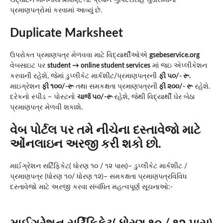
ઉદ્ઘાટન માનનીય શિક્ષણ, તા. પ્રધાન ભુપિંદરસિંહ ચુડાસમાના
પ્રમાણપત્રોમાં કરવામાં આવ્યું છે
.
Duplicate Marksheet
ઉપરોક્ત પ્રમાણપત્ર મેળવવા માટે વિદ્યાર્થીઓએ
gsebeservice.org
વેબસાઇટ પર
student → online student services
માં જઇ એપ્લીકેશન
કરવાની રહેશે, જેમાં ડુપ્લીકેટ માર્કશીટ/પ્રમાણપત્રની
ફી ૫૦/- રૂ.
માઇગ્રેશન
ફી ૧૦૦/-રૂ
તથા સમકક્ષતા પ્રમાણપત્રની
ફી ૨૦૦/- રૂ
રહેશે.
દરેકનો સ્પીડ – પોસ્ટનો
ચાર્જ ૫૦/-રૂ
રહેશે, જેથી વિદ્યાર્થી ઘેર બેઠા
પ્રમાણપત્ર મેળવી શકાશે.
વેબ પોર્ટલ પર તમે નીચેના દસ્તાવેજો માટે
ઓંનલાઇન અરજી કરી શકો છો.
માઈગ્રેશન સર્ટિફિકેટ( ધોરણ ૧૦ / ૧૨ પાસ)– ડુપ્લીકેટ માર્કશીટ /
પ્રમાણપત્ર (ધોરણ ૧૦/ ધોરણ ૧૨)– સમકક્ષતા પ્રમાણપત્રવિવિધ
દસ્તાવેજો માટે અરજી કરવા સંબંધિત મહત્વપૂર્ણ સૂચનાઓ:-