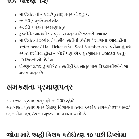
૧૦/ ધોરણ ૧૨)
માર્કશીટ ની નકલ/પ્રમાણપત્ર નો શૂલ્ક.
રૂ. 50 / પ્રતિ માર્કશીટ
રૂ. 50 / પ્રતિ પ્રમાણપત્ર
ડુપ્લીકેટ માર્કશીટ / પ્રમાણપત્ર માટે જરૂરી આઘાર
માર્કશીટની ઝેરોક્ષ / પાસીંગ સર્ટીની ઝેરોક્ષ / શાળાનો આચાર્યનો
letter head/ Hall Ticket (જેમાં Seat Number તથા પરીક્ષા નું વર્ષ
સ્પષ્ટ દર્શાવેલ હોય – કોઈ પણ એક ફરજીયાત Upload કરવું)
ID Proof ની ઝેરોક્ષ
ધોરણ-૧૦/૧૨ ડુપ્લીકેટ / સર્ટીફીકેટ માત્ર પાસ વિદ્યાર્થીઓને જ
મળવાપાત્ર છે.
સમકક્ષતા પ્રમાણપત્ર
સમકક્ષતા પ્રમાણપત્ર ફી રૂ. 200 રહેશે.
સમકક્ષતા પ્રમાણપત્ર શિક્ષણ વિભાગના ઠરાવ ક્રમાંક મશબ/૧૨૧૧/૫૯૦/
છ, તારીખ. ૨/૬/૨૦૧૧ મુજબ આપવામાં આવે છે.
જોવા માટે અહી ક્લિક કરોધોરણ ૧૦ પછી ડિપ્લોમા