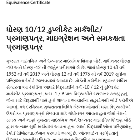
Equivalence Certificate
ધોરણ 10/12 ડુપ્લીકેટ માર્કશીટ/
પ્રમાણપત્ર, માઇગ્રેશન અને સમકક્ષતા
પ્રમાણપત્ર
ગુજરાત માધ્યમિક અને ઉચ્ચતર માધ્યમિક શિક્ષણ બોર્ડ, ગાંધીનગર ધોરણ
-10 અને ધોરણ -12 ની જાહેર પરીક્ષાઓ લે છે. જેમાં ધોરણ 10 થી વર્ષ
1952 થી વર્ષ 2019 અને ધોરણ 12 થી વર્ષ 1976 થી વર્ષ 2019 સુધીના
પરિણામના રેકોર્ડ જાળવવામાં આવ્યા છે. બોર્ડની કચેરીમાં સ્ટુડન્ટ સર્વિસ
સેન્ટરના આ રેકોર્ડના આધારે વિદ્યાર્થીને વર્ગ -10 / 12 નું ડુપ્લિકેટ
માર્કશીટ પ્રમાણપત્ર, પાસ -1 / 9 પાસ વિદ્યાર્થીને સ્થળાંતર કરાયું હતું,
જેના માટે વિદ્યાર્થી પાસે હતો શાળાના આચાર્યના સહયોગથી બોર્ડ કચેરીએ
આવવું. વર્ષ દરમિયાન ગુજરાતના વિવિધ જિલ્લાઓમાંથી ઘણા વિદ્યાર્થીઓ
ઉપરોક્ત પ્રમાણપત્રો મેળવવા માટે ગાંધીનગર આવતા હતા જેમાં તેમનો
સમય અને નાણાં ગુજરાત માધ્યમિક અને ઉચ્ચતર માધ્યમિક શિક્ષણ બોર્ડ
દ્વારા અત્યાર સુધી ખર્ચવામાં આવતા હતા. લાખો વિદ્યાર્થીઓના પરિણામોનું
રેકોર્ડ ડિજિટલાઇઝેશન કરવામાં આવ્યું છે. ઓનલાઈન પ્રક્રિયાનું