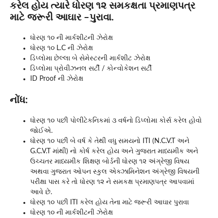
કરેલ હોય ત્યારે ધોરણ ૧૨ સમકક્ષતા પ્રમાણપત્ર
માટે જરૂરી આઘાર –પુરાવા.
ધોરણ ૧૦ ની માર્કશીટની ઝેરોક્ષ
ધોરણ ૧૦ L.C ની ઝેરોક્ષ
ડિપ્લોમા છેલ્લા બે સેમેસ્ટરની માર્કશીટ ઝેરોક્ષ
ડિપ્લોમા પ્રોવીઝનલ સર્ટી / કોન્વોકેશન સર્ટી
ID Proof ની ઝેરોક્ષ
નોંધ:
ધોરણ ૧૦ પછી પોલીટેકનિકમાં ૩ વર્ષનો ડિપ્લોમા કોર્સ કરેલ હોવો
જોઈએ.
ધોરણ ૧૦ પછી બે વર્ષ કે તેથી વધુ સમયનો ITI (N.C.V.T અને
G.C.V.T માંથી) નો કોર્ષ કરેલ હોય અને ગુજરાત માધ્યમીક અને
ઉચ્ચતર માધ્યમીક શિક્ષણ બોર્ડની ધોરણ ૧૨ અંગ્રેજી વિષય
અથવા ગુજરાત ઓપન સ્કુલ એક્ઝામિનેશન અંગ્રેજી વિષયની
પરીક્ષા પાસ કરે તો ધોરણ ૧૨ ને સમકક્ષ પ્રમાણપત્ર આપવામાં
આવે છે.
ધોરણ ૧૦ પછી ITI કરેલ હોય તેના માટે જરૂરી આઘાર પુરાવા
ધોરણ ૧૦ ની માર્કશીટની ઝેરોક્ષ