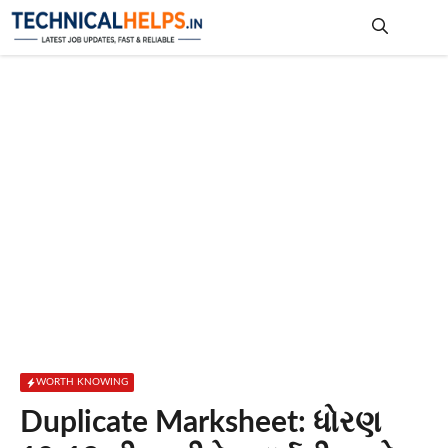
Skip
to
content
Me
WORTH KNOWING
Duplicate Marksheet: ધોરણ