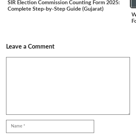
SIR Election Commission Counting Form 2025:
Complete Step-by-Step Guide (Gujarat)
W
F
Leave a Comment
Comment
Name