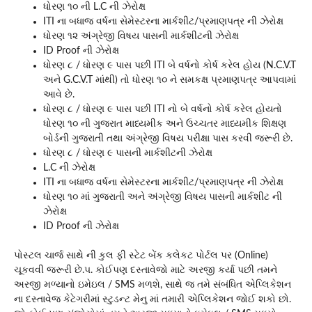
ધોરણ ૧૦ ની L.C ની ઝેરોક્ષ
ITI ના બધાજ વર્ષના સેમેસ્ટરના માર્કશીટ/પ્રમાણપત્ર ની ઝેરોક્ષ
ધોરણ ૧૨ અંગ્રેજી વિષય પાસની માર્કશીટની ઝેરોક્ષ
ID Proof ની ઝેરોક્ષ
ધોરણ ૮ / ધોરણ ૯ પાસ પછી ITI બે વર્ષનો કોર્ષ કરેલ હોય (N.C.V.T
અને G.C.V.T માંથી) તો ધોરણ ૧૦ ને સમકક્ષ પ્રમાણપત્ર આપવામાં
આવે છે.
ધોરણ ૮ / ધોરણ ૯ પાસ પછી ITI નો બે વર્ષનો કોર્ષ કરેલ હોયતો
ધોરણ ૧૦ ની ગુજરાત માધ્યમીક અને ઉચ્ચતર માધ્યમીક શિક્ષણ
બોર્ડની ગુજરાતી તથા અંગ્રેજી વિષય પરીક્ષા પાસ કરવી જરૂરી છે.
ધોરણ ૮ / ધોરણ ૯ પાસની માર્કશીટની ઝેરોક્ષ
L.C ની ઝેરોક્ષ
ITI ના બધાજ વર્ષના સેમેસ્ટરના માર્કશીટ/પ્રમાણપત્ર ની ઝેરોક્ષ
ધોરણ ૧૦ માં ગુજરાતી અને અંગ્રેજી વિષય પાસની માર્કશીટ ની
ઝેરોક્ષ
ID Proof ની ઝેરોક્ષ
પોસ્ટલ ચાર્જ સાથે ની કુલ ફી સ્ટેટ બેંક કલેકટ પોર્ટલ પર (Online)
ચૂકવવી જરૂરી છે.૫. કોઈપણ દસ્તાવેજો માટે અરજી કર્યા પછી તમને
અરજી મળ્યાનો ઇમેઇલ / SMS મળશે, સાથે જ તમે સંબંધિત એપ્લિકેશન
ના દસ્તાવેજ કેટેગરીમાં સ્ટુડન્ટ મેનુ માં તમારી એપ્લિકેશન જોઈ શકો છો.