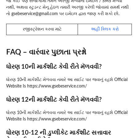
જો કોઈ પણ સંજોગોમાં તમને અરજી મળ્યાનો ઇમેઇલ / SMS મળ્યો
નથી, અથવા સ્ટુડન્ટ મેનૂ હેઠળ તમારી અરજી કરેલી જોવામાં સમર્થ નથી
તો gsebeservice@gmail.com પર ઇમેઇલ દ્વારા જાણ કરી શકો છો.
રજીસ્ટ્રેશન કરવા માટે
અહીં ક્લિક કરો
FAQ – વારંવાર પુછાતા પ્રશ્નો
ધોરણ 10ની માર્કશીટ કેવી રીતે મૅળવવી?
ધોરણ 10ની માર્કશીટ મેળવવા તમારે આ સાઈટ પાર જવાનું રહશે Official
Website Is https://www.gsebeservice.com/
ધોરણ 12ની માર્કશીટ કેવી રીતે મૅળવવી?
ધોરણ 10ની માર્કશીટ મેળવવા તમારે આ સાઈટ પાર જવાનું રહશે Official
Website Is https://www.gsebeservice.com/
ધોરણ 10-12 ની ડુપ્લીકેટ માર્કશીટ સત્તાવાર