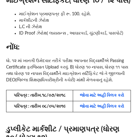
માઈગ્રેશન સર્ટિફિકેટ( ધોરણ ૧૦ / ૧૨ પાસ)
માઈગ્રેશન પ્રમાણપત્ર ફી રૂ. 100. રહેશે.
માર્કશીટની ઝેરોક્ષ
L.C ની ઝેરોક્ષ
ID Proof ઝેરોક્ષ( લાયસન્સ , આઘારકાર્ડ, ચુંટણીકાર્ડ, પાસપોર્ટ)
નોંધ:
ધો. ૧૨ માં ખાનગી ઉમેદવાર તરીકે પરીક્ષા આપનાર વિદ્યાર્થીએ Passing
Certificate ફરજિયાત Upload કરવું. B) ધોરણ ૧૦ નાપાસ, ધોરણ ૧૧ પાસ
તથા ધોરણ ૧૨ નાપાસ વિદ્યાર્થીને માઇગ્રેશન સર્ટિફિકેટ જે તે જીલ્લાની
DEO(જિલ્લા શિક્ષણાધિકારીશ્રીની કચેરી) માંથી મેળવવાનું રહેશે.
પરિપત્ર : તારીખ.૧૮/૦૭/૨૦૧૮
જોવા માટે અહી ક્લિક કરો
પરિપત્ર : તારીખ ૦૮/૦૫/૨૦૧૯
જોવા માટે અહી ક્લિક કરો
ડુપ્લીકેટ માર્કશીટ / પ્રમાણપત્ર (ધોરણ