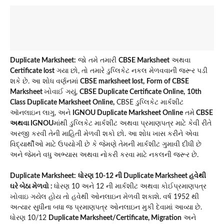
Duplicate Marksheet:
જો તમે તમારી
CBSE Marksheet
અથવા
Certificate lost
ગયા છો, તો તમારે ડુપ્લિકેટ નકલ મેળવવાની જરૂર પડી
શકે છે. આ શોધ વર્ણનમાં
CBSE marksheet lost,
Form of CBSE
Marksheet
ખોવાઈ ગયું,
CBSE Duplicate Certificate Online,
10th
Class Duplicate Marksheet Online,
CBSE ડુપ્લિકેટ માર્કશીટ
ઑનલાઇન લાગુ, અને
IGNOU Duplicate Marksheet Online
તમે
CBSE
અથવા IGNOU
માંથી ડુપ્લિકેટ માર્કશીટ અથવા પ્રમાણપત્ર માટે કેવી રીતે
અરજી કરવી તેની માહિતી મેળવી શકો છો. આ શોધ ખાસ કરીને એવા
વિદ્યાર્થીઓ માટે ઉપયોગી છે કે જેમણે તેમની માર્કશીટ ગુમાવી દીધી છે
અને જેમને વધુ અભ્યાસ અથવા નોકરી કરવા માટે નકલની જરૂર છે.
Duplicate Marksheet:
ધોરણ 10-12 ની Duplicate Marksheet હવેથી
ઘરે બેઠા મેળવો :
ધોરણ 10 અને 12 ની માર્કશીટ અથવા કોઈપ્રમાણપત્ર
ખોવાઇ ગયેલ હોય તો હવેથી ઓનલાઇન મેળવી શકાશે. વર્ષ 1952 થી
અત્યાર સુધીના બધા જ પ્રમાણપત્ર ઓનલાઇન મુકી દેવામાં આવ્યા છે.
ધોરણ 10/12
Duplicate Marksheet/Certificate, Migration
અને