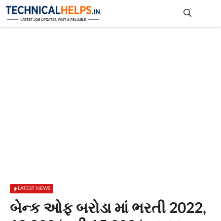
Skip
to
content
Me
LATEST NEWS
બેન્ક ઓફ બરોડા માં ભરતી 2022,