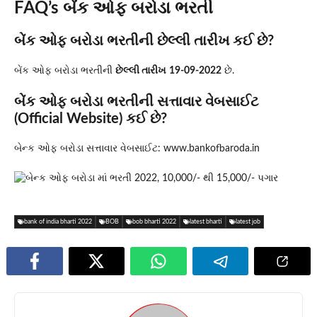
FAQ’s બેંક ઓફ બરોડા ભરતી
બેંક ઓફ બરોડા ભરતીની છેલ્લી તારીખ કઈ છે?
બેંક ઓફ બરોડા ભરતીની
છેલ્લી તારીખ
19-09-2022
છે.
બેંક ઓફ બરોડા ભરતીની સત્તાવાર વેબસાઈટ
(Official Website) કઈ છે?
બેન્ક ઓફ બરોડા સત્તાવાર વેબસાઈટ: www.bankofbaroda.in
bank of india bharti 2022
BOB
bob bharti 2022
latest bharti
latest job