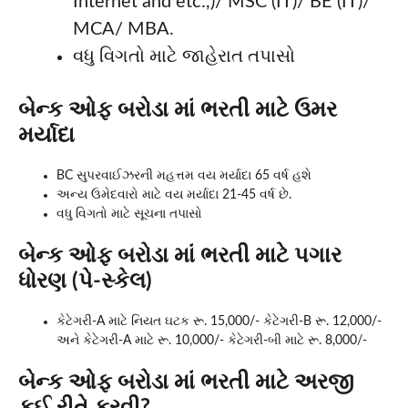
Internet and etc.,)/ MSC (IT)/ BE (IT)/
MCA/ MBA.
વધુ વિગતો માટે જાહેરાત તપાસો
બેન્ક ઓફ બરોડા માં ભરતી માટે ઉમર
મર્યાદા
BC સુપરવાઈઝરની મહત્તમ વય મર્યાદા 65 વર્ષ હશે
અન્ય ઉમેદવારો માટે વય મર્યાદા 21-45 વર્ષ છે.
વધુ વિગતો માટે સૂચના તપાસો
બેન્ક ઓફ બરોડા માં ભરતી માટે પગાર
ધોરણ (પે-સ્કેલ)
કેટેગરી-A માટે નિયત ઘટક રૂ. 15,000/- કેટેગરી-B રૂ. 12,000/-
અને કેટેગરી-A માટે રૂ. 10,000/- કેટેગરી-બી માટે રૂ. 8,000/-
બેન્ક ઓફ બરોડા માં ભરતી માટે અરજી
કઈ રીતે કરવી?