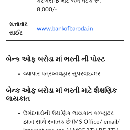
કેટેગરી-B માટે ચલ ઘટક રૂ.
8,000/-
સત્તાવાર
www.bankofbaroda.in
સાઈટ
બેન્ક ઓફ બરોડા માં ભરતી ની પોસ્ટ
વ્યાપાર પત્રવ્યવહાર સુપરવાઇઝર
બેન્ક ઓફ બરોડા માં ભરતી માટે શૈક્ષણિક
લાયકાત
ઉમેદવારોની શૈક્ષણિક લાયકાત કમ્પ્યુટર
જ્ઞાન સાથે સ્નાતક છે (MS Office/ email/