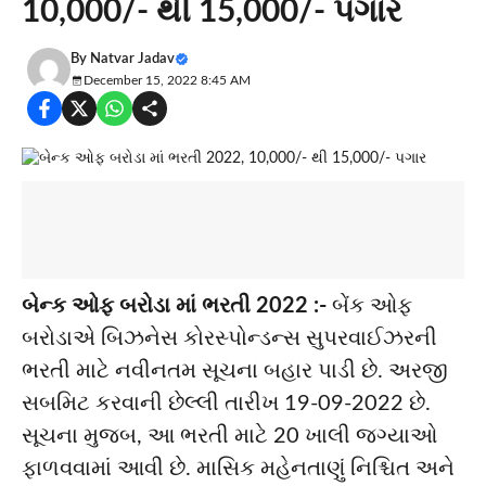
10,000/- થી 15,000/- પગાર
By
Natvar Jadav
December 15, 2022 8:45 AM
બેન્ક ઓફ બરોડા માં ભરતી 2022 :-
બેંક ઓફ
બરોડાએ બિઝનેસ કોરસ્પોન્ડન્સ સુપરવાઈઝરની
ભરતી માટે નવીનતમ સૂચના બહાર પાડી છે. અરજી
સબમિટ કરવાની છેલ્લી તારીખ 19-09-2022 છે.
સૂચના મુજબ, આ ભરતી માટે 20 ખાલી જગ્યાઓ
ફાળવવામાં આવી છે. માસિક મહેનતાણું નિશ્ચિત અને