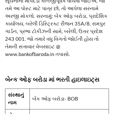
સૂચનાના માપદંડો કાળજીપૂર્વક વાંચવા જોઈએ, જો
તમે આ પોસ્ટ માટે પાત્ર છો, તો આપેલા સરનામે
અરજી મોકલો. સરનામું: બેંક ઓફ બરોડા, પ્રાદેશિક
કાર્યાલય, બરેલી ડિસ્ટ્રિક્ટ રીજન 35A/8, રામપુર
ગાર્ડન, પ્રભા ટોકીઝની સામે, બરેલી, ઉત્તર પ્રદેશ
243 001. જો તમારે વધુ વિગતો જોઈતી હોય તો
તેમની સત્તાવાર વેબસાઇટ @
www.bankofbaroda.in તપાસો.
બેન્ક ઓફ બરોડા માં ભરતી હાઇલાઇટ્સ
સંસ્થાનું
બેંક ઓફ બરોડા- BOB
નામ