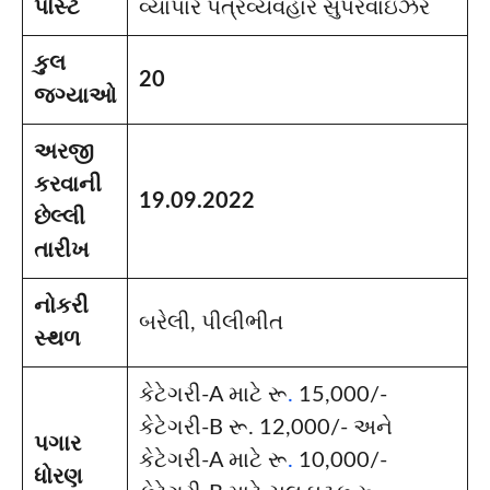
પોસ્ટ
વ્યાપાર પત્રવ્યવહાર સુપરવાઇઝર
કુલ
20
જગ્યાઓ
અરજી
કરવાની
19.09.2022
છેલ્લી
તારીખ
નોકરી
બરેલી, પીલીભીત
સ્થળ
કેટેગરી-A માટે રૂ
.
15,000/-
કેટેગરી-B રૂ. 12,000/- અને
પગાર
કેટેગરી-A માટે રૂ
.
10,000/-
ધોરણ