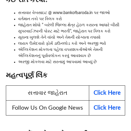
સત્તાવાર વેબસાઇટ @ www.bankofbaroda.in પર જાઓ
વર્તમાન તકો પર ક્લિક કરો
જાહેરાત શોધો ” બરેલી જિલ્લા ક્ષેત્ર હેઠળ કરારના આધારે બીસી
સુપરવાઈઝરની પોસ્ટ માટે ભરતી”, જાહેરાત પર ક્લિક કરો
સૂચના ખુલશે તેને વાંચો અને તેમની યોગ્યતા તપાસો
લાયક ઉમેદવારો ફોર્મ ડાઉનલોડ કરો અને અરજી ભરો
એપ્લિકેશન મોકલતા પહેલા વપરાશકર્તાઓએ તેમની
એપ્લિકેશનનું પૂર્વાવલોકન કરવું આવશ્યક છે
અરજી મોકલવા માટે સરનામું આપવામાં આવ્યું છે
મહત્વપૂર્ણ લિંક
સત્તાવાર જાહેરાત
Click Here
Follow Us On Google News
Click Here