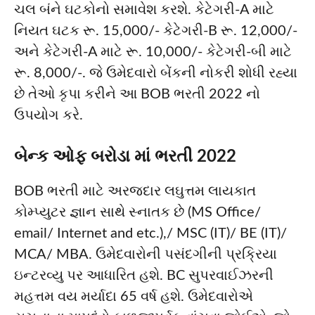
ચલ બંને ઘટકોનો સમાવેશ કરશે. કેટેગરી-A માટે
નિયત ઘટક રૂ. 15,000/- કેટેગરી-B રૂ. 12,000/-
અને કેટેગરી-A માટે રૂ. 10,000/- કેટેગરી-બી માટે
રૂ. 8,000/-. જે ઉમેદવારો બેંકની નોકરી શોધી રહ્યા
છે તેઓ કૃપા કરીને આ BOB ભરતી 2022 નો
ઉપયોગ કરે.
બેન્ક ઓફ બરોડા માં ભરતી 2022
BOB ભરતી માટે અરજદાર લઘુત્તમ લાયકાત
કોમ્પ્યુટર જ્ઞાન સાથે સ્નાતક છે (MS Office/
email/ Internet and etc.),/ MSC (IT)/ BE (IT)/
MCA/ MBA. ઉમેદવારોની પસંદગીની પ્રક્રિયા
ઇન્ટરવ્યુ પર આધારિત હશે. BC સુપરવાઈઝરની
મહત્તમ વય મર્યાદા 65 વર્ષ હશે. ઉમેદવારોએ