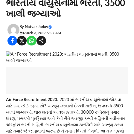
ભારતીય વાયુસેનામાં ભરતી, 3500
ખાલી જગ્યાઓ
By
Natvar Jadav
March 3, 2023 9:27 AM
Air Force Recruitment 2023:
2023 માં ભારતીય વાયુસેનામાં જોડાવા
માટે રાહ જોઈ રહ્યા છો? અરજી કરવાની છેલ્લી તારીખ, ઉપલબ્ધ 3500
ખાલી જગ્યાઓ, લાયકાતની આવશ્યકતાઓ, 30,000 રૂપિયાનું પગાર
ધોરણ, પસંદગી પ્રક્રિયા અને કેવી રીતે અરજી કરવી સહિતની નવીનતમ
એરફોર્સ ભરતી માહિતી. ભારતીય વાયુસેનામાં કારકિર્દી માટે અરજી કરવા
માટે તમારે જે જાણવાની જરૂર છે તે તમામ વિગતો મેળવો. આ તક ચૂકશો