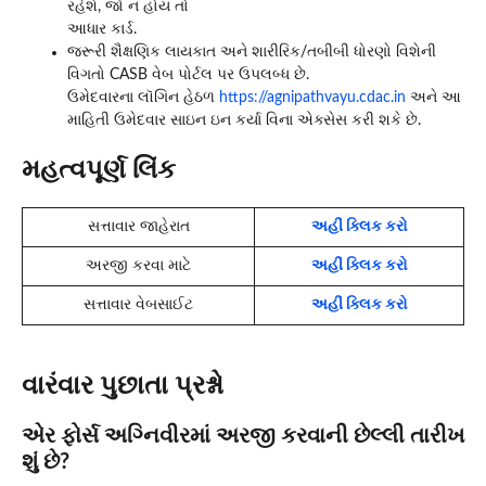
રહેશે, જો ન હોય તો
આધાર કાર્ડ.
જરૂરી શૈક્ષણિક લાયકાત અને શારીરિક/તબીબી ધોરણો વિશેની
વિગતો CASB વેબ પોર્ટલ પર ઉપલબ્ધ છે.
ઉમેદવારના લૉગિન હેઠળ
https://agnipathvayu.cdac.in
અને આ
માહિતી ઉમેદવાર સાઇન ઇન કર્યા વિના એક્સેસ કરી શકે છે.
મહત્વપૂર્ણ લિંક
સત્તાવાર જાહેરાત
અહીં ક્લિક કરો
અરજી કરવા માટે
અહીં ક્લિક કરો
સત્તાવાર વેબસાઈટ
અહીં ક્લિક કરો
વારંવાર પુછાતા પ્રશ્નો
એર ફોર્સ અગ્નિવીરમાં અરજી કરવાની છેલ્લી તારીખ
શું છે?