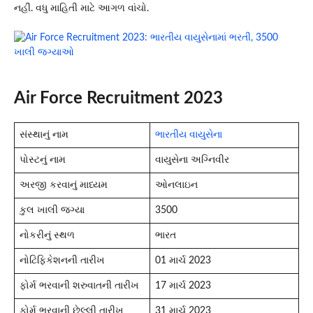
નહીં. વધુ માહિતી માટે આગળ વાંચો.
Air Force Recruitment 2023
સંસ્થાનું નામ
ભારતીય વાયુસેના
પોસ્ટનું નામ
વાયુસેના અગ્નિવીર
અરજી કરવાનું માધ્યમ
ઓનલાઇન
કુલ ખાલી જગ્યા
3500
નોકરીનું સ્થળ
ભારત
નોટિફિકેશનની તારીખ
01 માર્ચ 2023
ફોર્મ ભરવાની શરુવાતની તારીખ
17 માર્ચ 2023
ફોર્મ ભરવાની છેલ્લી તારીખ
31 માર્ચ 2023