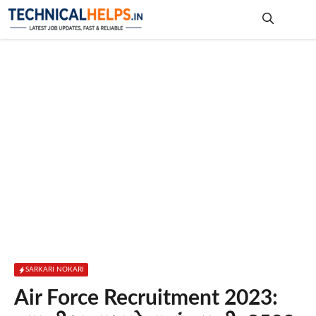
Skip
to
content
Me
SARKARI NOKARI
Air Force Recruitment 2023: