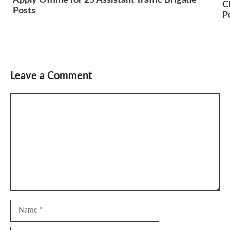
Apply Offline for 25 Assistant Traffic Brigade
C
Posts
P
Leave a Comment
Comment
Name