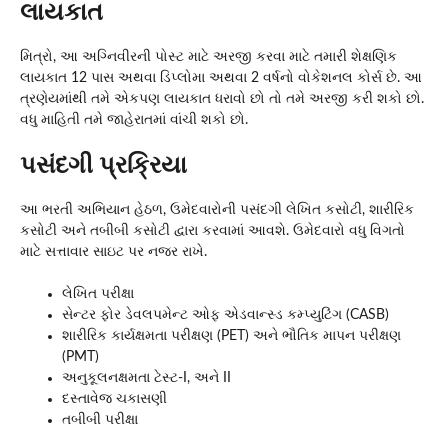
લાયકાત
મિત્રો, આ અગ્નિવીરની પોસ્ટ માટે અરજી કરવા માટે તમારી શેક્ષણિક
લાયકાત 12 પાસ અથવા ડિપ્લોમા અથવા 2 વર્ષનો વોકેશનલ કોર્સ છે. આ
ત્રણેયમાંથી તમે એકપણ લાયકાત ધરાવો છો તો તમે અરજી કરી શકો છો.
વધુ માહિતી તમે જાહેરાતમાં વાંચી શકો છો.
પસંદગી પ્રક્રિયા
આ ભરતી અભિયાન હેઠળ, ઉમેદવારોની પસંદગી લેખિત કસોટી, શારીરિક
કસોટી અને તબીબી કસોટી દ્વારા કરવામાં આવશે. ઉમેદવારો વધુ વિગતો
માટે સત્તાવાર સાઇટ પર નજર રાખે.
લેખિત પરીક્ષા
સેન્ટર ફોર ડેવલપમેન્ટ ઓફ એડવાન્સ્ડ કમ્પ્યુટિંગ (CASB)
શારીરિક કાર્યક્ષમતા પરીક્ષણ (PET) અને ભૌતિક માપન પરીક્ષણ
(PMT)
અનુકૂલનક્ષમતા ટેસ્ટ-I, અને II
દસ્તાવેજ ચકાસણી
તબીબી પરીક્ષા