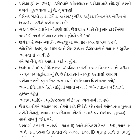
પરીક્ષા ફી રૂ. 250/- ઉમેદવારે ઓનલાઈન પરીક્ષા માટે નોંધણી કરતી
વખતે ચૂકવવાના રહેશે. ચુકવણી
પેમેન્ટ ગેટવે દ્વારા ડેબિટ કાર્ડ્સ/ક્રેડિટ કાર્ડ્સ/ઈન્ટરનેટ બેંકિંગનો
ઉપયોગ કરીને કરી શકાય છે
.
સફળ ઓનલાઈન નોંધણી માટે ઉમેદવાર પાસે તેનું માન્ય ઈ-મેલ
આઈડી અને મોબાઈલ નંબર હોવો જોઈએ.
ઉમેદવારે ઓન-લાઈન અરજીમાં આધાર નંબર દાખલ કરવો
જોઈએ. J&K, આસામ અને મેઘાલયના ઉમેદવારોને આ માટે મુક્તિ
આપવામાં આવી છે
એ જ રીતે, જો આધાર કાર્ડ ન હોય.
ઉમેદવારોએ પ્રોવિઝનલ એડમિટ કાર્ડની કલર પ્રિન્ટ સાથે પરીક્ષા
કેન્દ્ર પર પહોંચવાનું છે. ઉમેદવારોને નાબૂદ કરવામાં આવશે
પરીક્ષા સ્થળે પ્રારંભિક ચકાસણી દરમિયાન વિસંગતતાઓ/
અનિયમિતતા/ખોટી માહિતી જોવા મળે તો ઓનલાઈન પરીક્ષામાં
હાજર રહેવું
અથવા પસંદગી પ્રક્રિયાના કોઈપણ અનુગામી તબક્કે.
ઉમેદવારોએ જ્યારે પણ તેઓ માટે રિપોર્ટ કરે ત્યારે ઓળખના પુરાવા
તરીકે તેમનું આધાર કાર્ડ (તેમના એડમિટ કાર્ડ પર દર્શાવ્યા મુજબ)
સાથે રાખવું જોઈએ.
પસંદગી કસોટી (તબક્કો-I અને II) અને મેડિકલ ટેસ્ટ. J&K, આસામ
અને મેઘાલયના ઉમેદવારોએ અન્ય માન્ય ID પ્રૂફ સાથે રાખવાનું