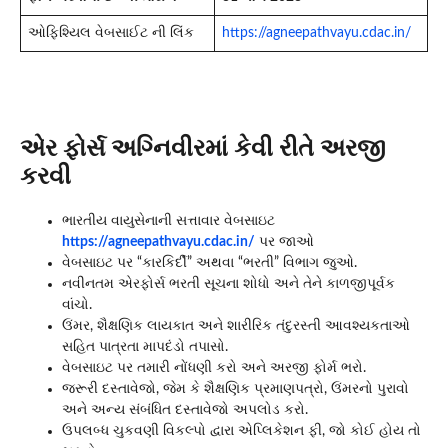
ઓફિશ્યિલ વેબસાઈટ ની લિંક
https://agneepathvayu.cdac.in/
એર ફોર્સ અગ્નિવીરમાં કેવી રીતે અરજી
કરવી
ભારતીય વાયુસેનાની સત્તાવાર વેબસાઇટ
https://agneepathvayu.cdac.in/
પર જાઓ
વેબસાઇટ પર “કારકિર્દી” અથવા “ભરતી” વિભાગ જુઓ.
નવીનતમ એરફોર્સ ભરતી સૂચના શોધો અને તેને કાળજીપૂર્વક
વાંચો.
ઉંમર, શૈક્ષણિક લાયકાત અને શારીરિક તંદુરસ્તી આવશ્યકતાઓ
સહિત પાત્રતા માપદંડો તપાસો.
વેબસાઇટ પર તમારી નોંધણી કરો અને અરજી ફોર્મ ભરો.
જરૂરી દસ્તાવેજો, જેમ કે શૈક્ષણિક પ્રમાણપત્રો, ઉંમરનો પુરાવો
અને અન્ય સંબંધિત દસ્તાવેજો અપલોડ કરો.
ઉપલબ્ધ ચુકવણી વિકલ્પો દ્વારા એપ્લિકેશન ફી, જો કોઈ હોય તો