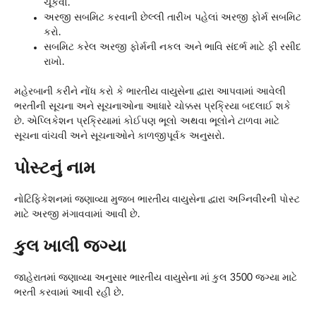
ચૂકવો.
અરજી સબમિટ કરવાની છેલ્લી તારીખ પહેલાં અરજી ફોર્મ સબમિટ
કરો.
સબમિટ કરેલ અરજી ફોર્મની નકલ અને ભાવિ સંદર્ભ માટે ફી રસીદ
રાખો.
મહેરબાની કરીને નોંધ કરો કે ભારતીય વાયુસેના દ્વારા આપવામાં આવેલી
ભરતીની સૂચના અને સૂચનાઓના આધારે ચોક્કસ પ્રક્રિયા બદલાઈ શકે
છે. એપ્લિકેશન પ્રક્રિયામાં કોઈપણ ભૂલો અથવા ભૂલોને ટાળવા માટે
સૂચના વાંચવી અને સૂચનાઓને કાળજીપૂર્વક અનુસરો.
પોસ્ટનું નામ
નોટિફિકેશનમાં જણાવ્યા મુજબ ભારતીય વાયુસેના દ્વારા અગ્નિવીરની પોસ્ટ
માટે અરજી મંગાવવામાં આવી છે.
કુલ ખાલી જગ્યા
જાહેરાતમાં જણાવ્યા અનુસાર ભારતીય વાયુસેના માં કુલ 3500 જગ્યા માટે
ભરતી કરવામાં આવી રહી છે.