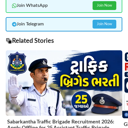
Join WhatsApp
Join Now
Join Telegram
Join Now
Related Stories
Sabarkantha Traffic Brigade Recruitment 2026:
G