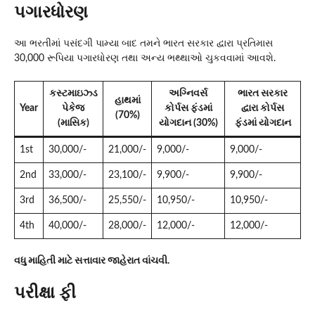
પગારધોરણ
આ ભરતીમાં પસંદગી પામ્યા બાદ તમને ભારત સરકાર દ્વારા પ્રતિમાસ
30,000 રૂપિયા પગારધોરણ તથા અન્ય ભથ્થાઓ ચુકવવામાં આવશે.
કસ્ટમાઇઝ્ડ
અગ્નિવર્સ
ભારત સરકાર
હાથમાં
Year
પેકેજ
કોર્પસ ફંડમાં
દ્વારા કોર્પસ
(70%)
(માસિક)
યોગદાન (30%)
ફંડમાં યોગદાન
1st
30,000/-
21,000/-
9,000/-
9,000/-
2nd
33,000/-
23,100/-
9,900/-
9,900/-
3rd
36,500/-
25,550/-
10,950/-
10,950/-
4th
40,000/-
28,000/-
12,000/-
12,000/-
વધુ માહિતી માટે સત્તાવાર જાહેરાત વાંચવી.
પરીક્ષા ફી