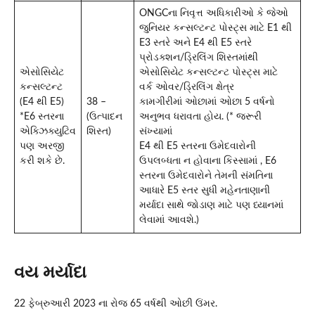
ONGCના નિવૃત્ત અધિકારીઓ કે જેઓ
જુનિયર કન્સલ્ટન્ટ પોસ્ટ્સ માટે E1 થી
E3 સ્તરે અને E4 થી E5 સ્તરે
પ્રોડક્શન/ડ્રિલિંગ શિસ્તમાંથી
એસોસિયેટ
એસોસિયેટ કન્સલ્ટન્ટ પોસ્ટ્સ માટે
કન્સલ્ટન્ટ
વર્ક ઓવર/ડ્રિલિંગ ક્ષેત્ર
(E4 થી E5)
38 –
કામગીરીમાં ઓછામાં ઓછા 5 વર્ષનો
*E6 સ્તરના
(ઉત્પાદન
અનુભવ ધરાવતા હોય. (* જરૂરી
એક્ઝિક્યુટિવ
શિસ્ત)
સંખ્યામાં
પણ અરજી
E4 થી E5 સ્તરના ઉમેદવારોની
કરી શકે છે.
ઉપલબ્ધતા ન હોવાના કિસ્સામાં , E6
સ્તરના ઉમેદવારોને તેમની સંમતિના
આધારે E5 સ્તર સુધી મહેનતાણાની
મર્યાદા સાથે જોડાણ માટે પણ ધ્યાનમાં
લેવામાં આવશે.)
વય મર્યાદા
22 ફેબ્રુઆરી 2023 ના રોજ 65 વર્ષથી ઓછી ઉંમર.