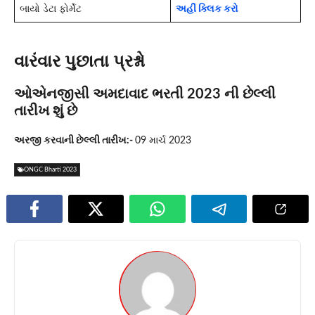
બાયો ડેટા ફોર્મેટ
અહીં ક્લિક કરો
વારંવાર પુછાતા પ્રશ્નો
ઓએનજીસી અમદાવાદ ભરતી 2023 ની છેલ્લી
તારીખ શું છે
અરજી કરવાની છેલ્લી તારીખ:-
09 માર્ચ 2023
ONGC Bharti 2023