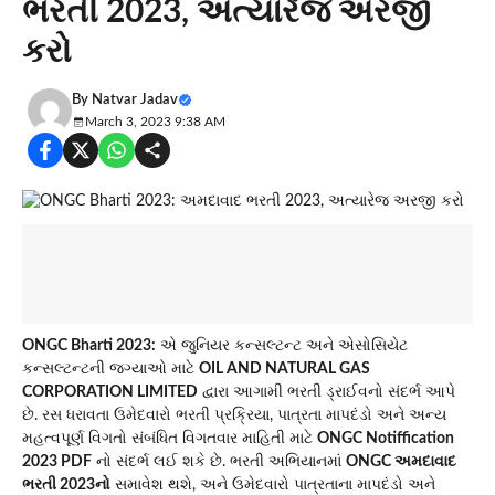
ભરતી 2023, અત્યારેજ અરજી
કરો
By
Natvar Jadav
March 3, 2023 9:38 AM
ONGC Bharti 2023:
એ જુનિયર કન્સલ્ટન્ટ અને એસોસિયેટ
કન્સલ્ટન્ટની જગ્યાઓ માટે
OIL AND NATURAL GAS
CORPORATION LIMITED
દ્વારા આગામી ભરતી ડ્રાઈવનો સંદર્ભ આપે
છે. રસ ધરાવતા ઉમેદવારો ભરતી પ્રક્રિયા, પાત્રતા માપદંડો અને અન્ય
મહત્વપૂર્ણ વિગતો સંબંધિત વિગતવાર માહિતી માટે
ONGC Notiffication
2023 PDF
નો સંદર્ભ લઈ શકે છે. ભરતી અભિયાનમાં
ONGC અમદાવાદ
ભરતી 2023નો
સમાવેશ થશે, અને ઉમેદવારો પાત્રતાના માપદંડો અને