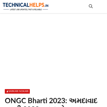
Skip
to
content
Me
SARKARI NOKARI
ONGC Bharti 2023: અમદાવાદ