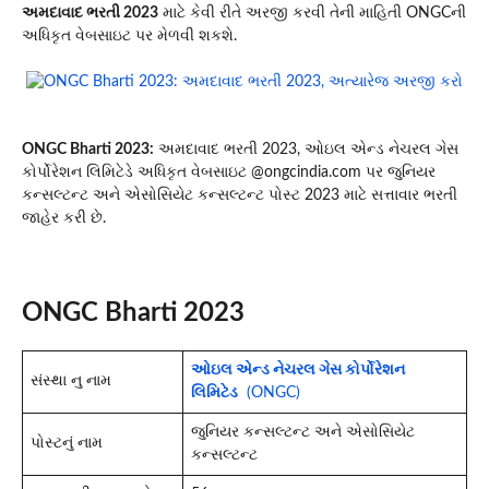
અમદાવાદ ભરતી 2023
માટે કેવી રીતે અરજી કરવી તેની માહિતી ONGCની
અધિકૃત વેબસાઇટ પર મેળવી શકશે.
ONGC Bharti 2023:
અમદાવાદ ભરતી 2023, ઓઇલ એન્ડ નેચરલ ગેસ
કોર્પોરેશન લિમિટેડે અધિકૃત વેબસાઇટ @ongcindia.com પર જુનિયર
કન્સલ્ટન્ટ અને એસોસિયેટ કન્સલ્ટન્ટ પોસ્ટ 2023 માટે સત્તાવાર ભરતી
જાહેર કરી છે.
ONGC Bharti 2023
ઓઇલ એન્ડ નેચરલ ગેસ કોર્પોરેશન
સંસ્થા નુ નામ
લિમિટેડ
(ONGC)
જુનિયર કન્સલ્ટન્ટ અને એસોસિયેટ
પોસ્ટનું નામ
કન્સલ્ટન્ટ