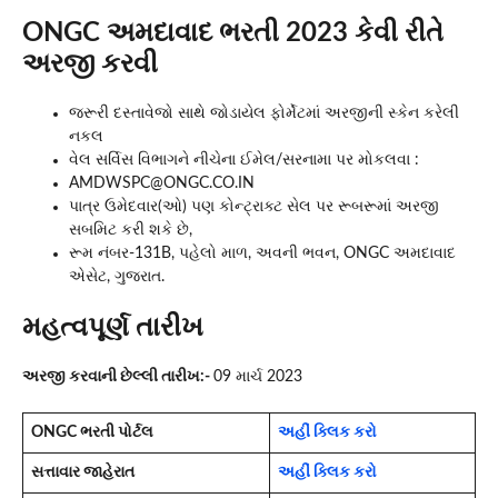
ONGC અમદાવાદ ભરતી 2023 કેવી રીતે
અરજી કરવી
જરૂરી દસ્તાવેજો સાથે જોડાયેલ ફોર્મેટમાં અરજીની સ્કેન કરેલી
નકલ
વેલ સર્વિસ વિભાગને નીચેના ઈમેલ/સરનામા પર મોકલવા :
AMDWSPC@ONGC.CO.IN
પાત્ર ઉમેદવાર(ઓ) પણ કોન્ટ્રાક્ટ સેલ પર રૂબરૂમાં અરજી
સબમિટ કરી શકે છે,
રૂમ નંબર-131B, પહેલો માળ, અવની ભવન, ONGC અમદાવાદ
એસેટ, ગુજરાત.
મહત્વપૂર્ણ તારીખ
અરજી કરવાની છેલ્લી તારીખ:-
09 માર્ચ 2023
ONGC ભરતી પોર્ટલ
અહીં ક્લિક કરો
સત્તાવાર જાહેરાત
અહીં ક્લિક કરો