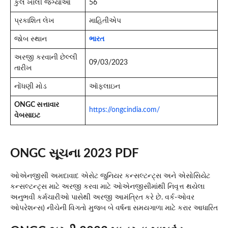
કુલ ખાલી જગ્યાઓ
56
પ્રકાશિત લેખ
માહિતીએપ
જોબ સ્થાન
ભારત
અરજી કરવાની છેલ્લી
09/03/2023
તારીખ
નોંધણી મોડ
ઑફલાઇન
ONGC સત્તાવાર
https://ongcindia.com/
વેબસાઇટ
ONGC સૂચના 2023 PDF
ઓએનજીસી અમદાવાદ એસેટ જુનિયર કન્સલ્ટન્ટ્સ અને એસોસિયેટ
કન્સલ્ટન્ટ્સ માટે અરજી કરવા માટે ઓએનજીસીમાંથી નિવૃત્ત થયેલા
અનુભવી કર્મચારીઓ પાસેથી અરજી આમંત્રિત કરે છે. વર્ક-ઓવર
ઓપરેશન્સ) નીચેની વિગતો મુજબ બે વર્ષના સમયગાળા માટે કરાર આધારિત