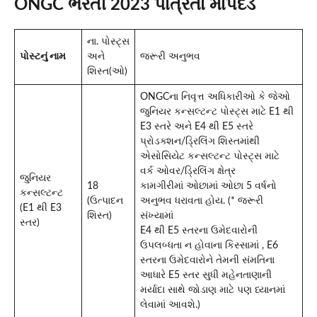
ONGC ભરતી 2023 પાત્રતા માપદંડ
ના. પોસ્ટ્સ
પોસ્ટનું નામ
અને
જરૂરી અનુભવ
શિસ્ત(ઓ)
ONGCના નિવૃત્ત અધિકારીઓ કે જેઓ
જુનિયર કન્સલ્ટન્ટ પોસ્ટ્સ માટે E1 થી
E3 સ્તરે અને E4 થી E5 સ્તરે
પ્રોડક્શન/ડ્રિલિંગ શિસ્તમાંથી
એસોસિયેટ કન્સલ્ટન્ટ પોસ્ટ્સ માટે
વર્ક ઓવર/ડ્રિલિંગ ક્ષેત્ર
જુનિયર
18
કામગીરીમાં ઓછામાં ઓછા 5 વર્ષનો
કન્સલ્ટન્ટ
(ઉત્પાદન
અનુભવ ધરાવતા હોય. (* જરૂરી
(E1 થી E3
શિસ્ત)
સંખ્યામાં
સ્તર)
E4 થી E5 સ્તરના ઉમેદવારોની
ઉપલબ્ધતા ન હોવાના કિસ્સામાં , E6
સ્તરના ઉમેદવારોને તેમની સંમતિના
આધારે E5 સ્તર સુધી મહેનતાણાની
મર્યાદા સાથે જોડાણ માટે પણ ધ્યાનમાં
લેવામાં આવશે.)