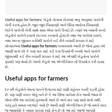
Useful apps for farmers: ખેડૂતો પોતાના ખેતરમાં ઋતુ અનુસાર પાકોની
ખેતી કરતાં હોય છે. જુદા જુદા બિયારણો અને ઊંચા ભાવોના બિયારણો
લઈને પાકોની ખેતી સાથે સારા એવા પાકો ઉગાડે છે. ત્યારે આ બધાની વચ્ચે
ખેડૂતોને પાકોને દવાનો છટકાવ કરવાનો હોય છે તથા આ પાકોમાં ઇયળ,
તથા અન્ય જીવાત વગેરેથી પાકોને કઈ રીતે બચાવી શકાય તે માટે
મોબાઇલમા
Useful apps for farmers
બનાવવામાં આવી છે જેના દ્વારા તમે
જાણી શકો છો કે ક્યાં પાક માટે કઈ દવા ઉપયોગી બનશે અને પાકોને
જીવાતથી કઈ રીત બચાવી શકાય તે માટે આ એપથી ખેડૂતોના પાકોને
ફાયદો પણ થયો છે. લાખો ખેડૂતો આ એપ્લીકેશન નો ઉપયોગ કરી રહ્યા
છે.
Useful apps for farmers
દર વર્ષે ખેડૂતોને તેમના પાકને ઉગાડવા માટે ઘણી મહેનત કરવી પડતી હોય
છે. પણ ઘણી વખત એવું બને છે કે આ ઊભા પાકોમાં રોગ આવી જાય છે
જેના લીધે આ પાકોમાં નુકશાની આવે છે અને સક પણ સારો થતો નથી.
પરંતુ હવે સમય બદલાઈ ગયો છે આવી ઘણી એપ્લીકેશન છે જે તમને તરત
જ જણાવેશે કે તમારા પાકમાં ક્યો રોગ છે તો આ મટે આજે આપણે