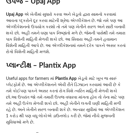
ઉપજ – Upaj App
Upaj App
એ ખેતીમાં સુધારો કરવા અને ખેડૂતો દ્વારા સામનો કરવામાં
આવતા પ્દ્કરોને દૂર કરવા માટેની શ્રેષ્ઠ એપ્લીકેશન છે. જો તમે પણ આ
એપ્લીકેશનનો ઉપયોગ કરશો તો તમે પણ ખેતીને સરળ અને સારી બનાવી
શકો છો. અહી તમને ઘણા પાક નિષ્ણાંતો મળે છે. જેમની પાસેથી તમે તમારા
પાક વિશેની માહિતી મેળવી શકો છો. આ સિવાય અહી તમને હવામાન
વિશેની માહિતી આપે છે. આ એપ્લીકેશનમાં તમને દરેક પાકને અસર કરતાં
રોગો વિશેની માહિતી મળશે.
પ્લાન્ટીક્ષ – Plantix App
Useful apps for farmers માં
Plantix App
ખેડૂતો માટે ખૂબ જ સારું
પ્લેટફોર્મ છે. આ એપ્લીકેશનને એવી રીતે ડિઝાઇન કરવામાં આવી છે કે
તમે કોઈપણ પાકને અસર કરતાં રોગ વિશે ત્વરિત માહિતી મેળવી શકો
છો.આ ઉપરાંત જો તમે તમારી ઉપજ વધારવા માંગતા હોવ તો તેના માટે પણ
તમે અહી ઉકેલ મેળવી શકો છો. અહી ખેતીને લગતી ઘણી માહિતી મળી
રહે છે. અને ખેતીને સરળ બનાવી શકે છે. અત્યાર સુધીમાં આ એપ્લીકેશન
1 કરોડ થી પણ વધુ લોકોએ ડાઉનલોડ કરી છે. જેમાં નીચે મુજબની
સુવિધાઓ મળે છે.