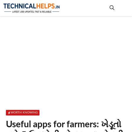
Skip
to
content
Me
WORTH KNOWING
Useful apps for farmers: ખેડૂતો