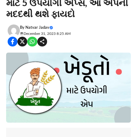
માટે 5 ઉપયોગી એપ્સ, આ એપની
મદદથી થશે ફાયદો
By
Natvar Jadav
December 31, 2023 8:25 AM