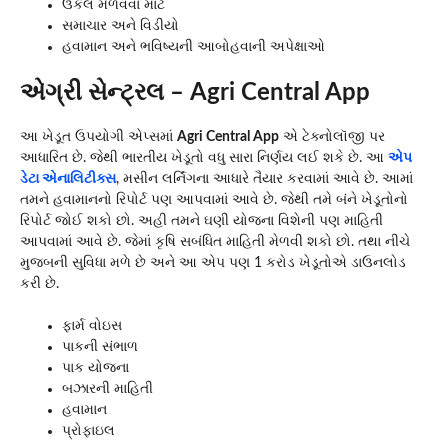
ઉકેલ મેળવવા માટે
સમાચાર અને વિડીયો
હવામાન અને ભવિષ્યની આબોહવાની અપેક્ષાઓ
એગ્રી સેન્ટ્રલ – Agri Central App
આ ખેડૂત ઉપયોગી એપ્સમાં
Agri Central App
એ ટેક્નોલૉજી પર
આધારિત છે. જેથી ભારતીય ખેડૂતો વધુ સારા નિર્ણય લઈ શકે છે. આ
એપ
ડેટા એનાલિટીક્સ
, મસીન લર્નિંગના આધારે તૈયાર કરવામાં આવે છે. આમાં
તમને હવામાનનો રિપોર્ટ પણ આપવામાં આવે છે. જેથી તમે બંને ખેડૂતોનો
રિપોર્ટ જોઈ શકો છો. અહી તમને ઘણી યોજના વિશેની પણ માહિતી
આપવામાં આવે છે. જેમાં કૃષિ સબંધિત માહિતી મેળવી શકો છો. તથા નીચે
મુજબની સુવિધા મળે છે અને આ એપ પણ 1 કરોડ ખેડૂતોએ ડાઉનલોડ
કરી છે.
ફાર્મ વોઇસ
પાકની સંભાળ
પાક યોજના
બઝારની માહિતી
હવામાન
પ્રોફાઇલ