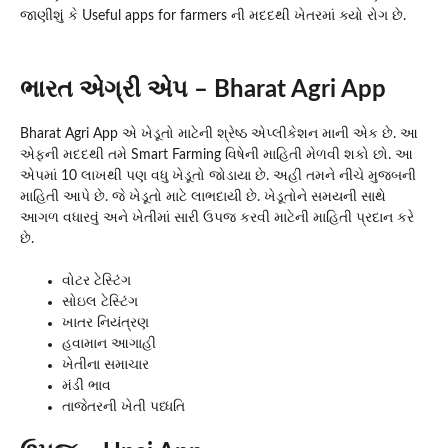
જાણીશું કે Useful apps for farmers ની મદદથી ખેતરમાં ક્યો રોગ છે.
ભારત એગ્રી એપ – Bharat Agri App
Bharat Agri App એ ખેડૂતો માટેની શ્રેષ્ઠ એપ્લીકેશન માની એક છે. આ
એફની મદદથી તમે Smart Farming વિષેની માહિતી મેળવી શકો છો. આ
એપમાં 10 લાખથી પણ વધુ ખેડૂતો જોડાયા છે. અહી તમને નીચે મુજબની
માહિતી આપે છે. જે ખેડૂતો માટે લાભદાયી છે. ખેડૂતોને સમયની સાથે
આગળ વધારવું અને ખેતીમાં સારી ઉપજ કરવી માટેની માહિતી પ્રદાન કરે
છે.
વોટર ટેસ્ટિંગ
સોઇલ ટેસ્ટિંગ
ખાતર નિયંત્રણ
હવામાન આગાહી
ખેતીના સમાચાર
મંડી ભાવ
તાજેતરની ખેતી પધ્ધતિ