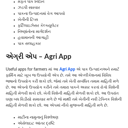
મફત પાક નિદાન
ઝડપી સારવાર
પાકના ઉત્પાદનમાં વેગ આપવો
ખેતીની ટિપ્સ
ફર્ટિલાઇઝેસર કેલ્ક્યુલેટર
નિષ્ણાંતોના માર્ગદર્શન
હવામાનની આગાહી
પાક સલાહકાર
એગ્રી એપ – Agri App
Useful apps for farmers માં આ
Agri App
એ પાક ઉત્પાદનઅને સ્માર્ટ
ફાર્મિંગ માટે ખૂબ જ ઉપયોગી એપ છે. તમે આ એપ્લીકેશનમાં વિવિધ
ભાષાનો ઉપયોગ કરી શકો છો. જેમાં તમે ખેતી સબંધિત તમામ માહિતી મળે
છે. આ એપનો ઉપયોગ કરીને તમે તમારા પાકને અસર કરતાં રોગો વિશેની
માહિતી મેળવી શકો છો. ખેતી વિશેની માહિતી મેળવી શકો છો. આ ઉપરાંત
ઘણા બધ વિડીયો સમાચાર મળે છે જે માથી તમે ખેતીની નવી ટેક્નિક વિશેની
માહિતી મેળવી શકો છો. આ એપમાં નીચે મુજબની માહિતી મળે છે.
માટીના નામુનાનું વિશ્લેષણ
એસેલાઇટ આંતર દ્રષ્ટિ