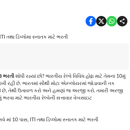
B ભરતી
શોધી રહ્યાં છો? ભારતીય રેલ્વે વિવિધ હોદ્દા માટે તેમના 10મું
રાખી રહી છે. ભારતમાં સૌથી મોટા એમ્પ્લોયરમાં જોડાવાની તક
23 છે, તેથી ઉતાવળ કરો અને હમણાં જ અરજી કરો. તમારી અરજી
ભરવા માટે ભારતીય રેલ્વેની સત્તાવાર વેબસાઇટ