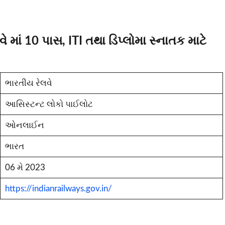
માં 10 પાસ, ITI તથા ડિપ્લોમા સ્નાતક માટે
ભારતીય રેલવે
આસિસ્ટન્ટ લોકો પાઈલોટ
ઓનલાઈન
ભારત
06 મે 2023
https://indianrailways.gov.in/