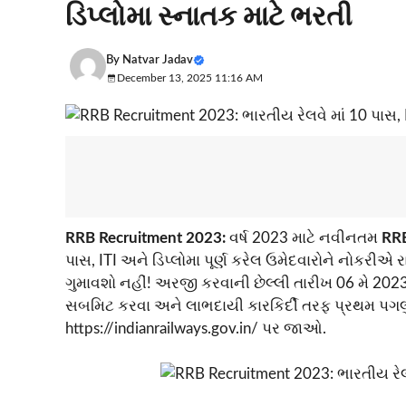
ડિપ્લોમા સ્નાતક માટે ભરતી
By
Natvar Jadav
December 13, 2025 11:16 AM
RRB Recruitment 2023:
વર્ષ 2023 માટે નવીનતમ
RR
પાસ, ITI અને ડિપ્લોમા પૂર્ણ કરેલ ઉમેદવારોને નોકરીએ 
ગુમાવશો નહીં! અરજી કરવાની છેલ્લી તારીખ 06 મે 20
સબમિટ કરવા અને લાભદાયી કારકિર્દી તરફ પ્રથમ પગલું 
https://indianrailways.gov.in/ પર જાઓ.