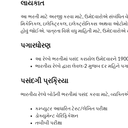
લાયકાત
આ ભરતી માટે અરજી કરવા માટે, ઉમેદવારોએ સંબંધિત વેપાર
મિકેનિકલ, ઇલેક્ટ્રિકલ, ઇલેક્ટ્રોનિક્સ અથવા ઓટોમોટ
હોવું જોઈએ. પાત્રતા વિશે વધુ માહિતી માટે, ઉમેદવારોએ
પગારધોરણ
આ રેલ્વે ભરતીમાં પસંદ કરાયેલ ઉમેદવારને 1900
ભારતીય રેલ્વે દ્વારા લેવલ-2 મુજબ દર મહિને પ
પસંદગી પ્રક્રિયા
ભારતીય રેલ્વે બોર્ડની ભરતીમાં પસંદ કરવા માટે, વ્યક
કમ્પ્યુટર આધારિત ટેસ્ટ/લેખિત પરીક્ષા
ડોક્યુમેન્ટ વેરિફિકેશન
તબીબી પરીક્ષા