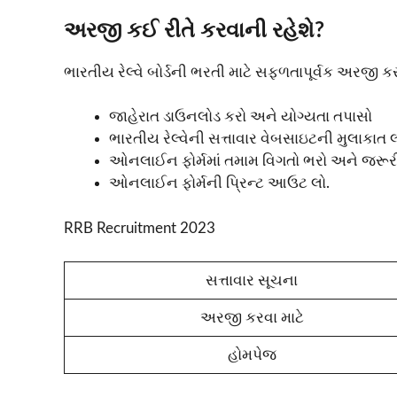
અરજી કઈ રીતે કરવાની રહેશે?
ભારતીય રેલ્વે બોર્ડની ભરતી માટે સફળતાપૂર્વક અરજી ક
જાહેરાત ડાઉનલોડ કરો અને યોગ્યતા તપાસો
ભારતીય રેલ્વેની સત્તાવાર વેબસાઇટની મુલાકાત 
ઓનલાઈન ફોર્મમાં તમામ વિગતો ભરો અને જરૂર
ઓનલાઈન ફોર્મની પ્રિન્ટ આઉટ લો.
RRB Recruitment 2023
સત્તાવાર સૂચના
અરજી કરવા માટે
હોમપેજ