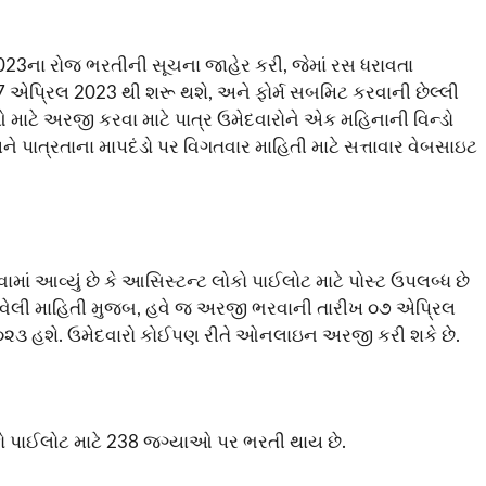
 2023ના રોજ ભરતીની સૂચના જાહેર કરી, જેમાં રસ ધરાવતા
 એપ્રિલ 2023 થી શરૂ થશે, અને ફોર્મ સબમિટ કરવાની છેલ્લી
ાઓ માટે અરજી કરવા માટે પાત્ર ઉમેદવારોને એક મહિનાની વિન્ડો
ને પાત્રતાના માપદંડો પર વિગતવાર માહિતી માટે સત્તાવાર વેબસાઇટ
વવામાં આવ્યું છે કે આસિસ્ટન્ટ લોકો પાઈલોટ માટે પોસ્ટ ઉપલબ્ધ છે
આવેલી માહિતી મુજબ, હવે જ અરજી ભરવાની તારીખ ૦૭ એપ્રિલ
૦૨૩ હશે. ઉમેદવારો કોઈપણ રીતે ઓનલાઇન અરજી કરી શકે છે.
કો પાઈલોટ માટે 238 જગ્યાઓ પર ભરતી થાય છે.