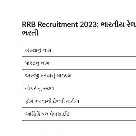
RRB Recruitment 2023: ભારતીય રેલવે 
ભરતી
સંસ્થાનું નામ
પોસ્ટનું નામ
અરજી કરવાનું માધ્યમ
નોકરીનું સ્થળ
ફોર્મ ભરવાની છેલ્લી તારીખ
ઓફિશ્યિલ વેબસાઈટ