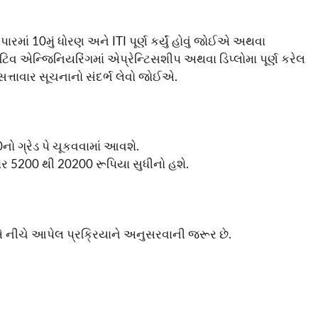
માં 10મું ધોરણ અને ITI પૂર્ણ કર્યું હોવું જોઈએ અથવા
િવ એન્જિનિયરિંગમાં એપ્રેન્ટિસશીપ અથવા ડિપ્લોમા પૂર્ણ કરેલ
 સત્તાવાર સૂચનાનો સંદર્ભ લેવો જોઈએ.
નો ગ્રેડ પે ચૂકવવામાં આવશે.
ગાર 5200 થી 20200 રૂપિયા સુધીનો હશે.
્તિએ નીચે આપેલ પ્રક્રિયાને અનુસરવાની જરૂર છે.