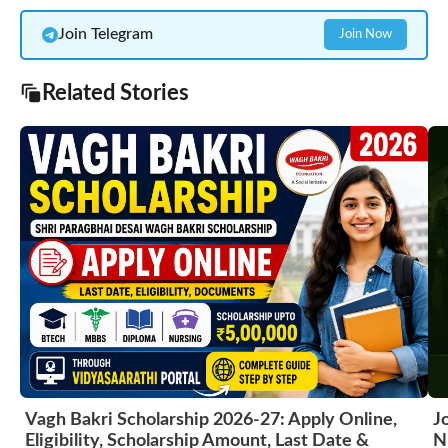
Join Telegram
Join Now
Related Stories
Vagh Bakri Scholarship 2026-27: Apply Online,
J
Eligibility, Scholarship Amount, Last Date &
N