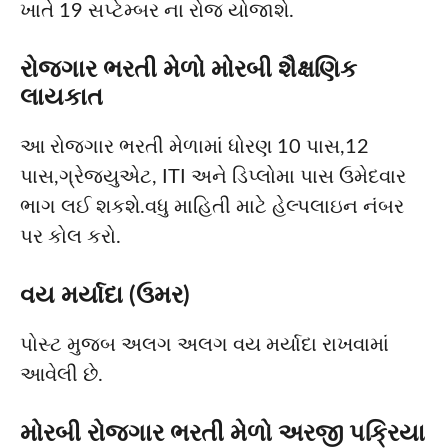
ખાતે 19 સપ્ટેમ્બર ના રોજ યોજાશે.
રોજગાર ભરતી મેળો મોરબી શૈક્ષણિક
લાયકાત
આ રોજગાર ભરતી મેળામાં ધોરણ 10 પાસ,12
પાસ,ગ્રેજ્યુએટ, ITI અને ડિપ્લોમા પાસ ઉમેદવાર
ભાગ લઈ શકશે.વધુ માહિતી માટે હેલ્પલાઇન નંબર
પર કોલ કરો.
વય મર્યાદા (ઉમર)
પોસ્ટ મુજબ અલગ અલગ વય મર્યાદા રાખવામાં
આવેલી છે.
મોરબી રોજગાર ભરતી મેળો અરજી પક્રિયા