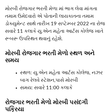
મોરબી રોજગાર ભરતી મેળા માં ભાગ લેવા માંગતા
તમામ ઉમેદવારો એ પોતાની લાયકાતના તમામ
ડોક્યુમેન્ટ સાથે તારીખ 19 સપ્ટેમ્બર 2022 ના રોજ
સવારે 11 કલાકે યુ.એન મહેતા આર્ટસ કોલેજ ખાતે
રૂબરૂ ઉપસ્થિત થવાનું રહેશે.
મોરબી રોજગાર ભરતી મેળો સ્થળ અને
સમય
સ્થળ: યુ.એન મહેતા આર્ટસ કોલેજ, નઝર
બાગ રેલવે સ્ટેશન,પાસે મોરબી
સમય: સવારે 11:00 કલાકે
રોજગાર ભરતી મેળો મોરબી પસંદગી
પક્રિયા