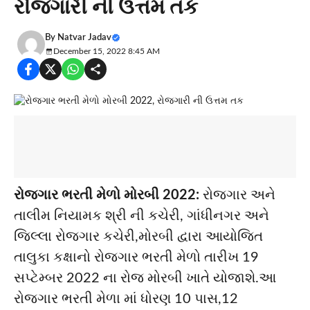
રોજગારી ની ઉત્તમ તક
By
Natvar Jadav
December 15, 2022 8:45 AM
રોજગાર ભરતી મેળો મોરબી 2022:
રોજગાર અને
તાલીમ નિયામક શ્રી ની કચેરી, ગાંધીનગર અને
જિલ્લા રોજગાર કચેરી,મોરબી દ્વારા આયોજિત
તાલુકા કક્ષાનો રોજગાર ભરતી મેળો તારીખ 19
સપ્ટેમ્બર 2022 ના રોજ મોરબી ખાતે યોજાશે.આ
રોજગાર ભરતી મેળા માં ધોરણ 10 પાસ,12