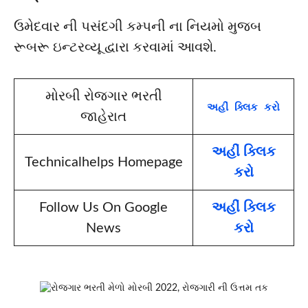
ઉમેદવાર ની પસંદગી કમ્પની ના નિયમો મુજબ
રૂબરૂ ઇન્ટરવ્યૂ દ્વારા કરવામાં આવશે.
મોરબી રોજગાર ભરતી
અહીં ક્લિક કરો
જાહેરાત
અહીં ક્લિક
Technicalhelps Homepage
કરો
Follow Us On Google
અહીં ક્લિક
News
કરો