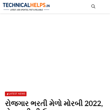
Skip
to
content
Me
LATEST NEWS
રોજગાર ભરતી મેળો મોરબી 2022,