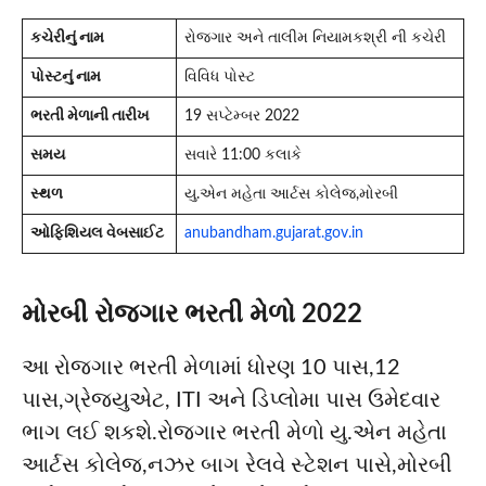
કચેરીનું નામ
રોજગાર અને તાલીમ નિયામકશ્રી ની કચેરી
પોસ્ટનું નામ
વિવિધ પોસ્ટ
ભરતી મેળાની તારીખ
19 સપ્ટેમ્બર 2022
સમય
સવારે 11:00 કલાકે
સ્થળ
યુ.એન મહેતા આર્ટસ કોલેજ,મોરબી
ઓફિશિયલ વેબસાઈટ
anubandham.gujarat.gov.in
મોરબી રોજગાર ભરતી મેળો 2022
આ રોજગાર ભરતી મેળામાં ધોરણ 10 પાસ,12
પાસ,ગ્રેજ્યુએટ, ITI અને ડિપ્લોમા પાસ ઉમેદવાર
ભાગ લઈ શકશે.રોજગાર ભરતી મેળો યુ.એન મહેતા
આર્ટસ કોલેજ,નઝર બાગ રેલવે સ્ટેશન પાસે,મોરબી