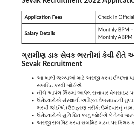
Sevak Recruitment 2022 Applicatio
Application Fees
Check In Officia
Monthly BPM – 
Salary Details
Monthly ABPM /
ગ્રામીણ ડાક સેવક ભરતીમાં કેવી રીતે
Sevak Recruitment
આ ખાલી જગ્યાઓ માટે અરજી કરવા ઈચ્છતા 
સબમિટ કરવી જોઈએ
નીચે આપેલ લિંકમાં આપેલ સત્તાવાર વેબસાઇટ
ઉમેદવારોએ સંસ્થાની અધિકૃત વેબસાઇટની મુ
ભરવી જોઈએ (ઉદાહરણ તરીકે: ઉમેદવારનું નામ, લ
ઉમેદવારોએ સુનિશ્ચિત કરવું જોઈએ કે તેઓ જરૂરિય
અરજી સબમિટ કરવા સબમિટ બટન પર ક્લિક ક