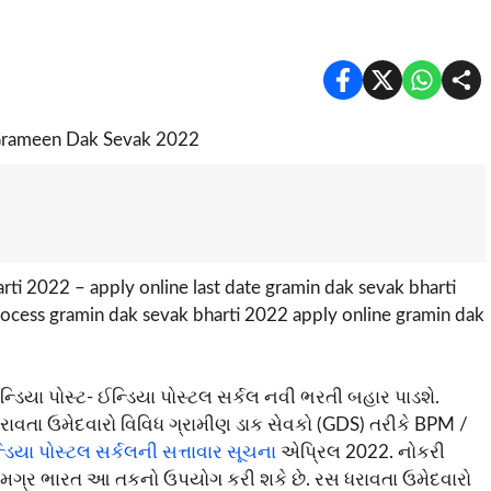
ti 2022 – apply online last date gramin dak sevak bharti
rocess gramin dak sevak bharti 2022 apply online gramin dak
ન્ડિયા પોસ્ટ- ઈન્ડિયા પોસ્ટલ સર્કલ નવી ભરતી બહાર પાડશે.
ાવતા ઉમેદવારો વિવિધ ગ્રામીણ ડાક સેવકો (GDS) તરીકે BPM /
ડિયા પોસ્ટલ સર્કલની સત્તાવાર સૂચના
એપ્રિલ 2022. નોકરી
 સમગ્ર ભારત આ તકનો ઉપયોગ કરી શકે છે. રસ ધરાવતા ઉમેદવારો