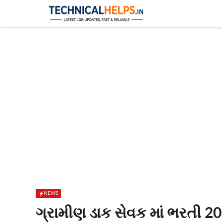
Skip
to
content
NEWS
ગ્રામીણ ડાક સેવક માં ભરતી 2