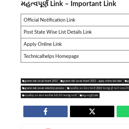
મહત્વપૂર્ણ Link – Important Link
Official Notification Link
Post State Wise List Details Link
Apply Online Link
Technicalhelps Homepage
gramin dak sevak bharti 2022
gramin dak sevak bharti 2022 – apply online last date
g
gramin dak sevak selection process
ગ્રામીણ ડાક સેવક ભરતી 2022 અરજી ફી અને પગારની 
ગ્રામીણ ડાક સેવક ભરતીમાં કેવી રીતે અરજી કરવી
મહત્વપૂર્ણ Link