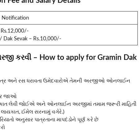
n Fee and Salary Details
l Notification
Rs.12,000/-
 Dak Sevak – Rs.10,000/-
 અરજી કરવી – How to apply for Gramin Dak
પાત્ર અને રસ ધરાવતા ઉમેદવારોએ તેમની અરજીઓ ઓનલાઈન
 પર જાઓ
લાકાત લેવી જોઈએ અને ઓનલાઈન અરજીમાં તમામ જરૂરી માહિતી
ાયકાત, ઈમેલ સરનામું વગેરે.)
ાતો અનુસાર પાત્રતાના માપદંડોને પૂર્ણ કરે છે
રો