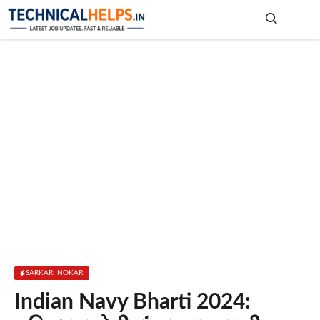
Skip
to
content
Me
SARKARI NOKARI
Indian Navy Bharti 2024: