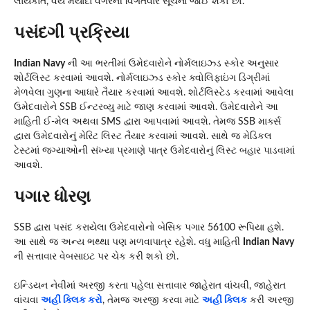
લાયકાત, વય મર્યાદા વગેરેની વિગતવાર સૂચના જોઈ શકો છો.
પસંદગી પ્રક્રિયા
Indian Navy
ની આ ભરતીમાં ઉમેદવારોને નોર્મલાઇઝ્ડ સ્કોર અનુસાર
શોર્ટલિસ્ટ કરવામાં આવશે. નોર્મલાઇઝ્ડ સ્કોર ક્વોલિફાઇંગ ડિગ્રીમાં
મેળવેલા ગુણના આધારે તૈયાર કરવામાં આવશે. શોર્ટલિસ્ટેડ કરવામાં આવેલા
ઉમેદવારોને SSB ઈન્ટરવ્યુ માટે જાણ કરવામાં આવશે. ઉમેદવારોને આ
માહિતી ઈ-મેલ અથવા SMS દ્વારા આપવામાં આવશે. તેમજ SSB માર્ક્સ
દ્વારા ઉમેદવારોનું મેરિટ લિસ્ટ તૈયાર કરવામાં આવશે. સાથે જ મેડિકલ
ટેસ્ટમાં જગ્યાઓની સંખ્યા પ્રમાણે પાત્ર ઉમેદવારોનું લિસ્ટ બહાર પાડવામાં
આવશે.
પગાર ધોરણ
SSB દ્વારા પસંદ કરાયેલા ઉમેદવારોનો બેસિક પગાર 56100 રૂપિયા હશે.
આ સાથે જ અન્ય ભથ્થા પણ મળવાપાત્ર રહેશે. વધુ માહિતી
Indian Navy
ની સત્તાવાર વેબસાઇટ પર ચેક કરી શકો છો.
ઇન્ડિયન નેવીમાં અરજી કરતા પહેલા સત્તાવાર જાહેરાત વાંચવી, જાહેરાત
વાંચવા
અહીં ક્લિક કરો
, તેમજ અરજી કરવા માટે
અહીં ક્લિક
કરી અરજી