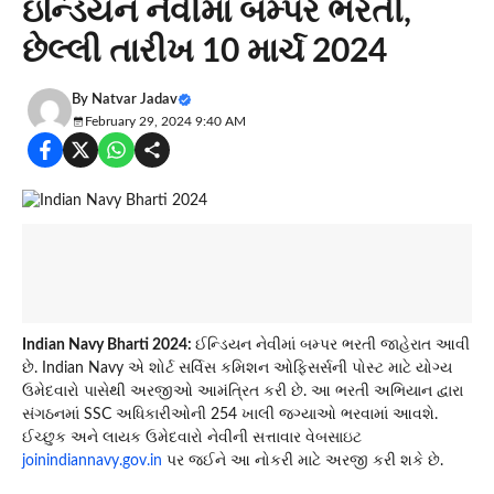
ઇન્ડિયન નેવીમાં બમ્પર ભરતી,
છેલ્લી તારીખ 10 માર્ચ 2024
By
Natvar Jadav
February 29, 2024 9:40 AM
Indian Navy Bharti 2024:
ઈન્ડિયન નેવીમાં બમ્પર ભરતી જાહેરાત આવી
છે. Indian Navy એ શોર્ટ સર્વિસ કમિશન ઓફિસર્સની પોસ્ટ માટે યોગ્ય
ઉમેદવારો પાસેથી અરજીઓ આમંત્રિત કરી છે. આ ભરતી અભિયાન દ્વારા
સંગઠનમાં SSC અધિકારીઓની 254 ખાલી જગ્યાઓ ભરવામાં આવશે.
ઈચ્છુક અને લાયક ઉમેદવારો નેવીની સત્તાવાર વેબસાઇટ
joinindiannavy.gov.in
પર જઈને આ નોકરી માટે અરજી કરી શકે છે.