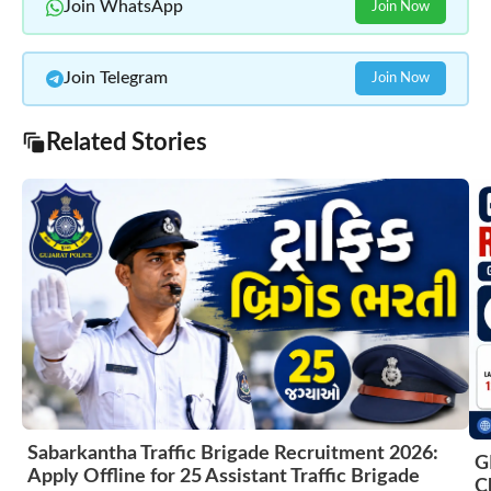
Join WhatsApp
Join Now
Join Telegram
Join Now
Related Stories
Sabarkantha Traffic Brigade Recruitment 2026:
G
Apply Offline for 25 Assistant Traffic Brigade
C