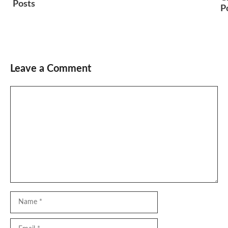
Posts
P
Leave a Comment
Comment
Name
Email