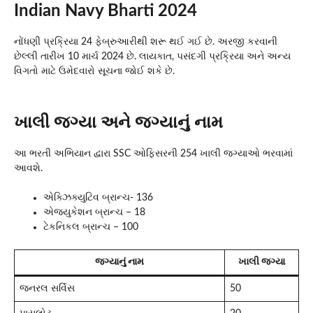
Indian Navy Bharti 2024
નોંધણી પ્રક્રિયા 24 ફેબ્રુઆરીથી શરૂ થઈ ગઈ છે. અરજી કરવાની
છેલ્લી તારીખ 10 માર્ચ 2024 છે. લાયકાત, પસંદગી પ્રક્રિયા અને અન્ય
વિગતો માટે ઉમેદવારો સૂચના જોઈ શકે છે.
ખાલી જગ્યા અને જગ્યાનું નામ
આ ભરતી અભિયાન દ્વારા SSC ઓફિસરની 254 ખાલી જગ્યાઓ ભરવામાં
આવશે.
એક્ઝિક્યુટિવ બ્રાન્ચ- 136
એજ્યુકેશન બ્રાન્ચ – 18
ટેકનિકલ બ્રાન્ચ – 100
જગ્યાનું નામ
ખાલી જગ્યા
જનરલ સર્વિસ
50