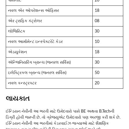
પાયલોટ
20
નવલ એર ઓપરેશન્સ ઓફિસર
18
એર ટ્રાફિક કંટ્રોલર
08
લોજિસ્ટિક
30
નવલ આર્મામેન્ટ ઇન્સ્પેક્ટરેટે કેડર
10
એડયુકેશન
18
એન્જિનિયરિંગ બ્રાન્ચ (જનરલ સર્વિસ)
30
ઇલેક્ટ્રિકલ બ્રાન્ચ (જનરલ સર્વિસ)
50
નવલ કન્સ્ટ્રક્ટર
20
લાયકાત
ઈન્ડિયન નેવીની આ ભરતી માટે ઉમેદવારો પાસે BE અથવા B.Techની
ડિગ્રી હોવી જરૂરી છે. તો ગ્રેજ્યુએટ ઉમેદવારો પણ અરજી કરી શકે છે.
ઈન્ડિયન નેવીની આ ભરતીમાં કેડરવાઈઝ જગ્યાઓ માટે શૈક્ષણિક