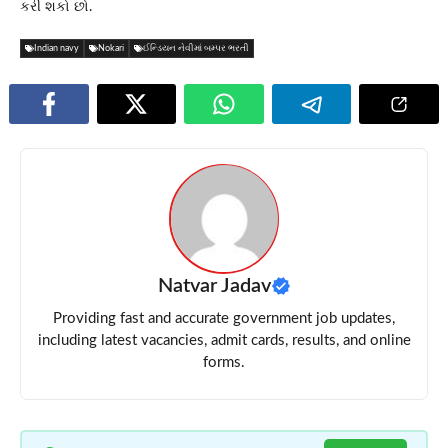
કરી શકો છો.
Indian navy
Nokari
ઈન્ડિયન નેવીમાં બમ્પર ભરતી
Natvar Jadav
Providing fast and accurate government job updates,
including latest vacancies, admit cards, results, and online
forms.