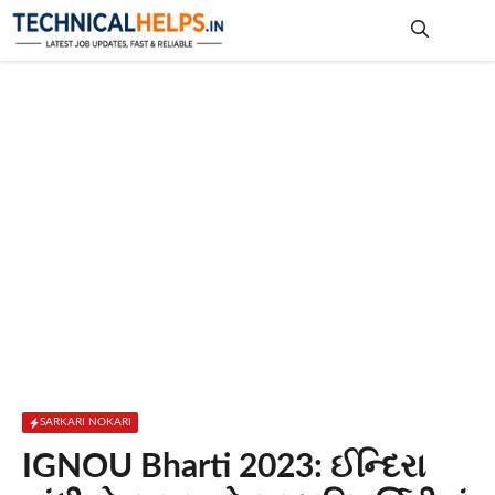
Skip
to
content
Me
SARKARI NOKARI
IGNOU Bharti 2023: ઈન્દિરા