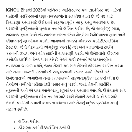
IGNOU Bharti 2023માં જુનિયર આસિસ્ટન્ટ કમ ટાઈપિસ્ટ પદ માટેની
પસંદગી પ્રક્રિયામાં ઘણા તબક્કાઓનો સમાવેશ થાય છે જે પદ માટે
વિચારણા કરવા માટે ઉમેદવારે સફળતાપૂર્વક સાફ કરવું આવશ્યક છે.
પસંદગી પ્રક્રિયાનો પ્રથમ તબક્કો લેખિત પરીક્ષા છે, જે અંગ્રેજી ભાષા,
સામાન્ય જ્ઞાન અને સંખ્યાત્મક ક્ષમતા જેવા ક્ષેત્રોમાં ઉમેદવારના જ્ઞાન અને
કૌશલ્યનું મૂલ્યાંકન કરશે. આગળનો તબક્કો કૌશલ્ય કસોટી/ટાઈપિંગ
ટેસ્ટ છે, જે ઉમેદવારની અંગ્રેજી અને હિન્દી બંને ભાષાઓમાં ટાઈપ
કરવાની ઝડપ અને ચોકસાઈની ચકાસણી કરશે. જે ઉમેદવારો કૌશલ્ય
કસોટી/ટાઈપિંગ ટેસ્ટ પાસ કરે છે તેઓ પછી દસ્તાવેજ ચકાસણીના
તબક્કામાં આગળ વધશે, જ્યાં તેમણે પદ માટે તેમની યોગ્યતા સાબિત કરવા
માટે તમામ જરૂરી દસ્તાવેજો રજૂ કરવાની જરૂર પડશે. છેલ્લે, જે
ઉમેદવારોએ અગાઉના તમામ તબક્કાઓ સફળતાપૂર્વક પાર કરી લીધા છે
તેઓએ તબીબી પરીક્ષામાંથી પસાર થવું પડશે, જ્યાં તેમની શારીરિક
તંદુરસ્તી અને એકંદર આરોગ્યનું મૂલ્યાંકન કરવામાં આવશે. ઉમેદવારો માટે
પસંદગી પ્રક્રિયાના દરેક તબક્કા માટે સારી તૈયારી કરવી અને પદ માટે
તેમની પસંદગી થવાની શક્યતા વધારવા માટે તેમનું શ્રેષ્ઠ પ્રદર્શન કરવું
મહત્વપૂર્ણ છે.
લેખિત પરીક્ષા
કૌશલ્ય કસોટી/ટાઈપિંગ કસોટી