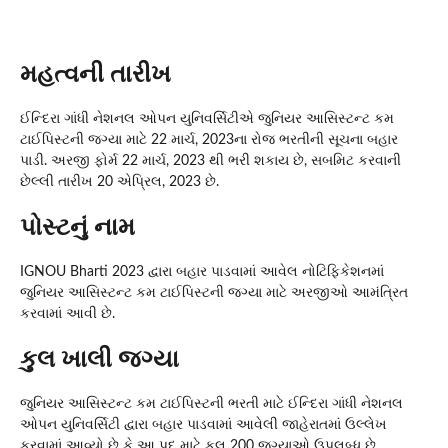
મહત્વની તારીખ
ઈન્દિરા ગાંધી નેશનલ ઓપન યુનિવર્સિટીએ જુનિયર આસિસ્ટન્ટ કમ
ટાઈપિસ્ટની જગ્યા માટે 22 માર્ચ, 2023ના રોજ ભરતીની સૂચના બહાર
પાડી. અરજી ફોર્મ 22 માર્ચ, 2023 થી ભરી શકાય છે, સબમિટ કરવાની
છેલ્લી તારીખ 20 એપ્રિલ, 2023 છે.
પોસ્ટનું નામ
IGNOU Bharti 2023 દ્વારા બહાર પાડવામાં આવેલ નોટિફિકેશનમાં
જુનિયર આસિસ્ટન્ટ કમ ટાઈપિસ્ટની જગ્યા માટે અરજીઓ આમંત્રિત
કરવામાં આવી છે.
કુલ ખાલી જગ્યા
જુનિયર આસિસ્ટન્ટ કમ ટાઈપિસ્ટની ભરતી માટે ઈન્દિરા ગાંધી નેશનલ
ઓપન યુનિવર્સિટી દ્વારા બહાર પાડવામાં આવેલી જાહેરાતમાં ઉલ્લેખ
કરવામાં આવ્યો છે કે આ પદ માટે કુલ 200 જગ્યાઓ ઉપલબ્ધ છે.