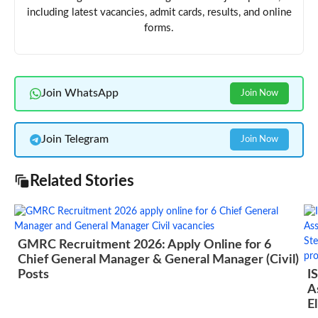
including latest vacancies, admit cards, results, and online
forms.
Join WhatsApp
Join Now
Join Telegram
Join Now
Related Stories
GMRC Recruitment 2026: Apply Online for 6
Chief General Manager & General Manager (Civil)
Posts
I
A
El