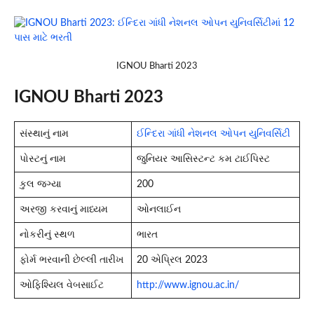
IGNOU Bharti 2023
IGNOU Bharti 2023
સંસ્થાનું નામ
ઈન્દિરા ગાંધી નેશનલ ઓપન યુનિવર્સિટી
પોસ્ટનું નામ
જુનિયર આસિસ્ટન્ટ કમ ટાઈપિસ્ટ
કુલ જગ્યા
200
અરજી કરવાનું માધ્યમ
ઓનલાઈન
નોકરીનું સ્થળ
ભારત
ફોર્મ ભરવાની છેલ્લી તારીખ
20 એપ્રિલ 2023
ઓફિશ્યિલ વેબસાઈટ
http://www.ignou.ac.in/