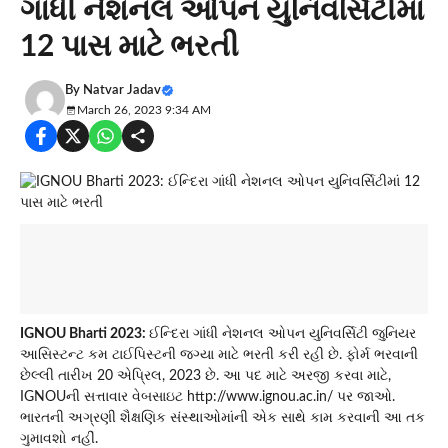
ગાંધી નેશનલ ઓપન યુનિવર્સિટીમાં
12 પાસ માટે ભરતી
By
Natvar Jadav
March 26, 2023 9:34 AM
IGNOU Bharti 2023:
ઈન્દિરા ગાંધી નેશનલ ઓપન યુનિવર્સિટી જુનિયર
આસિસ્ટન્ટ કમ ટાઈપિસ્ટની જગ્યા માટે ભરતી કરી રહી છે. ફોર્મ ભરવાની
છેલ્લી તારીખ 20 એપ્રિલ, 2023 છે. આ પદ માટે અરજી કરવા માટે,
IGNOUની સત્તાવાર વેબસાઇટ http://www.ignou.ac.in/ પર જાઓ.
ભારતની અગ્રણી શૈક્ષણિક સંસ્થાઓમાંની એક સાથે કામ કરવાની આ તક
ગુમાવશો નહીં.