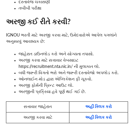
દસ્તાવેજ ચકાસણી
તબીબી પરીક્ષા
અરજી કઈ રીતે કરવી?
IGNOU ભરતી માટે અરજી કરવા માટે, ઉમેદવારોએ આપેલ પગલાંને
અનુસરવું આવશ્યક છે:
જાહેરાત ડાઉનલોડ કરો અને યોગ્યતા તપાસો.
અરજી કરવા માટે સત્તાવાર વેબસાઇટ
https://recruitment.nta.nic.in/ ની મુલાકાત લો.
બધી જરૂરી વિગતો ભરો અને જરૂરી દસ્તાવેજો અપલોડ કરો.
ઓનલાઈન મોડ દ્વારા એપ્લિકેશન ફી ચૂકવો.
અરજી ફોર્મની પ્રિન્ટ આઉટ લો.
અરજીની પ્રક્રિયા હવે પૂર્ણ થઈ ગઈ છે.
સત્તાવાર જાહેરાત
અહીં ક્લિક કરો
અરજી કરવા માટે
અહીં ક્લિક કરો