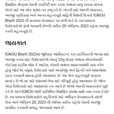
શૈક્ષણિક ક્ષેત્રમાં તેમની કારકિર્દી શરૂ કરવા અથવા ચાલુ રાખવા માંગતા
લોકો માટે આ એક શ્રેષ્ઠ તક રજૂ કરે છે. નોકરી માટે જરૂરી લાયકાત,
અરજી પ્રક્રિયા અને અન્ય મહત્વપૂર્ણ માહિતી વિશેની વિગતો IGNOU
Bharti 2023 ની સત્તાવાર વેબસાઇટ પર મળી શકે છે. રસ ધરાવતા
ઉમેદવારોએ ફોર્મ ભરવાની છેલ્લી તારીખ 20 એપ્રિલ, 2023 પહેલા અરજી
કરવી મહત્વપૂર્ણ છે.
લાયકાત
IGNOU Bharti 2023માં જુનિયર આસિસ્ટન્ટ કમ ટાઈપિસ્ટની જગ્યા માટે
અરજી કરવા માટે, ઉમેદવારોએ તેમનું 12મું ધોરણ અથવા એચએસસી
કોઈપણ સ્ટ્રીમ જેમ કે આર્ટસ, કોમર્સ અથવા સાયન્સમાંથી પાસ કરેલ
હોવું જોઈએ. વધુમાં, ઉમેદવારો પાસે અંગ્રેજી અને હિન્દી બંને ભાષાઓમાં
ટાઇપ કરવાની ક્ષમતા હોવી આવશ્યક છે. આ એક મહત્વપૂર્ણ પાત્રતા
માપદંડ છે જે પદ માટે ધ્યાનમાં લેવા માટે પરિપૂર્ણ હોવું આવશ્યક છે. જોબ
એવા ઉમેદવારો માટે આશાસ્પદ તક આપે છે જેઓ જરૂરી લાયકાતોને પૂર્ણ
કરે છે અને IGNOU જેવી પ્રતિષ્ઠિત શૈક્ષણિક સંસ્થા સાથે કામ કરવા ઈચ્છે
છે. રસ ધરાવતા ઉમેદવારોને વધુ વિગતો માટે અધિકૃત વેબસાઇટનો સંદર્ભ
લેવા અને એપ્રિલ 20, 2023 ની અંતિમ તારીખ પહેલાં તેમની અરજી
સબમિટ કરવાની સલાહ આપવામાં આવે છે.