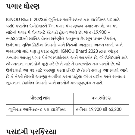
પગાર ધોરણ
IGNOU Bharti 2023માં જુનિયર આસિસ્ટન્ટ કમ ટાઈપિસ્ટ પદ માટે
પસંદ કરાયેલ ઉમેદવારને 7મા પગાર પંચ મુજબ પગાર મળશે. આ પદ
માટેનો પગાર પે લેવલ-2 કેટેગરી હેઠળ આવે છે, જે રૂ.19,900 –
રૂ.63,200ની માસિક વેતન શ્રેણીને અનુરૂપ છે. મૂળ પગાર ઉપરાંત,
ઉમેદવાર યુનિવર્સિટીના નિયમો અને નિયમો અનુસાર અન્ય લાભો અને
ભથ્થાઓ માટે પણ હકદાર રહેશે. IGNOU Bharti 2023 દ્વારા ઓફર
કરવામાં આવતું પગાર પેકેજ સ્પર્ધાત્મક અને આકર્ષક છે, જે ઉમેદવારો માટે
યોગ્યતાના માપદંડોને પૂર્ણ કરે છે તે માટે તે ઇચ્છનીય તક બનાવે છે. જે
ઉમેદવારો આ પદ માટે અરજી કરવા ઈચ્છે છે તેમને સલાહ આપવામાં આવે
છે કે તેઓ તેમની અરજી સબમિટ કરતા પહેલા જોબ વર્ણન અને સત્તાવાર
સૂચનામાં દર્શાવેલ નિયમો અને શરતોને કાળજીપૂર્વક તપાસે.
પગારધોરણ
પોસ્ટનું નામ
જુનિયર આસિસ્ટન્ટ કમ ટાઈપિસ્ટ
રૂપિયા 19,900 થી 63,200
પસંદગી પ્રક્રિયા