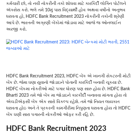
કર્મચારી છો, તો નવી નોકરીની તકો શોધવા માટે કારકિર્દી લોગિન પોર્ટલને
ઍક્સેસ કરો. ભલે તમે 10મું પાસ વિદ્યાર્થી હોવ અથવા વર્ષોનો અનુભવ
ધરાવતા હો, HDFC Bank Recruitment 2023 નોકરીની તકોની શ્રેણી
આપે છે. ભારતની અગ્રણી બેંકોમાં જોડાવા માટે આજે જ ઓનલાઈન
અરજી કરો.
HDFC Bank Recruitment 2023, HDFC બેંક એ ખાનગી સેકટરની મોટી
બેંક છે. જેમા ઘણા યુવાનો જોડાઇને પોતાની કારકિર્દી બનાવી ચૂકયા છે.
HDFC બેંકમા નોકરીઓ માટે પગાર ધોરણ પણ સારુ હોય છે. HDFC Bank
Bharti 2023 તમે જો બેંક મા જોડાઇને કારકીર્દી બનાવવા માંગતા હોય તો
એચડીએફસી બેંક એક સારો વિકલ્પ રહેશે. તમે જો નિયત લાયકાત
ધરાવતા હોઇ અને તે પ્રકરની કામગીરીમા નિપુણતા ધરાવતા હોય તો HDFC
બેંક ઘણી સારા પગારની નોકરીઓ ઓફર કરી રહિ છે.
HDFC Bank Recruitment 2023