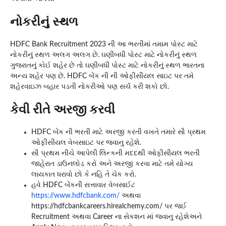
નોકરીનું સ્થળ
HDFC Bank Recruitment 2023 ની આ ભરતીમાં તમામ પોસ્ટ માટે
નોકરીનું સ્થળ અલગ અલગ છે. ઘણીબધી પોસ્ટ માટે નોકરીનું સ્થળ
ગુજરાતનું કોઈ શહેર છે તો ઘણીબધી પોસ્ટ માટે નોકરીનું સ્થળ ભારતના
અન્ય શહેર પણ છે. HDFC બેંક ની ની ઓફીસીયલ સાઇટ પર તમે
શહેરવાઇઝ બહાર પડતી નોકરીઓ પણ સર્ચ કરી શકો છો.
કેવી રીતે અરજી કરવી
HDFC બેંક ની ભરતી માટે અરજી કરતી વખતે તમારે સૌ પ્રથમ
ઓફીસીયલ વેબસાઇટ પર જવાનુ રહેશે.
સૌ પ્રથમ નીચે આપેલી લિન્કની મદદથી ઓફીસીયલ ભરતી
જાહેરાત ડાઉનલોડ કરો અને અરજી કરવા માટે તમે યોગ્ય
લાયકાત ધરાવો છો કે નહિ તે ચેક કરો.
હવે HDFC બેંકની સત્તાવાર વેબસાઈટ
https://www.hdfcbank.com/
અથવા
https://hdfcbankcareers.hirealchemy.com/ પર જઈ
Recruitment અથવા Career ના સેકશન માં જવાનુ રહેશેઅને