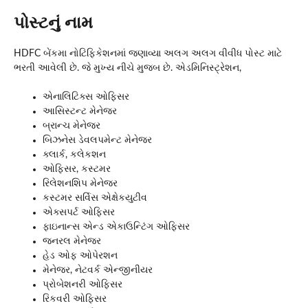
પોસ્ટનું નામ
HDFC બેંકમા નોટિફિકેશનમાં જણાવ્યા અલગ અલગ વીવીધ પોસ્ટ માટે
ભરતી આવેલી છે. જે મુખ્ય નીચે મુજબ છે. એડમિનિસ્ટ્રેશન,
એનાલિટિક્સ ઓફિસર
આસિસ્ટન્ટ મેનેજર
બ્રાન્ચ મેનેજર
બિઝનેસ ડેવલપમેન્ટ મેનેજર
ક્લાર્ક, કલેકશન
ઓફિસર, કસ્ટમર
રિલેશનશિપ મેનેજર
કસ્ટમર સર્વિસ એક્ષેકયુટીવ
એક્સપર્ટ ઓફિસર
ફાઇનાન્સ એન્ડ એકાઉન્ટિંગ ઓફિસર
જનરલ મેનેજર
હેડ ઓફ ઓપેરશન
મેનેજર, નેટવર્ક એન્જીનીયર
પ્રોબેશનરી ઓફિસર
રિકવરી ઓફિસર