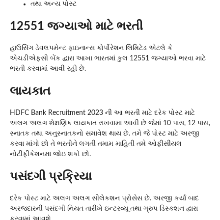
તથા અન્ય પોસ્ટ
12551 જગ્યાઓ માટે ભરતી
હાઉસિંગ ડેવલપમેન્ટ ફાઇનાન્સ કોર્પોરેશન લિમિટેડ એટલે કે
એચડીએફસી બેંક દ્વારા આખા ભારતમાં કુલ 12551 જગ્યાઓ ભરવા માટે
ભરતી કરવામાં આવી રહી છે.
લાયકાત
HDFC Bank Recruitment 2023 ની આ ભરતી માટે દરેક પોસ્ટ માટે
અલગ અલગ શેક્ષણિક લાયકાત રાખવામા આવી છે જેમાં 10 પાસ, 12 પાસ,
સ્નાતક તથા અનુસ્નાતકનો સમાવેશ થાય છે. તમે જે પોસ્ટ માટે અરજી
કરવા માંગો છો તે ભરતીને લગતી તમામ માહિતી તમે ઓફીસીયલ
નોટીફીકેશનમા જોઇ શકો છો.
પસંદગી પ્રક્રિયા
દરેક પોસ્ટ માટે અલગ અલગ સીલેકશન પ્રોસેસ છે. અરજી કર્યા બાદ
અરજદારની પસંદગી નિયત તારીખે ઇન્ટરવ્યૂ તથા ગ્રુપ ડિસ્કશન દ્વારા
કરવામાં આવશે.