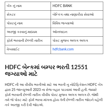
બેંક નું નામ
HDFC BANK
સેકટર
બેન્કિંગ તથા નાણાકીય સેવાઓ
પોસ્ટનું નામ
વિવિધ જગ્યાઓ
અરજી કરવાનું માધ્યમ
ઓનલાઇન
ફોર્મ ભરવાની છેલ્લી તારીખ
પોસ્ટ મુજબ અલગ અલગ
વેબસાઈટ
hdfcbank.com
HDFC બેન્કમાં બમ્પર ભરતી 12551
જગ્યાઓ માટે
HDFC ની આ વીવીધ ભરતીઓ માટે આ ભરતી નુ નોટિફિકેશન HDFC બેંક
દ્વારા 25 જાન્યુઆરી 2023 ના રોજ બહાર પાડવામાં આવી હતી. જ્યારે
ફોર્મ ભરવાની છેલ્લી તારીખ વીવીધ પોસ્ટ મુજબ અલગ અલગ છે. જેથી
તમે જે પોસ્ટ માટે ફોર્મ ભરવા માંગતા હોય તેની છેલ્લી તારીખ જોઇને વહેલી
તકે અરજી કરી દેવી જોઇએ.