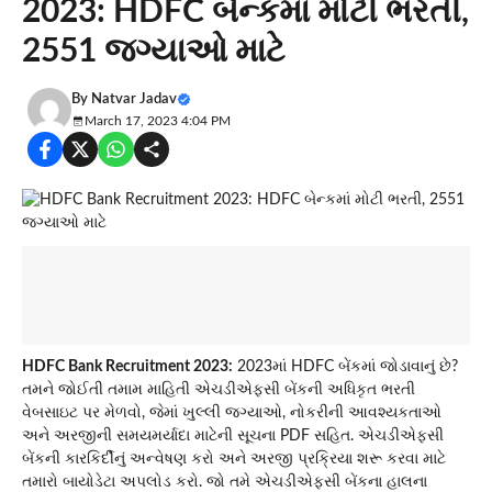
2023: HDFC બેન્કમાં મોટી ભરતી,
2551 જગ્યાઓ માટે
By
Natvar Jadav
March 17, 2023 4:04 PM
HDFC Bank Recruitment 2023:
2023માં HDFC બેંકમાં જોડાવાનું છે?
તમને જોઈતી તમામ માહિતી એચડીએફસી બેંકની અધિકૃત ભરતી
વેબસાઇટ પર મેળવો, જેમાં ખુલ્લી જગ્યાઓ, નોકરીની આવશ્યકતાઓ
અને અરજીની સમયમર્યાદા માટેની સૂચના PDF સહિત. એચડીએફસી
બેંકની કારકિર્દીનું અન્વેષણ કરો અને અરજી પ્રક્રિયા શરૂ કરવા માટે
તમારો બાયોડેટા અપલોડ કરો. જો તમે એચડીએફસી બેંકના હાલના