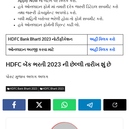
Apply Now ના બટન પર ક્લિક કરો.
હવે ઓનલાઇન ફોર્મ માં તમારી દરેક જરુરી ડિટેઇલ સબમીટ કરો
તથા જરૂરી ડોક્યુમેન્ટ અપલોડ કરો.
બધી માહિતી બરોબર ભરેલી હોય તો ફોર્મ સબમીટ કરો.
હવે ઓનલાઇન ફોર્મની પ્રિન્ટ કાઢી લો.
HDFC Bank Bharti 2023 નોટીફીકેશન
અહીં ક્લિક કરો
ઓનલાઇન અરજી કરવા માટે
અહીં ક્લિક કરો
HDFC બેંક ભરતી 2023 ની છેલ્લી તારીખ શું છે
પોસ્ટ મુજબ અલગ અલગ
HDFC Bank Bharti 2023
HDFC Bharti 2023