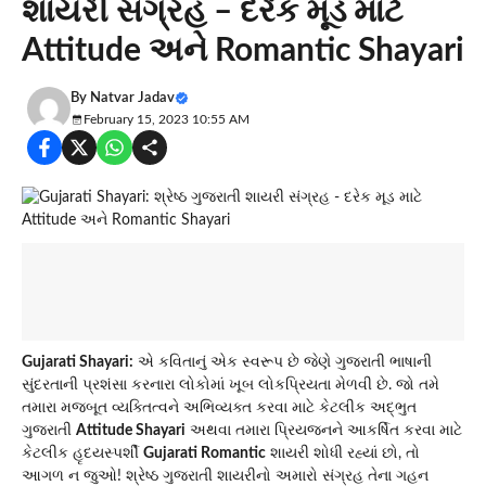
શાયરી સંગ્રહ – દરેક મૂડ માટે
Attitude અને Romantic Shayari
By
Natvar Jadav
February 15, 2023 10:55 AM
Gujarati Shayari:
એ કવિતાનું એક સ્વરૂપ છે જેણે ગુજરાતી ભાષાની
સુંદરતાની પ્રશંસા કરનારા લોકોમાં ખૂબ લોકપ્રિયતા મેળવી છે. જો તમે
તમારા મજબૂત વ્યક્તિત્વને અભિવ્યક્ત કરવા માટે કેટલીક અદ્ભુત
ગુજરાતી
Attitude Shayari
અથવા તમારા પ્રિયજનને આકર્ષિત કરવા માટે
કેટલીક હૃદયસ્પર્શી
Gujarati Romantic
શાયરી શોધી રહ્યાં છો, તો
આગળ ન જુઓ! શ્રેષ્ઠ ગુજરાતી શાયરીનો અમારો સંગ્રહ તેના ગહન