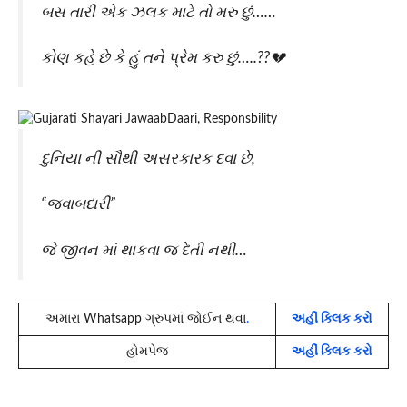
બસ તારી એક ઝલક માટે તો મરુ છું……
કોણ કહે છે કે હું તને પ્રેમ કરુ છું…..??💔
દુનિયા ની સૌથી અસરકારક દવા છે,
“જવાબદારી”
જે જીવન માં થાકવા જ દેતી નથી…
અમારા Whatsapp ગ્રુપમાં જોઈન થવા
.
અહીં ક્લિક કરો
હોમપેજ
અહીં ક્લિક કરો