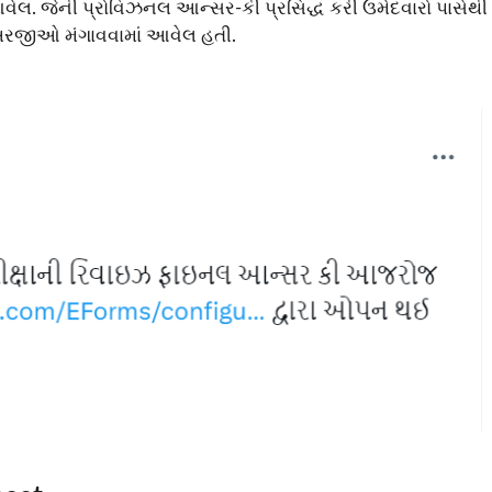
આવેલ. જેની પ્રોવિઝનલ આન્સર-કી પ્રસિદ્ધ કરી ઉમેદવારો પાસેથી
અરજીઓ મંગાવવામાં આવેલ હતી.