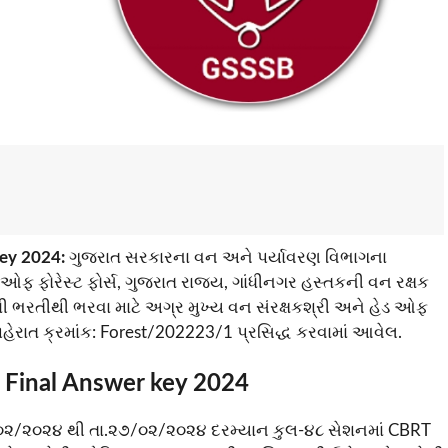
key 2024:
ગુજરાત સરકારના વન અને પર્યાવરણ વિભાગના
 ઓફ ફોરેસ્ટ ફોર્સ, ગુજરાત રાજ્ય, ગાંધીનગર હસ્તકની વન રક્ષક
ધી ભરતીથી ભરવા માટે અગ્ર મુખ્ય વન સંરક્ષકશ્રી અને હેડ ઓફ
જાહેરાત ક્રમાંક: Forest/202223/1 પ્રસિદ્ધ કરવામાં આવેલ.
 Final Answer key 2024
૦૮/૦૨/૨૦૨૪ થી તા.૨૭/૦૨/૨૦૨૪ દરમ્યાન કુલ-૪૮ સેશનમાં CBRT