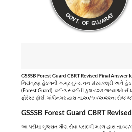
GSSSB Forest Guard CBRT Revised Final Answer 
નિયંત્રણ હેઠળની અગ્ર મુખ્ય વન સંરક્ષકશ્રી અને હેડ
(Forest Guard), વર્ગ-૩ સંવર્ગની કુલ-૮૨૩ જગ્યાઓ સી
ફોરેસ્ટ ફોર્સ, ગાંધીનગર દ્વારા તા.૨૦/૧૦/૨૦૨૨ના રોજ 
GSSSB Forest Guard CBRT Revised
આ પરીક્ષા ગુજરાત ગૌણ સેવા પસંદગી મંડળ દ્વારા તા.