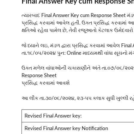
Final Answer Key cum Response S
ત્યારબાદ Final Answer Key cum Response Sheet મ
પ્રસિદ્ધ કરવામાં આવેલ હતી. ઉક્ત પ્રસિદ્ધ કરવામાં
ક્ષતિઓ રહેવા પામેલ છે, તેવી રજૂઆતો કેટલાક ઉમેદવારો 
જે ધ્યાને લઇ, મંડળ દ્વારા પ્રસિદ્ધ કરવામાં આવેલ F
તા.૧૬/૦૫/૨૦૨૪ પુન: Online માધ્યમથી વાંધા સૂચનો મં
ઉક્ત મળેલ વાંધાઓની ચકાસણીને અંતે તા.૦૭/૦૬/૨૦૨૪
Response Sheet
પ્રસિદ્ધ કરવામાં આવશે
આ લીંક તા.૩૦/૦૬/૨૦૨૪, ૨૩-૫૫ કલાક સુધી ખુલ્લી રહેશ
Revised Final Answer key:
Revised Final Answer key Notification