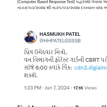
(Computer Based Response Test) પદ્ધતિથી લેવામાં 
તા.૦૭/૦૩/૨૦૨૪ થી તા.૨૫/૦૩/૨૦૨૪ દરમ્યાન વાંધા 