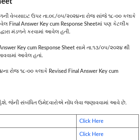
heet
ંડળની વેબસાઇટ ઉપર તા.૦૬/૦૫/૨૦૨૪ના રોજ સાંજે ૧૮-૦૦ કલાકે
 આવેલ Final Answer Key cum Response Sheetમાં પણ કેટલીક
દ્વારા મંડળને કરવામાં આવેલ હતી.
inal Answer Key cum Response Sheet સામે તા.૧૩/૦૫/૨૦૨૪ થી
ગાવવામાં આવેલ હતાં.
ના રોજ ૧૮-૦૦ કલાકે Revised Final Answer Key cum
ે. જેની સંબંધિત ઉમેદવારોએ નોંધ લેવા જણાવવામાં આવે છે.
Click Here
Click Here