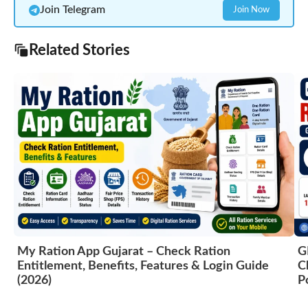
Join Telegram
Join Now
Related Stories
My Ration App Gujarat – Check Ration
G
Entitlement, Benefits, Features & Login Guide
C
(2026)
P