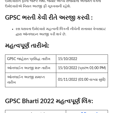
ઉમેદવારોને ફીની જરૂર નથી. જ્યારે અન્ય રાજ્યોના અનામત વર્ગના
ઉમેદવારોએ નિયત અરજી ફી ચૂકવવાની રહેશે.
GPSC ભરતી કેવી રીતે અરજી કરવી :
રસ ધરાવતા ઉમેદવારો મહત્વની લિંકની નીચેની સત્તાવાર વેબસાઇટ
દ્વારા ઑનલાઇન અરજી કરી શકે છે.
મહત્વપૂર્ણ તારીખો:
GPSC જાહેરાત પ્રસિદ્ધ તારીખ
15/10/2022
ઓનલાઈન અરજી શરૂ તારીખ
15/10/2022 (પ્રારંભ 01:00 PM)
ઓનલાઈન અરજી સમાપ્ત
01/11/2022 (01:00 વાગ્યા સુધી)
તારીખ
GPSC Bharti 2022 મહત્વપૂર્ણ લિંક: