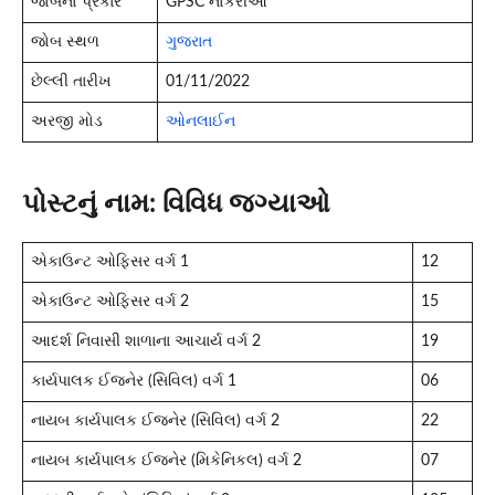
જોબનો પ્રકાર
GPSC નોકરીઓ
જોબ સ્થળ
ગુજરાત
છેલ્લી તારીખ
01/11/2022
અરજી મોડ
ઓનલાઈન
પોસ્ટનું નામ: વિવિધ જગ્યાઓ
એકાઉન્ટ ઓફિસર વર્ગ 1
12
એકાઉન્ટ ઓફિસર વર્ગ 2
15
આદર્શ નિવાસી શાળાના આચાર્ય વર્ગ 2
19
કાર્યપાલક ઈજનેર (સિવિલ) વર્ગ 1
06
નાયબ કાર્યપાલક ઈજનેર (સિવિલ) વર્ગ 2
22
નાયબ કાર્યપાલક ઈજનેર (મિકેનિકલ) વર્ગ 2
07