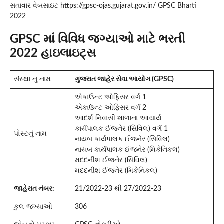
સતાવાર વેબસાઇટ https://gpsc-ojas.gujarat.gov.in/ GPSC Bharti
2022
GPSC માં વિવિધ જગ્યાઓ માટે ભરતી
2022 હાઇલાઇટ્સ
સંસ્થા નુ નામ
ગુજરાત જાહેર સેવા આયોગ (GPSC)
એકાઉન્ટ ઓફિસર વર્ગ 1
એકાઉન્ટ ઓફિસર વર્ગ 2
આદર્શ નિવાસી શાળાના આચાર્ય
કાર્યપાલક ઈજનેર (સિવિલ) વર્ગ 1
પોસ્ટનું નામ
નાયબ કાર્યપાલક ઈજનેર (સિવિલ)
નાયબ કાર્યપાલક ઈજનેર (મિકેનિકલ)
મદદનીશ ઈજનેર (સિવિલ)
મદદનીશ ઈજનેર (મિકેનિકલ)
જાહેરાત નંબર:
21/2022-23 થી 27/2022-23
કુલ જગ્યાઓ
306