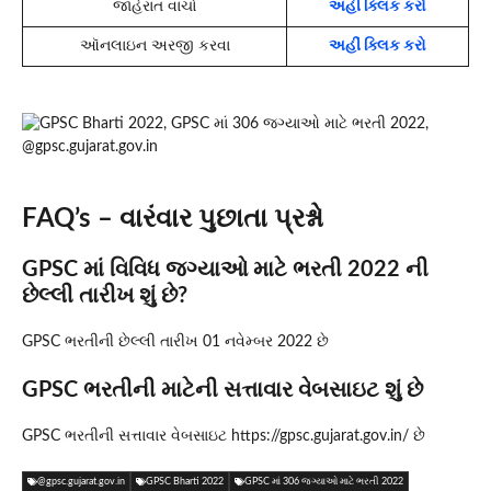
જાહેરાત વાંચો
અહીં ક્લિક કરો
ઑનલાઇન અરજી કરવા
અહીં ક્લિક કરો
FAQ’s – વારંવાર પુછાતા પ્રશ્નો
GPSC માં વિવિધ જગ્યાઓ માટે ભરતી 2022 ની
છેલ્લી તારીખ શું છે?
GPSC ભરતીની છેલ્લી તારીખ 01 નવેમ્બર 2022 છે
GPSC ભરતીની માટેની સત્તાવાર વેબસાઇટ શું છે
GPSC ભરતીની સત્તાવાર વેબસાઇટ https://gpsc.gujarat.gov.in/ છે
@gpsc.gujarat.gov.in
GPSC Bharti 2022
GPSC માં 306 જગ્યાઓ માટે ભરતી 2022