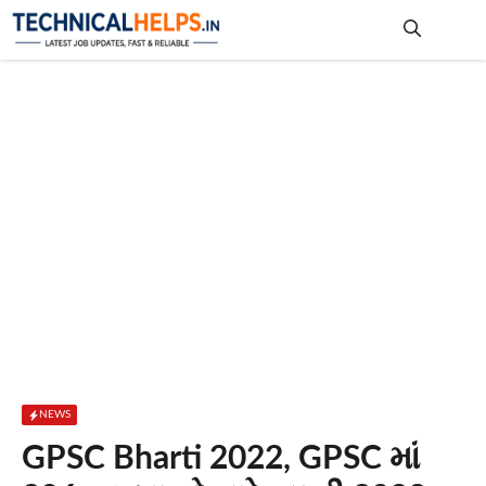
Skip
to
content
Me
NEWS
GPSC Bharti 2022, GPSC માં