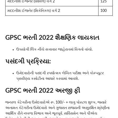
મદદનીશ ઈજનેર (સિવિલ) વર્ગ 2
125
મદદનીશ ઈજનેર (મિકેનિકલ) વર્ગ 2
100
GPSC ભરતી 2022 શૈક્ષણિક લાયકાત
ઉપયોગી લિંક નીચે સત્તાવાર જાહેરાતમાં વિગતો વાંચો.
પસંદગી પ્રક્રિયા:
ઉમેદવારોની પસંદગી સ્પર્ધાત્મક લેખિત પરીક્ષા અને કોમ્પ્યુટર
પ્રાવીણ્ય કસોટીના આધારે કરવામાં આવશે.
GPSC ભરતી 2022 અરજી ફી
જનરલ કેટેગરીના ઉમેદવારોએ રૂ. 100/- + લાગુ પોસ્ટલ શુલ્ક, જ્યારે
અનામત કેટેગરીના ઉમેદવારો અને ગુજરાત રાજ્યની અસુરક્ષિત શ્રેણીના
આર્થિક રીતે નબળા વિભાગ અને ભૂતપૂર્વ. સર્વિસમેન અને પીએચ