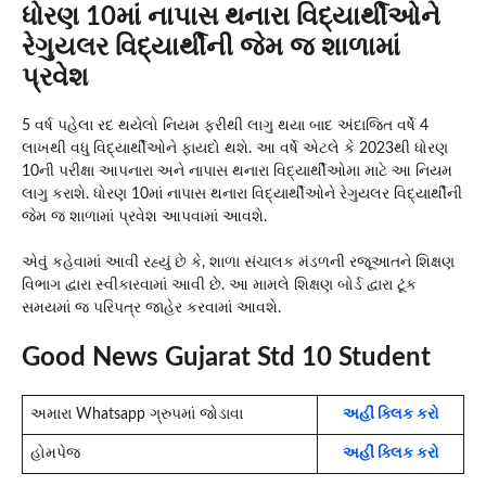
ધોરણ 10માં નાપાસ થનારા વિદ્યાર્થીઓને
રેગુયલર વિદ્યાર્થીની જેમ જ શાળામાં
પ્રવેશ
5 વર્ષ પહેલા રદ થયેલો નિયમ ફરીથી લાગુ થયા બાદ અંદાજિત વર્ષે 4
લાખથી વધુ વિદ્યાર્થીઓને ફાયદો થશે. આ વર્ષે એટલે કે 2023થી ધોરણ
10ની પરીક્ષા આપનારા અને નાપાસ થનારા વિદ્યાર્થીઓમા માટે આ નિયમ
લાગુ કરાશે. ધોરણ 10માં નાપાસ થનારા વિદ્યાર્થીઓને રેગુયલર વિદ્યાર્થીની
જેમ જ શાળામાં પ્રવેશ આપવામાં આવશે.
એવું કહેવામાં આવી રહ્યું છે કે, શાળા સંચાલક મંડળની રજૂઆતને શિક્ષણ
વિભાગ દ્વારા સ્વીકારવામાં આવી છે. આ મામલે શિક્ષણ બોર્ડ દ્વારા ટૂંક
સમયમાં જ પરિપત્ર જાહેર કરવામાં આવશે.
Good News Gujarat Std 10 Student
અમારા Whatsapp ગ્રુપમાં જોડાવા
અહીં ક્લિક કરો
હોમપેજ
અહીં ક્લિક કરો