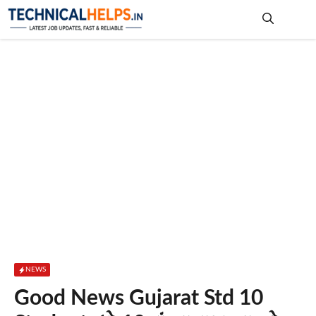
Skip
to
content
Me
NEWS
Good News Gujarat Std 10