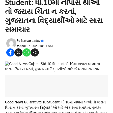
Student: ધો.10માં નાપાસ થાઓ
તો જરાય ચિંતા ન કરતાં,
ગુજરાતના વિદ્યાર્થીઓ માટે સારા
સમાચાર
By
Natvar Jadav
April 27, 2023 10:01 AM
Good News Gujarat Std 10 Student:
ધો.10માં નાપાસ થાઓ તો જરાય
ચિંતા ન કરતાં, ગુજરાતના વિદ્યાર્થીઓ માટે એક સારા સમાચાર, હાલમાં
ગુજરાતના વિદ્યાર્થીઓ માટે એક સારા સમાચાર સામે આવી રહ્યા છે. કારણ