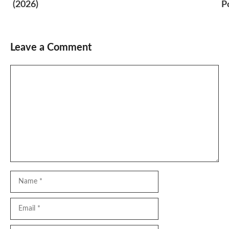
(2026)
P
Leave a Comment
Comment
Name
Email