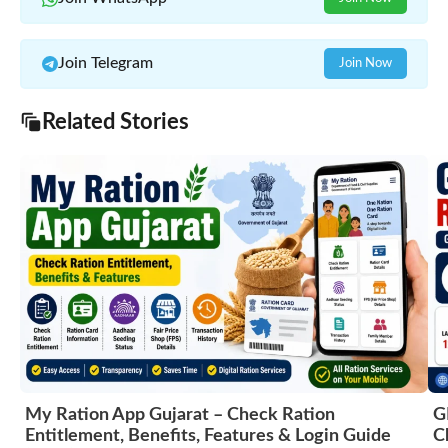
Join Telegram
Join Now
Related Stories
My Ration App Gujarat – Check Ration
G
Entitlement, Benefits, Features & Login Guide
C