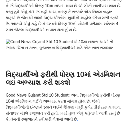
કે જે વિદ્યાર્થીઓ ધોરણ 10માં નાપાસ થાય છે એ લોકો નાસીપાસ થાય છે.
પરંતુ હવે એવું કંઈ જ નહીં થાય, કારણ કે સરકારે એક નિયમ બહાર
પાડ્યો છે જેનાથી લાખો વિદ્યાર્થીઓમાં ખુશીનો માહોલ જોવા મળી રહ્યો
છે. આંકડો એવું કહે છે કે દર વર્ષે ધોરણ 10ની બોર્ડની પરીક્ષામાં સરેરાશ 4
લાખ જેટલા વિદ્યાર્થીઓ નાપાસ થતા હોય છે.
વિદ્યાર્થીઓ ફરીથી ધોરણ 10માં એડમિશન
લઇ અભ્યાશ કરી શકશે
Good News Gujarat Std 10 Student: એવા વિદ્યાર્થીઓ ફરીથી ધોરણ
10માં એડમિશન લઈને અભ્યાસ કરવા માંગતા હોય છે. જેથી
વિદ્યાર્થીઓની ઈચ્છાને ધ્યાને લઈને શિક્ષણ મંત્રી કુબેર ડીંડોરસમક્ષ શાળા
સંચાલક મંડળે રજૂઆત કરી હતી. ત્યારે હાલ એવું કહેવામાં આવી રહ્યું છે
કે, તેમની રજૂઆતને સ્વીકારી લેવામાં આવી છે
.