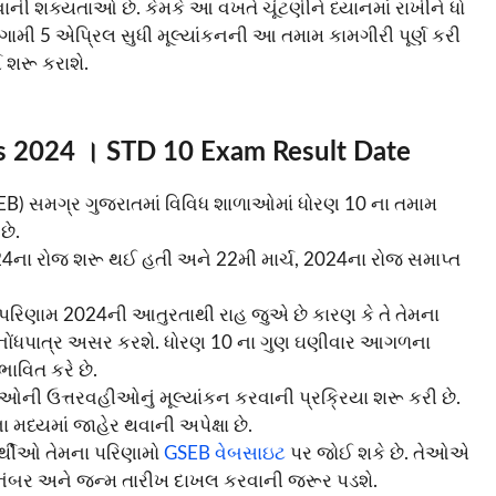
 થવાની શક્યતાઓ છે. કેમકે આ વખતે ચૂંટણીને ધ્યાનમાં રાખીને ધો
ામી 5 એપ્રિલ સુધી મૂલ્યાંકનની આ તમામ કામગીરી પૂર્ણ કરી
ય શરૂ કરાશે.
ts 2024 । STD 10 Exam Result Date
GSEB) સમગ્ર ગુજરાતમાં વિવિધ શાળાઓમાં ધોરણ 10 ના તમામ
છે.
024ના રોજ શરૂ થઈ હતી અને 22મી માર્ચ, 2024ના રોજ સમાપ્ત
પરિણામ 2024ની આતુરતાથી રાહ જુએ છે કારણ કે તે તેમના
 પર નોંધપાત્ર અસર કરશે. ધોરણ 10 ના ગુણ ઘણીવાર આગળના
ાવિત કરે છે.
ર્થીઓની ઉત્તરવહીઓનું મૂલ્યાંકન કરવાની પ્રક્રિયા શરૂ કરી છે.
મધ્યમાં જાહેર થવાની અપેક્ષા છે.
ર્થીઓ તેમના પરિણામો
GSEB વેબસાઇટ
પર જોઈ શકે છે. તેઓએ
લ નંબર અને જન્મ તારીખ દાખલ કરવાની જરૂર પડશે.