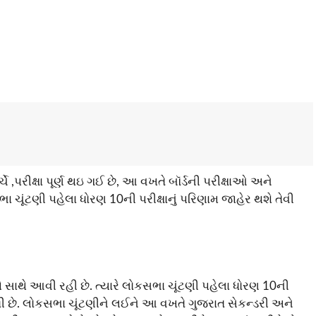
ચે ,પરીક્ષા પૂર્ણ થઇ ગઈ છે, આ વખતે બૉર્ડની પરીક્ષાઓ અને
ા ચૂંટણી પહેલા ધોરણ 10ની પરીક્ષાનું પરિણામ જાહેર થશે તેવી
 સાથે આવી રહી છે. ત્યારે લોકસભા ચૂંટણી પહેલા ધોરણ 10ની
તી મળી છે. લોકસભા ચૂંટણીને લઈને આ વખતે ગુજરાત સેકન્ડરી અને