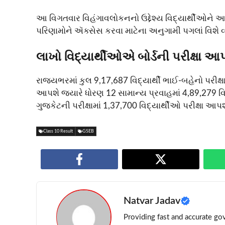
આ વિગતવાર વિહંગાવલોકનનો ઉદ્દેશ્ય વિદ્યાર્થીઓને 
પરિણામોને ઍક્સેસ કરવા માટેના અનુગામી પગલાં વિશે વ
લાખો વિદ્યાર્થીઓએ બોર્ડની પરીક્ષા આ
રાજ્યભરમાં કુલ 9,17,687 વિદ્યાર્થી ભાઈ-બહેનો પરીક્ષા
આપશે જ્યારે ધોરણ 12 સામાન્ય પ્રવાહમાં 4,89,279 વિ
ગુજકેટની પરીક્ષામાં 1,37,700 વિદ્યાર્થીઓ પરીક્ષા આપશ
Class 10 Result
GSEB
Natvar Jadav
Providing fast and accurate gov