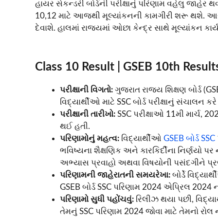
હાયર સેકન્ડરી બોર્ડની પરીક્ષાનું પરિણામ વહેલુ જાહેર
10,12 માટે આજથી મૂલ્યાંકનની કામગીરી શરૂ થશે. આગ
દેવાશે. હાલમાં રાજ્યમાં ઓછા કેન્દ્ર સાથે મૂલ્યાંકન કાર્
Class 10 Result | GSEB 10th Resul
પરીક્ષાની વિગતો:
ગુજરાત રાજ્ય શિક્ષણ બોર્ડ (
વિદ્યાર્થીઓ માટે SSC બોર્ડ પરીક્ષાનું સંચાલન કરે 
પરીક્ષાની તારીખો:
SSC પરીક્ષાઓ 11મી માર્ચ, 2
થઈ હતી.
પરિણામોનું મહત્વ:
વિદ્યાર્થીઓ
GSEB બોર્ડ SSC
ભવિષ્યના શૈક્ષણિક અને કારકિર્દીના નિર્ણયો
અભ્યાસ પ્રવાહો અથવા વિષયોની પસંદગીને પ્રભ
પરિણામની જાહેરાતની સમયરેખા:
બોર્ડે વિદ્યા
GSEB બોર્ડ SSC પરિણામ 2024 એપ્રિલ 2024 ના 
પરિણામો સુધી પહોંચવું:
રિલીઝ થયા પછી, વિદ્યા
તેમનું SSC પરિણામ 2024 જોવા માટે તેમનો રો