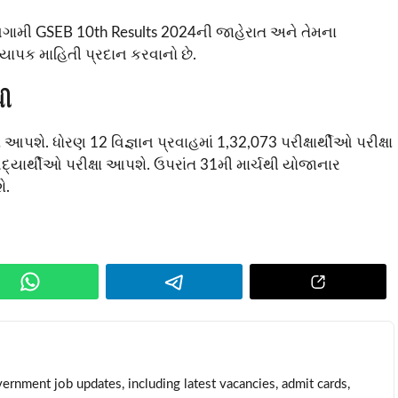
આગામી GSEB 10th Results 2024ની જાહેરાત અને તેમના
્યાપક માહિતી પ્રદાન કરવાનો છે.
પી
 આપશે. ધોરણ 12 વિજ્ઞાન પ્રવાહમાં 1,32,073 પરીક્ષાર્થીઓ પરીક્ષા
દ્યાર્થીઓ પરીક્ષા આપશે. ઉપરાંત 31મી માર્ચથી યોજાનાર
ે.
ernment job updates, including latest vacancies, admit cards,