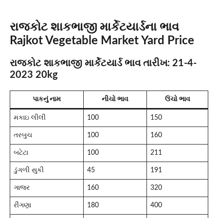
રાજકોટ શાકભાજી માર્કેટયાર્ડના ભાવ
Rajkot Vegetable Market Yard Price
રાજકોટ શાકભાજી માર્કેટયાર્ડ ભાવ તારીખ: 21-4-
2023 20kg
પાકનું નામ
નીચો ભાવ
ઉંચો ભાવ
મકાઇ લીલી
100
150
તરબુચ
100
160
બટેટા
100
211
ડુંગળી સુકી
45
191
ગાજર
160
320
રીંગણા
180
400