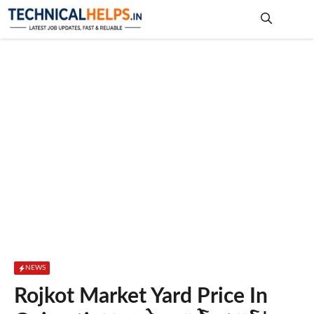
Skip
to
content
Me
NEWS
Rojkot Market Yard Price In