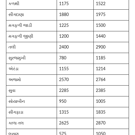
કળથી
1175
1522
સીંગદાણા
1880
1975
મગફળી જાડી
1225
1500
મગફળી જીણી
1200
1440
તલી
2400
2900
સુરજમુખી
780
1185
એરંડા
1155
1214
અજમો
2570
2764
સુવા
2285
2385
સોયાબીન
950
1005
સીંગફાડા
1315
1835
કાળા તલ
2625
2870
લસણ
575
1050