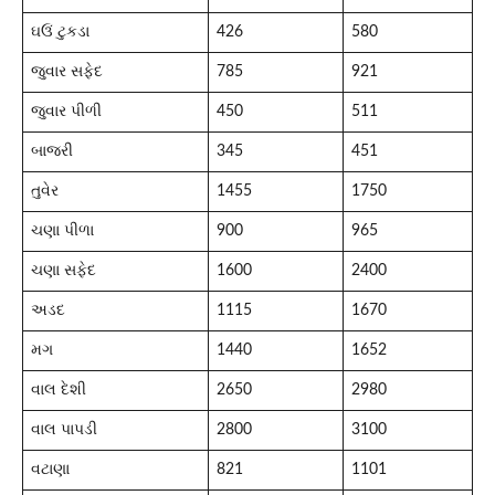
ઘઉં ટુકડા
426
580
જુવાર સફેદ
785
921
જુવાર પીળી
450
511
બાજરી
345
451
તુવેર
1455
1750
ચણા પીળા
900
965
ચણા સફેદ
1600
2400
અડદ
1115
1670
મગ
1440
1652
વાલ દેશી
2650
2980
વાલ પાપડી
2800
3100
વટાણા
821
1101