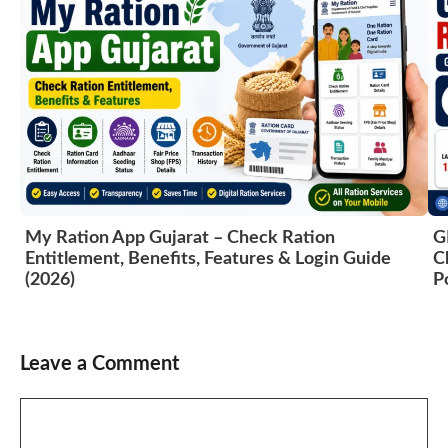
My Ration App Gujarat – Check Ration
G
Entitlement, Benefits, Features & Login Guide
C
(2026)
P
Leave a Comment
Comment