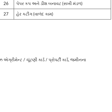
26
પેપર કપ અને ડીશ બનાવટ (સખી મંડળ)
27
હેર કટીંગ (વાળંદ કામ)
્રીમેન્ટ / ચૂંટણી કાર્ડ / પ્રોપર્ટી કાર્ડ, જમીનના