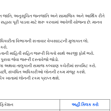
િત જાતિ, અનુસૂચિત જનજાતિ અને સામાજિક અને આર્થિક રીતે
 સહાય પૂરી પાડવા માટે શરૂ કરવામાં આવેલી યોજના છે. માનવ
ારીતા વિભાગની સત્તાવાર વેબસાઇટની મુલાકાત લો.
કરો.
ાતાની માહિતી સહિત જરૂરી વિગતો સાથે અરજી ફોર્મ ભરો.
ાવા જેવા જરૂરી દસ્તાવેજો જોડો.
લા અથવા તાલુકાની સમાજ કલ્યાણ કચેરીમાં સબમિટ કરો.
પછી, સંબંધિત અધિકારીઓ લોનની રકમ મંજૂર કરશે.
ક ખાતામાં લોનની રકમ પ્રાપ્ત થશે.
િફિકેશન
અહીં ક્લિક કરો