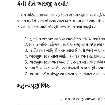
કેવી રીતે અરજી કરવી?
માનવ ગરિમા યોજના એ ગુજરાત સરકાર દ્વારા અનુસૂચ
પછાત વર્ગોને પોતાનો વ્યવસાય શરૂ કરવા માટે નાણાકીય
ગરિમા યોજના માટે નોંધણી કરવાનાં પગલાં અહીં છે
:
ગુજરાત સરકાર અથવા સામાજિક ન્યાય અને અધિક
માનવ ગરિમા યોજના માટે અરજી ફોર્મ ડાઉનલોડ 
વ્યક્તિગત માહિતી, વ્યવસાય વિગતો અને બેંક ખ
અરજીપત્રક સાથે જાતિ, આવક અને રહેઠાણના પુર
અરજીપત્રક અને જરૂરી દસ્તાવેજો તમારા જિલ્
તમારી અરજી અને દસ્તાવેજોની ચકાસણી કર્યા 
એકવાર લોન મંજૂર થઈ ગયા પછી, તમને તમારા બેં
મહત્વપૂર્ણ લિંક
માનવ કલ્યાણ યોજના નોટ