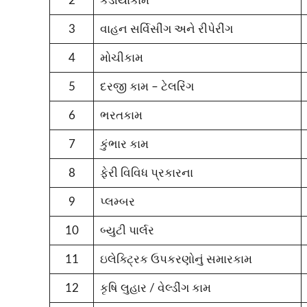
2
કડીયાકામ
3
વાહન સર્વિસીંગ અને રીપેરીંગ
4
મોચીકામ
5
દરજી કામ – ટેલરિંગ
6
ભરતકામ
7
કુંભાર કામ
8
ફેરી વિવિધ પ્રકારના
9
પ્લમ્બર
10
બ્યુટી પાર્લર
11
ઇલેક્ટ્રિક ઉપકરણોનું સમારકામ
12
કૃષિ લુહાર / વેલ્ડીંગ કામ