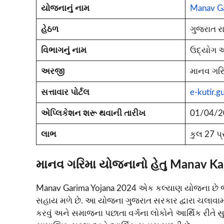
યોજનાનું નામ
Manav Ga
હેઠળ
ગુજરાત ર
વિભાગનું નામ
ઉદ્યોગ અ
અરજી
માનવ ગર
સત્તાવાર પોર્ટલ
e-kutir.gu
એપ્લિકેશન શરૂ થવાની તારીખ
01/04/2
લાભ
કુલ 27 પ્
માનવ ગરિમા યોજનાનો હેતુ Manav Ka
Manav Garima Yojana 2024 એક કલ્યાણ યોજના છે જ
સહાય મળે છે. આ યોજના ગુજરાત સરકાર દ્વારા ચલાવામ
કરવું અને સમાજના પછાતા વર્ગના લોકોને આર્થિક રીતે 