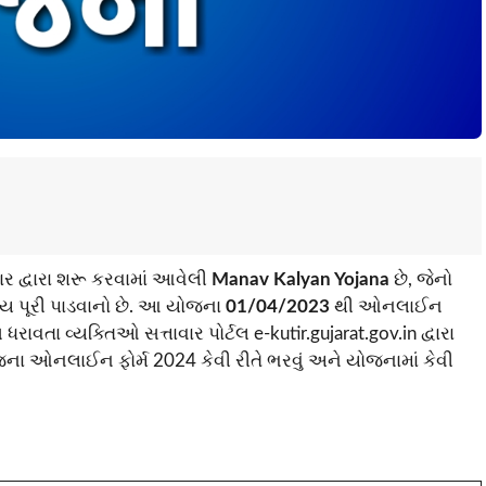
 દ્વારા શરૂ કરવામાં આવેલી
Manav Kalyan Yojana
છે, જેનો
હાય પૂરી પાડવાનો છે. આ યોજના
01/04/2023
થી ઓનલાઈન
ાવતા વ્યક્તિઓ સત્તાવાર પોર્ટલ e-kutir.gujarat.gov.in દ્વારા
ના ઓનલાઈન ફોર્મ 2024 કેવી રીતે ભરવું અને યોજનામાં કેવી