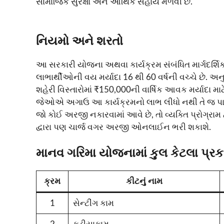
સામાજિક સુરક્ષા અને આર્થિક સહાય મળવી છે.
નિયમો અને શરતો
આ સરકારી યોજના અથવા કાર્યક્રમ સંબંધિત માર્ગદર્શિક
લાભાર્થીઓની વય મર્યાદા 16 થી 60 વર્ષની વચ્ચે છે. 
શહેરી વિસ્તારોમાં ₹150,000ની વાર્ષિક આવક મર્યાદા 
જેઓએ અગાઉ આ કાર્યક્રમનો લાભ લીધો નથી તે જ પાત્
જો કોઈ અરજી નકારવામાં આવે છે, તો વ્યક્તિ પ્રોગ્રા
દ્વારા પણ ચાર્જ વગર અરજી ઓનલાઈન ભરી શકાશે.
માનવ ગરિમા યોજનામાં કુલ કેટલા પ્રક
ક્રમ
કીટનું નામ
1
સેન્ટીંગ કામ