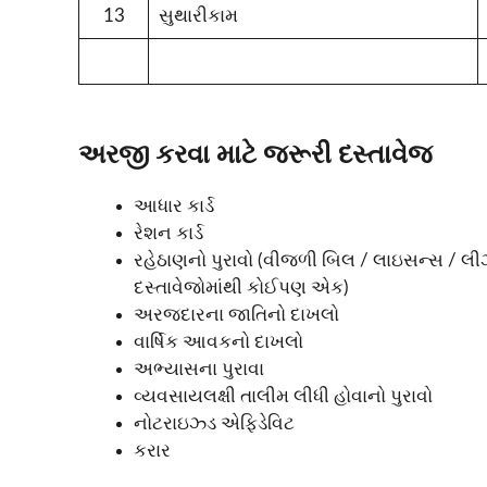
13
સુથારીકામ
અરજી કરવા માટે જરૂરી દસ્તાવેજ
આધાર કાર્ડ
રેશન કાર્ડ
રહેઠાણનો પુરાવો (વીજળી બિલ / લાઇસન્સ / લીઝ એગ
દસ્તાવેજોમાંથી કોઈપણ એક)
અરજદારના જાતિનો દાખલો
વાર્ષિક આવકનો દાખલો
અભ્યાસના પુરાવા
વ્યવસાયલક્ષી તાલીમ લીધી હોવાનો પુરાવો
નોટરાઇઝ્ડ એફિડેવિટ
કરાર