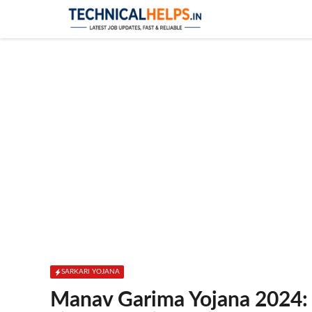
Skip
to
content
SARKARI YOJANA
Manav Garima Yojana 2024