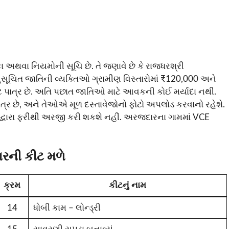
ા અથવા નિયમોની સૂચિ છે. તે જણાવે છે કે રાજધરશ્રી
અનુસૂચિત જાતિની વ્યક્તિઓ ગ્રામીણ વિસ્તારોમાં ₹120,000 અને
માટે પાત્ર છે. અતિ પછાત જાતિઓ માટે આવકની કોઈ મર્યાદા નથી.
ર છે, અને તેઓએ મૂળ દસ્તાવેજોનો ફોટો અપલોડ કરવાનો રહેશે.
મ દ્વારા ફરીથી અરજી કરી શકશે નહીં. અરજદારના ગામમાં VCE
ારની કીટ મળે
ક્રમ
કીટનું નામ
14
ધોબી કામ – લોન્ડ્રી