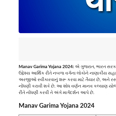
Manav Garima Yojana 2024:
એ ગુજરાત, ભારત સરકાર
ઉદ્દેશ્ય આર્થિક રીતે નબળા વર્ગના લોકોને નાણાકીય સ
અરજીઓ સ્વીકારવાનું શરૂ કરવા માટે તૈયાર છે, અને રસ ધર
નોંધણી કરાવી શકે છે. આ શોધ વર્ણન માનવ કલ્યાણ યોજ
રીતે નોંધણી કરવી તે અંગે માર્ગદર્શન આપે છે.
Manav Garima Yojana 2024