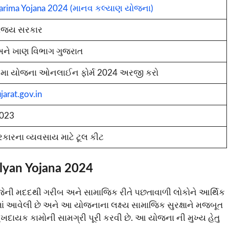
rima Yojana 2024 (માનવ કલ્યાણ યોજના)
ાજ્ય સરકાર
ને ખાણ વિભાગ ગુજરાત
િમા યોજના ઓનલાઈન ફોર્મ 2024 અરજી કરો
jarat.gov.in
023
રકારના વ્યવસાય માટે ટૂલ કીટ
lyan Yojana 2024
ેની મદદથી ગરીબ અને સામાજિક રીતે પછતાવાળી લોકોને આર્થિક
ાં આવેલી છે અને આ યોજનાના લક્ષ્ય સામાજિક સુરક્ષાને મજબૂત
સુખદાયક કામોની સામગ્રી પૂરી કરવી છે. આ યોજના ની મુખ્ય હેતુ