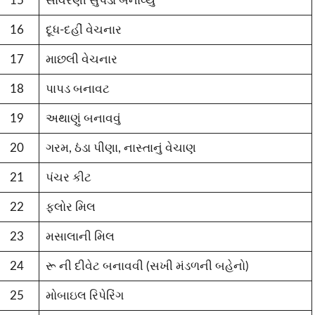
15
સાવરણી સુપડા બનાવ્યું
16
દૂધ-દહીં વેચનાર
17
માછલી વેચનાર
18
પાપડ બનાવટ
19
અથાણું બનાવવું
20
ગરમ, ઠંડા પીણા, નાસ્તાનું વેચાણ
21
પંચર કીટ
22
ફ્લોર મિલ
23
મસાલાની મિલ
24
રૂ ની દીવેટ બનાવવી (સખી મંડળની બહેનો)
25
મોબાઇલ રિપેરિંગ