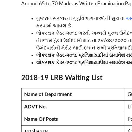
Around 65 to 70 Marks as Written Examination Pap
ગુજરાત સરકારના ગૃહવિભાગનાઓની સુચના
અન
કરવામાં આવેલ છે.
લોકરક્ષક કેડર-૨૦૧૮ ભરતી અન્વયે પુરૂષ ઉમે
તેમજ મહિલા ઉમેદવારો માટે તા.૨૪/૦૪/૨૦૨૦ 
ઉમેદવારોની મેરીટ યાદી ધ્યાને રાખી પ્રતિક્ષાયાદ
લોકરક્ષક કેડર-૨૦૧૮ પ્રતિક્ષાયાદીમાં સમાવેશ થ
લોકરક્ષક કેડર-૨૦૧૮ પ્રતિક્ષાયાદીમાં સમાવેશ 
2018-19 LRB Waiting List
Name of Department
G
ADVT No.
L
Name Of Posts
Po
Total Posts
6