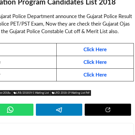
ation Program Candidates List 2018
ujarat Police Department announce the Gujarat Police Result
olice PET/PST Exam, Now they are check their Gujarat Ojas
the Gujarat Police Constable Cut off & Merit List also.
Click Here
e
Click Here
w
Click Here
ist 2018u
LRB/201819/1 Waiting List
LRD 2018-19 Waiting List Pdf