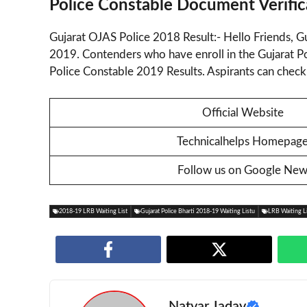
Police Constable Document Verific
Gujarat OJAS Police 2018 Result:- Hello Friends, G
2019. Contenders who have enroll in the Gujarat P
Police Constable 2019 Results. Aspirants can check 
Official Website
Technicalhelps Homepag
Follow us on Google Ne
2018-19 LRB Waiting List
Gujarat Police Bharti 2018-19 Waiting Listu
LRB Waiting L
Natvar Jadav