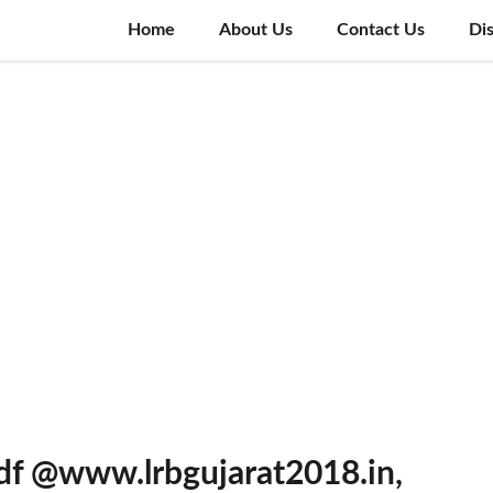
Home
About Us
Contact Us
Di
df @www.lrbgujarat2018.in,