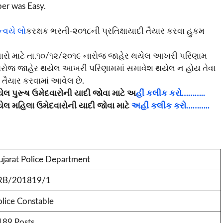
er was Easy.
્વયે લો
કરક્ષક ભરતી-૨૦૧૮ની પ્રતિક્ષાયાદી તૈયાર કરવા હુકમ
દવારો માટે તા.૧૦/૧૨/૨૦૧૯ નારોજ જાહેર થયેલ આખરી પરિણામ
નારોજ જાહેર થયેલ આખરી પરિણામમાં સમાવેશ થયેલ ન હોય તેવા
ી તૈયાર કરવામાં આવેલ છે.
યેલ પુરૂષ ઉમેદવારોની યાદી જોવા માટે અ
હીં કલીક કરો………..
થયેલ મહિલા ઉમેદવારોની યાદી જોવા માટે
અહીં કલીક કરો………..
ujarat Police Department
RB/201819/1
lice Constable
189 Posts