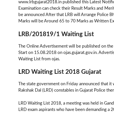
www.lrbgujarat2018.in published this Latest Notif
Examination can check their Result Marks and Meri
be announced After that LRB will Arrange Police Bh
Marks will be Around 65 to 70 Marks as Written E
LRB/201819/1 Waiting List
The Online Advertisement will be published on the
Start on 15.08.2018 on ojas.gujarat.gov.in. Adv
Waiting List from ojas.
LRD Waiting List 2018 Gujarat
The state government on Friday announced that it wi
Rakshak Dal (LRD) constables in Gujarat Police the
LRD Waiting List 2018, a meeting was held in Gan
LRD exam aspirants who have been demanding a 20 p