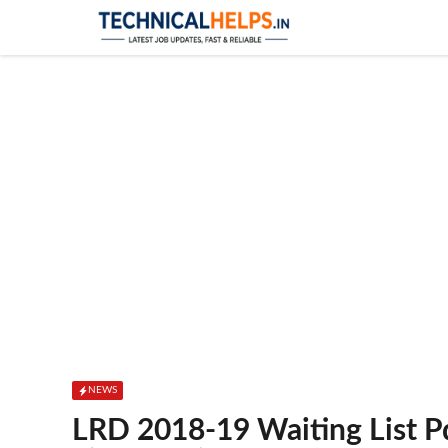
Skip
to
content
NEWS
LRD 2018-19 Waiting List P