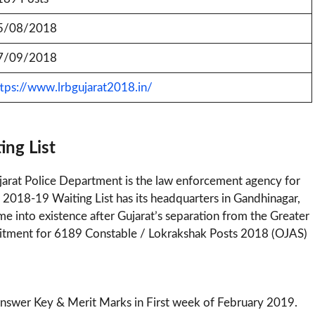
5/08/2018
7/09/2018
tps://www.lrbgujarat2018.in/
ing List
ujarat Police Department is the law enforcement agency for
RD 2018-19 Waiting List has its headquarters in Gandhinagar,
me into existence after Gujarat’s separation from the Greater
itment for 6189 Constable / Lokrakshak Posts 2018 (OJAS)
Answer Key & Merit Marks in First week of February 2019.