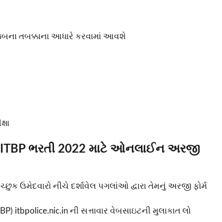
જબના તબક્કાના આધારે કરવામાં આવશે
્ષા
nt ITBP ભરતી 2022 માટે ઓનલાઈન અરજી
ક ઉમેદવારો નીચે દર્શાવેલ પગલાંઓ દ્વારા તેમનું અરજી ફોર્મ
TBP) itbpolice.nic.in ની સત્તાવાર વેબસાઇટની મુલાકાત લો