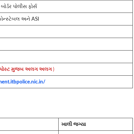
બોર્ડર પોલીસ ફોર્સ
 કોન્સ્ટેબલ અને ASI
પોસ્ટ મુજબ અલગ અલગ
)
ment.itbpolice.nic.in/
ખાલી જગ્યા