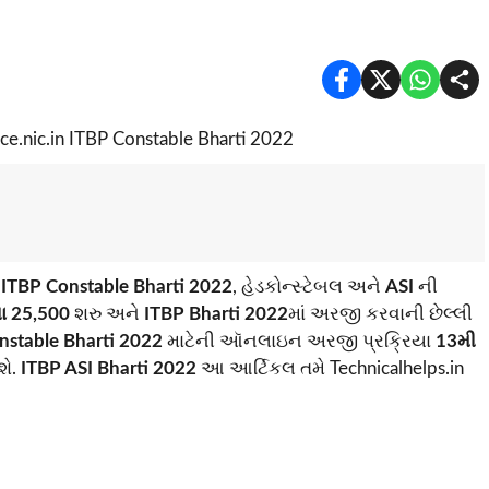
ી
ITBP Constable Bharti 2022
, હેડકોન્સ્ટેબલ અને
ASI
ની
યા 25,500
શરુ અને
ITBP Bharti 2022
માં અરજી કરવાની છેલ્લી
stable Bharti 2022
માટેની ઑનલાઇન અરજી પ્રક્રિયા
13મી
શે.
ITBP ASI Bharti 2022
આ આર્ટિકલ તમે Technicalhelps.in