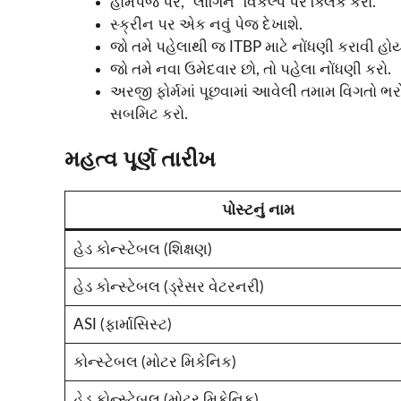
હોમપેજ પર, “લોગિન” વિકલ્પ પર ક્લિક કરો.
સ્ક્રીન પર એક નવું પેજ દેખાશે.
જો તમે પહેલાથી જ ITBP માટે નોંધણી કરાવી હો
જો તમે નવા ઉમેદવાર છો, તો પહેલા નોંધણી કરો.
અરજી ફોર્મમાં પૂછવામાં આવેલી તમામ વિગતો ભર
સબમિટ કરો.
મહત્વ પૂર્ણ તારીખ
પોસ્ટનું નામ
હેડ કોન્સ્ટેબલ (શિક્ષણ)
હેડ કોન્સ્ટેબલ (ડ્રેસર વેટરનરી)
ASI (ફાર્માસિસ્ટ)
કોન્સ્ટેબલ (મોટર મિકેનિક)
હેડ કોન્સ્ટેબલ (મોટર મિકેનિક)