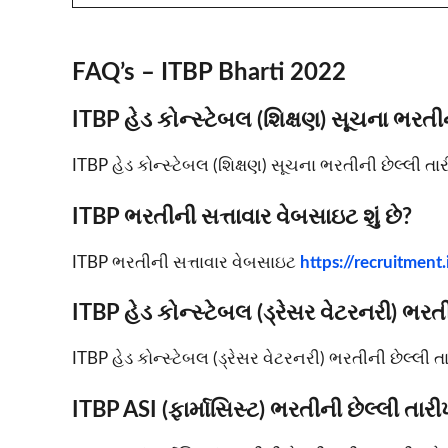
FAQ’s – ITBP Bharti 2022
ITBP હેડ કોન્સ્ટેબલ (શિક્ષણ) સૂચના ભરતી
ITBP હેડ કોન્સ્ટેબલ (શિક્ષણ) સૂચના ભરતીની છેલ્લી ત
ITBP ભરતીની સત્તાવાર વેબસાઇટ શું છે?
ITBP ભરતીની સત્તાવાર વેબસાઇટ
https://recruitment.
ITBP હેડ કોન્સ્ટેબલ (ડ્રેસર વેટરનરી) ભરત
ITBP હેડ કોન્સ્ટેબલ (ડ્રેસર વેટરનરી) ભરતીની છેલ્લી 
ITBP ASI (ફાર્માસિસ્ટ) ભરતીની છેલ્લી તાર