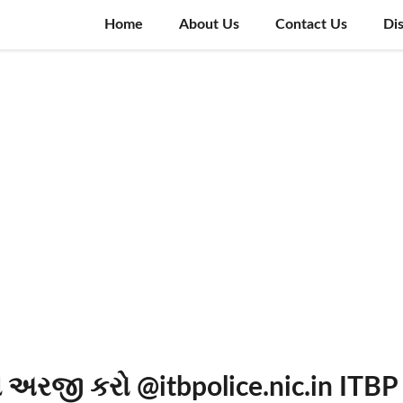
Home
About Us
Contact Us
Di
અરજી કરો @itbpolice.nic.in ITBP