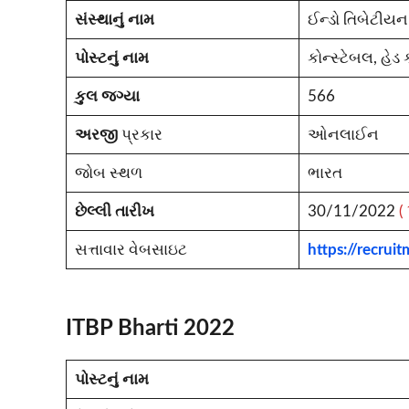
સંસ્થાનું નામ
ઈન્ડો તિબેટીયન 
પોસ્ટનું નામ
કોન્સ્ટેબલ, હેડ
કુલ જગ્યા
566
અરજી
પ્રકાર
ઓનલાઈન
જોબ સ્થળ
ભારત
છેલ્લી તારીખ
30/11/2022
(
સત્તાવાર વેબસાઇટ
https://recruit
ITBP Bharti 2022
પોસ્ટનું નામ