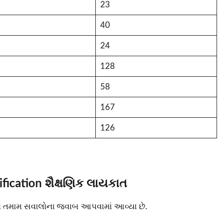
23
40
24
128
58
167
126
fication શૈક્ષણિક લાયકાત
તમાં તમામ સવાલોના જવાબ આપવામાં આવ્યા છે.