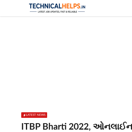
Skip
to
content
LATEST NEWS
ITBP Bharti 2022, ઓનલાઈન 