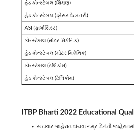
હેડ કોન્સ્ટેબલ (શિક્ષણ)
હેડ કોન્સ્ટેબલ (ડ્રેસર વેટરનરી)
ASI (ફાર્માસિસ્ટ)
કોન્સ્ટેબલ (મોટર મિકેનિક)
હેડ કોન્સ્ટેબલ (મોટર મિકેનિક)
કોન્સ્ટેબલ (ટેલિકોમ)
હેડ કોન્સ્ટેબલ (ટેલિકોમ)
ITBP Bharti 2022 Educational Quali
સત્તાવાર જાહેરાત વાંચવા નમ્ર વિનંતી જાહેરા