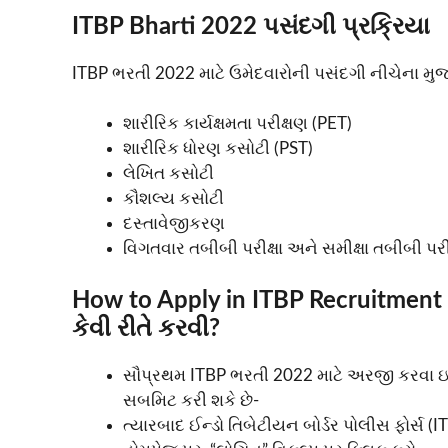
ITBP Bharti 2022 પસંદગી પ્રક્રિયા
ITBP ભરતી 2022 માટે ઉમેદવારોની પસંદગી નીચેના મુ
શારીરિક કાર્યક્ષમતા પરીક્ષણ (PET)
શારીરિક ધોરણ કસોટી (PST)
લેખિત કસોટી
કૌશલ્ય કસોટી
દસ્તાવેજીકરણ
વિગતવાર તબીબી પરીક્ષા અને સમીક્ષા તબીબી પરીક
How to Apply in ITBP Recruitme
કેવી રીતે કરવી?
સૌપ્રથમ ITBP ભરતી 2022 માટે અરજી કરવા ઇચ્છુ
સબમિટ કરી શકે છે-
ત્યારબાદ ઈન્ડો તિબેટીયન બોર્ડર પોલીસ ફોર્સ (I