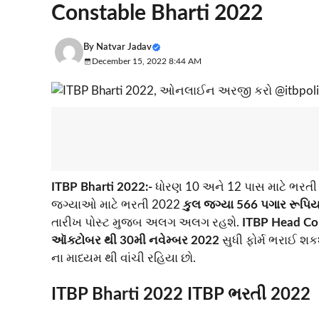
Constable Bharti 2022
By
Natvar Jadav
December 15, 2022 8:44 AM
ITBP Bharti 2022:-
ધોરણ 10 અને 12 પાસ માટે ભરત
જગ્યાઓ માટે ભરતી 2022
કુલ જગ્યા 566 પગાર રૂપિ
તારીખ પોસ્ટ મુજબ અલગ અલગ રહશે.
ITBP Head Con
ઑક્ટોબર થી
30મી નવેમ્બર 2022
સુધી ફોર્મ ભરાઈ શક
ના માધ્યમ થી વાંચી રહિયા છો.
ITBP Bharti 2022 ITBP ભરતી 2022