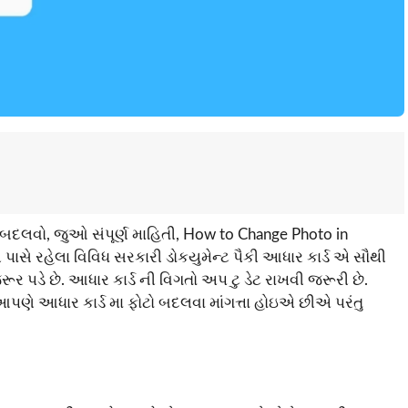
ીતે બદલવો, જુઓ સંપૂર્ણ માહિતી, How to Change Photo in
સે રહેલા વિવિધ સરકારી ડોકયુમેન્ટ પૈકી આધાર કાર્ડ એ સૌથી
ૂર પડે છે. આધાર કાર્ડ ની વિગતો અપ ટુ ડેટ રાખવી જરૂરી છે.
 આપણે આધાર કાર્ડ મા ફોટો બદલવા માંગત્તા હોઇએ છીએ પરંતુ