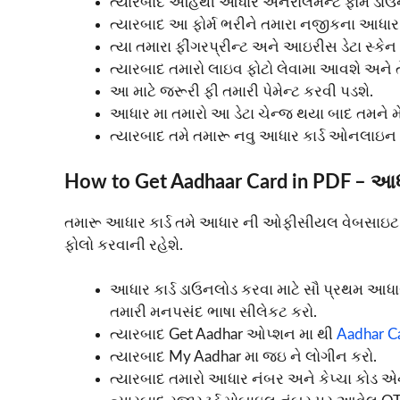
ત્યારબાદ અહિંથી આધાર એનરોલમેન્ટ ફોર્મ ડાઉ
ત્યારબાદ આ ફોર્મ ભરીને તમારા નજીકના આધાર 
ત્યા તમારા ફીંગરપ્રીન્ટ અને આઇરીસ ડેટા સ્ક
ત્યારબાદ તમારો લાઇવ ફોટો લેવામા આવશે અને 
આ માટે જરૂરી ફી તમારી પેમેન્ટ કરવી પડશે.
આધાર મા તમારો આ ડેટા ચેન્જ થયા બાદ તમને
ત્યારબાદ તમે તમારૂ નવુ આધાર કાર્ડ ઓનલાઇન
How to Get Aadhaar Card in PDF – આધાર 
તમારૂ આધાર કાર્ડ તમે આધાર ની ઓફીસીયલ વેબસાઇટ
ફોલો કરવાની રહેશે.
આધાર કાર્ડ ડાઉનલોડ કરવા માટે સૌ પ્રથમ આધ
તમારી મનપસંદ ભાષા સીલેકટ કરો.
ત્યારબાદ Get Aadhar ઓપ્શન મા થી
Aadhar C
ત્યારબાદ My Aadhar મા જઇ ને લોગીન કરો.
ત્યારબાદ તમારો આધાર નંબર અને કેપ્ચા કોડ એન