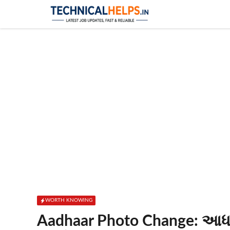
Skip
to
content
WORTH KNOWING
Aadhaar Photo Change: આધાર ક