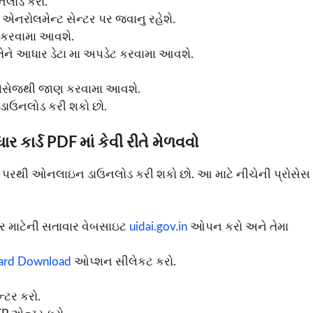
નલોડ કરો.
એનરોલમેન્ટ સેન્ટર પર જવાનુ રહેશે.
ેન કરવામા આવશે.
તેને આધાર ડેટા મા અપડેટ કરવામા આવશે.
 મેસેજથી જાણ કરવામા આવશે.
 ડાઉનલોડ કરી શકો છો.
કાર્ડ PDF માં કેવી રીતે મેળવવો
 પરથી ઓનલાઇન ડાઉનલોડ કરી શકો છો. આ માટે નીચેની પ્રોસેસ
ાર માટેની સતાવાર વેબસાઇટ
uidai.gov.in
ઓપન કરો અને તેમા
ard Download
ઓપ્શન સીલેકટ કરો.
્ટર કરો.