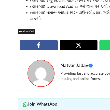
ત્યારબાદ રજીસ્ટર્ડ મોબાઇલ નંબર પર આવેલ OT
ત્યારબાદ Download Aadhar ઓપ્શન પર કલીક
ત્યારબાદ તમારૂ આધાર PDF ડાઉનલોડ થઇ જશે.
શકસો.
Aadhaar Card
Natvar Jadav
Providing fast and accurate gov
results, and online forms.
Join WhatsApp