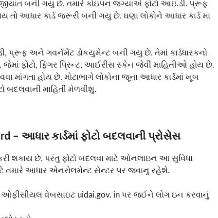
જીયાત બની ગયુ છે. તમારે કોઇપન જગ્યાએ ફોટો આઇ.ડી. પ્રૂફ
 તો આધાર કાર્ડ જરૂરી બની ગયુ છે. ઘણા લોકોને આધાર કાર્ડ મા
્રૂફ અને ગવર્નમેંટ ડોકયુમેન્ટ બની ગયુ છે. તેમાં કાર્ડધારકનો
ે. જેમાં ફોટો, ફિંગર પ્રિન્ટ, આઈરીસ સ્કેન જેવી માહિતીઓ હોય છે.
વવા માંગતા હોય છે. મોટાભાગે લોકોના જૂના આધાર કાર્ડમાં ખૂબ
ટો બદલવાની માહિતી મેળવીશુ.
d – આધાર કાર્ડમાં ફોટો બદલવાની પ્રોસેસ
કરી શકાય છે. પરંતુ ફોટો બદલવા માટે ઓનલાઇન આ સુવિધા
ટે તમારે આધાર એનરોલમેન્ટ સેન્ટર પર જવાનુ રહેશે.
ની ઓફીસીયલ વેબસાઇટ uidai.gov. in પર જઈને લોગ ઇન કરવાનું