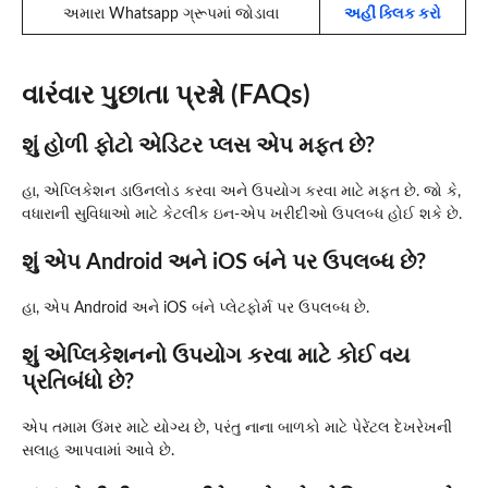
અમારા Whatsapp ગ્રૂપમાં જોડાવા
અહીં ક્લિક કરો
વારંવાર પુછાતા પ્રશ્નો (FAQs)
શું હોળી ફોટો એડિટર પ્લસ એપ મફત છે?
હા, એપ્લિકેશન ડાઉનલોડ કરવા અને ઉપયોગ કરવા માટે મફત છે. જો કે,
વધારાની સુવિધાઓ માટે કેટલીક ઇન-એપ ખરીદીઓ ઉપલબ્ધ હોઈ શકે છે.
શું એપ Android અને iOS બંને પર ઉપલબ્ધ છે?
હા, એપ Android અને iOS બંને પ્લેટફોર્મ પર ઉપલબ્ધ છે.
શું એપ્લિકેશનનો ઉપયોગ કરવા માટે કોઈ વય
પ્રતિબંધો છે?
એપ તમામ ઉંમર માટે યોગ્ય છે, પરંતુ નાના બાળકો માટે પેરેંટલ દેખરેખની
સલાહ આપવામાં આવે છે.