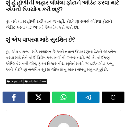
શું હું હોળીની બહાર લીધેલા ફોટાને એડિટ કરવા માટે
એપનો ઉપયોગ કરી શકું?
હા, તમે માત્ર હોળી દરમિયાન જ નહીં, કોઈપણ સમયે લીધેલા ફોટાને
એડિટ કરવા માટે એપનો ઉપયોગ કરી શકો છો.
શું એપ વાપરવા માટે સુરક્ષિત છે?
હા, એપ વાપરવા માટે સલામત છે અને તમારા ઉપકરણના ડેટાને ઍક્સેસ
કરવા માટે તેને કોઈ વિશેષ પરવાનગીની જરૂર નથી. જો કે, કોઈપણ
એપ્લિકેશનની જેમ, ફક્ત વિશ્વસનીય સ્રોતોમાંથી જ ડાઉનલોડ કરવું
અને કોઈપણ સંભવિત સુરક્ષા જોખમોનું ધ્યાન રાખવું મહત્વપૂર્ણ છે.
Happy Holi
Holi photo frame