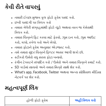
કેવી રીતે વાપરવું
તમારી ઈચ્છા મુજબ કૂલ ફોટો ફ્રેમ પસંદ કરો.
છબી પસંદગી પર ક્લિક કરો
તમારા ગેલેરી સંગ્રહમાંથી ફોટો ચૂંટો અથવા તરત જ કેમેરાથી
ક્લિક કરો.
તમારા ચિત્રને ફિટ કરવા માટે ફેરવો, ઝૂમ ઇન કરો, ઝૂમ આઉટ
કરો, કાપો, સ્કેલ કરો અને ખેંચો.
તમારા ફોટાને ફ્રેમ અનુસાર એડજસ્ટ કરો.
તમે તમારા સુંદર ચિત્રને ફિલ્ટર અસર આપી શકો છો.
સ્ટીકરો ઉમેરો વધુ સરસ ફોટા બનાવો.
રંગીન ટેક્સ્ટને સંપાદિત કરો / ઉમેરો અને તમારા ચિત્રને સ્માર્ટ કરો.
SD કાર્ડમાં સાચવો અને તમારા મિત્રો સાથે શેર કરો.
What’s app, Facebook, Twitter અથવા અન્ય સોશિયલ મીડિયા
નેટવર્ક પર શેર કરો.
મહત્વપૂર્ણ લિંક
હોળી ફોટો ફ્રેમ
અહીં ક્લિક કરો