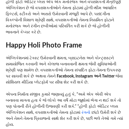
હોળી ફોટો એડિટર પ્લસ એપ એક મનોરંજક અને વપરાશકર્તા મૈત્રીપૂર્ણ
એપ્લિકેશન છે જે વપરાશકર્તાઓને તેમના ફોટામાં હોળી-થીમ આધારિત
ફિલ્ટર્સ, સ્ટીકરો અને અસરો ઉમેરવાની મંજૂરી આપે છે. પસંદગીના
વિકલ્પોની વિશાળ શ્રેણી સાથે, વપરાશકર્તાઓ તેમના નિયમિત ફોટાને
મનોરંજક અને રંગીન છબીઓમાં પરિવર્તિત કરી શકે છે જે હોળીની
ભાવનાને કેપ્ચર કરે છે.
Happy Holi Photo Frame
એપ્લિકેશનમાં ટેક્સ્ટ ઉમેરવાની ક્ષમતા, બ્રાઇટનેસ અને કોન્ટ્રાસ્ટને
સમાયોજિત કરવાની અને કોલાજ બનાવવાની ક્ષમતા જેવી સુવિધાઓની
શ્રેણી પણ શામેલ છે. વપરાશકર્તાઓ તેમના સંપાદિત ફોટા તેમના ઉપકરણ
પર સાચવી શકે છે અથવા તેમને
Facebook, Instagram અને Twitter
જેવા
સોશિયલ મીડિયા પ્લેટફોર્મ પર સીધા શેર કરી શકે છે.
એપના નિર્માતા સંજીવ કુમારે જણાવ્યું હતું કે, “અમે એક એવી એપ
બનાવવા માગતા હતા કે જે લોકો આ વર્ષે મોટા જૂથોમાં ભેગા ન થઈ શકે તો
પણ પોતાની રીતે હોળીની ઉજવણી કરી શકે.” “હોળી ફોટો એડિટર પ્લસ
એપ્લિકેશન સાથે, વપરાશકર્તાઓ તેમના ફોટામાં
રંગનો
છાંટો ઉમેરી શકે છે
અને તેમને તેમના પ્રિયજનો સાથે શેર કરી શકે છે, પછી ભલે તેઓ ગમે ત્યાં
હોય.