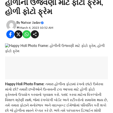
હોળીની ઉજવણી માટે ફોટો ફ્રેમ,
હોળી ફોટો ફ્રેમ
By
Natvar Jadav
March 4, 2023 10:52 AM
Happy Holi Photo Frame:
તમારા હોળીના ફોટામાં રંગનો છાંટો ઉમેરવા
માંગો છો? તમારી છબીઓને ઉત્સવની ટચ આપવા માટે હોળી ફોટો
ફ્રેમ્સનો ઉપયોગ કરવાનો પ્રયાસ કરો. પસંદ કરવા માટેના વિકલ્પોની
વિશાળ શ્રેણી સાથે, જેમાં રંગબેરંગી બોર્ડર અને સ્ટીકરોનો સમાવેશ થાય છે,
તમે તમારા ફોટાને મનોરંજક અને વાઇબ્રન્ટ ઈમેજોમાં પરિવર્તિત કરી શકો
છો જે હોળીના સારને કેપ્ચર કરે છે. ભલે તમે પરંપરાગત ડિઝાઈન શોધી