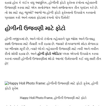
રહ્યાં હોવ કે કંઈક વધુ આધુનિક, હોળીની ફોટો ફ્રેમ્સ રંગોના તહેવારની
ઉજવણી કરવા માટે એક મનોરંજક અને સર્જનાત્મક રીત પ્રદાન કરે છે.
તો શા માટે રાહ જુઓ? આજે જ હોળી ફોટો ફ્રેમ્સનો ઉપયોગ કરવાનો
પ્રયાસ કરો અને તમારા ફોટામાં રંગનો પોપ ઉમેરો!
હોળીની ઉજવણી માટે ફોટો
હોળી નજીકમાં છે, અને લોકો રંગોના તહેવારને પૂરા જોશ અને ઉત્સાહ
સાથે ઉજવવા માટે તૈયારી કરી રહ્યા છે. જ્યારે રોગચાળાએ મોટા મેળાવડા
પર ભીનાશ મૂકી છે, ત્યારે લોકો તહેવારની ઉજવણી માટે નવી અને નવીન
રીતો શોધી રહ્યા છે. અને
હોળી ફોટો એડિટર
પ્લસ એપનો ઉપયોગ કરવા
કરતાં તમારી હોળીની ઉજવણીમાં થોડો આનંદ ઉમેરવાની કઈ વધુ સારી રીત
છે!
Happy Holi Photo Frame, હોળીની ઉજવણી માટે ફોટો