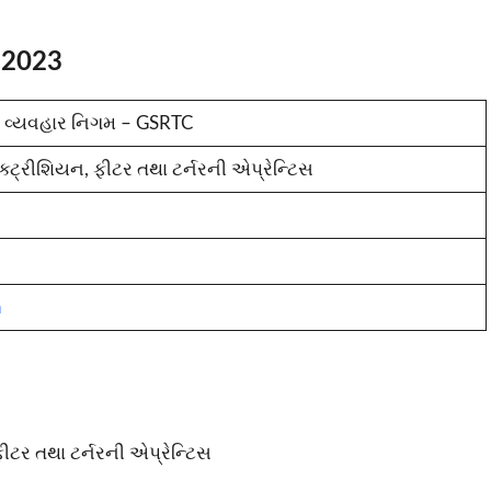
 2023
ન વ્યવહાર નિગમ – GSRTC
ટ્રીશિયન, ફીટર તથા ટર્નરની એપ્રેન્ટિસ
n
ટર તથા ટર્નરની એપ્રેન્ટિસ