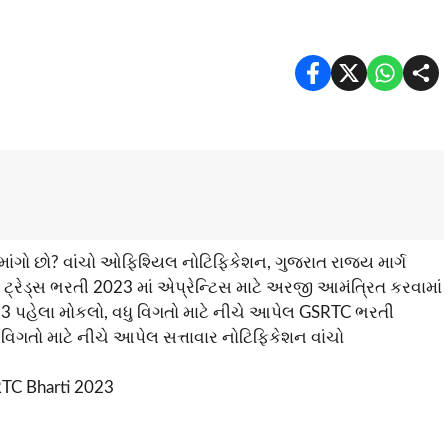
માંગો છો? વાંચો ઓફિશ્યિલ નોટિફિકેશન, ગુજરાત રાજ્ય માર્ગ
ટ્રેડ્સ ભરતી 2023 માં એપ્રેન્ટિસ માટે અરજી આમંત્રિત કરવામાં
પહેલા મોકલો, વધુ વિગતો માટે નીચે આપેલ GSRTC ભરતી
ગતો માટે નીચે આપેલ સત્તાવાર નોટિફિકેશન વાંચો