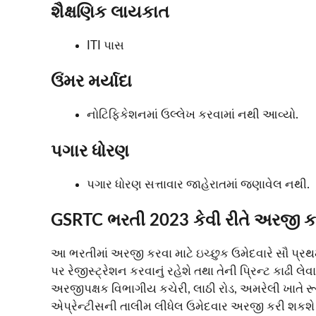
શૈક્ષણિક લાયકાત
ITI પાસ
ઉંમર મર્યાદા
નોટિફિકેશનમાં ઉલ્લેખ કરવામાં નથી આવ્યો.
પગાર ધોરણ
પગાર ધોરણ સત્તાવાર જાહેરાતમાં જણાવેલ નથી.
GSRTC ભરતી 2023 કેવી રીતે અરજી ક
આ ભરતીમાં અરજી કરવા માટે ઇચ્છુક ઉમેદવારે સૌ પ્ર
પર રેજીસ્ટ્રેશન કરવાનું રહેશે તથા તેની પ્રિન્ટ કાઢી લેવ
અરજીપક્ષક વિભાગીય કચેરી, લાઠી રોડ, અમરેલી ખાતે ર
એપ્રેન્ટીસની તાલીમ લીધેલ ઉમેદવાર અરજી કરી શકશે