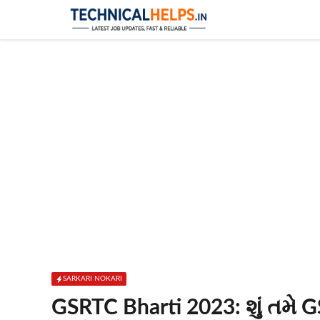
Skip
to
content
SARKARI NOKARI
GSRTC Bharti 2023: શું તમે G