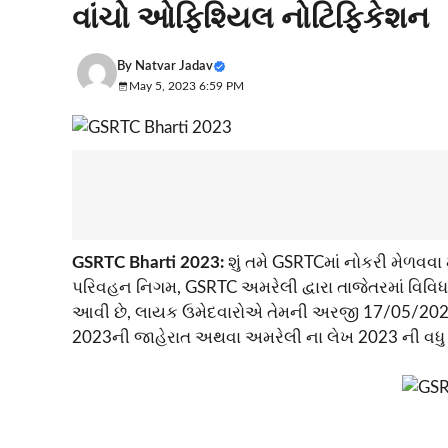
વાંચો ઓફિશ્યિલ નોટિફિકેશન
By
Natvar Jadav
May 5, 2023 6:59 PM
GSRTC Bharti 2023:
શું તમે GSRTCમાં નોકરી મેળવવા 
પરિવહન નિગમ, GSRTC અમરેલી દ્વારા તાજેતરમાં વિવિધ 
આવી છે, લાયક ઉમેદવારોએ તેમની અરજી 17/05/2023 
2023ની જાહેરાત અથવા અમરેલી ના લેખ 2023 ની વધુ વિ