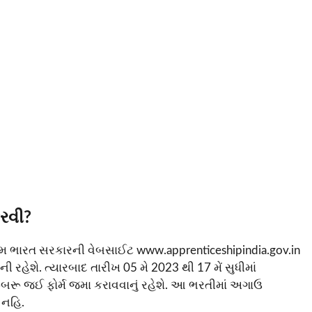
રવી?
થમ ભારત સરકારની વેબસાઈટ www.apprenticeshipindia.gov.in
ાની રહેશે. ત્યારબાદ તારીખ 05 મે 2023 થી 17 મેં સુધીમાં
ૂબરૂ જઈ ફોર્મ જમા કરાવવાનું રહેશે. આ ભરતીમાં અગાઉ
 નહિ.