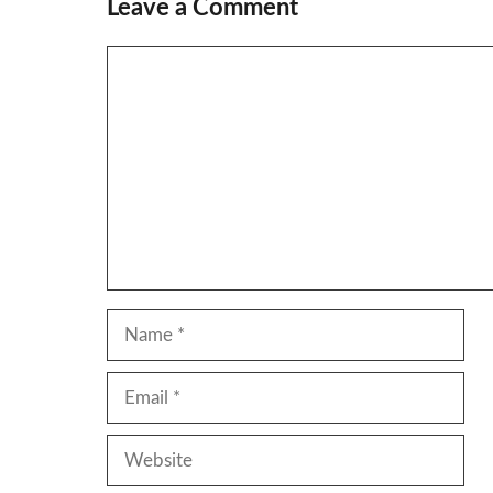
Leave a Comment
Comment
Name
Email
Website