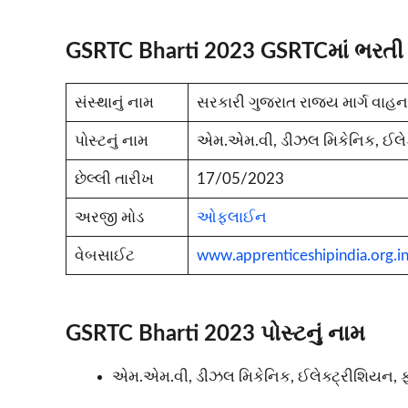
GSRTC Bharti 2023 GSRTCમાં ભરતી
સંસ્થાનું નામ
સરકારી ગુજરાત રાજ્ય માર્ગ વાહ
પોસ્ટનું નામ
એમ.એમ.વી, ડીઝલ મિકેનિક, ઈલેક્
છેલ્લી તારીખ
17/05/2023
અરજી મોડ
ઓફલાઈન
વેબસાઈટ
www.apprenticeshipindia.org.i
GSRTC Bharti 2023 પોસ્ટનું નામ
એમ.એમ.વી, ડીઝલ મિકેનિક, ઈલેક્ટ્રીશિયન, ફી