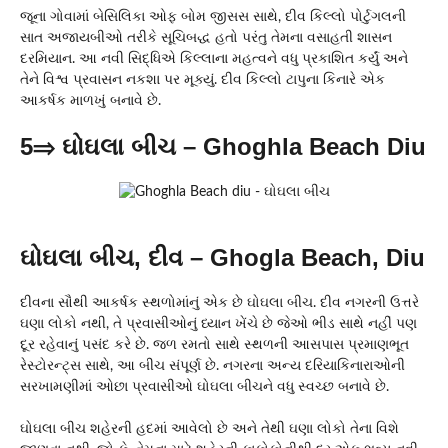
જૂના ગોવામાં બેસિલિકા ઓફ બોમ જીસસ સાથે, દીવ કિલ્લો પોર્ટુગલની
સાત અજાયબીઓ તરીકે સૂચિબદ્ધ હતો પરંતુ તેમના વસાહતી શાસન
દરમિયાન. આ નવી સિદ્ધિએ કિલ્લાના મહત્વને વધુ પ્રકાશિત કર્યું અને
તેને વિશ્વ પ્રવાસન નકશા પર મૂક્યું. દીવ કિલ્લો ટાપુના કિનારે એક
આકર્ષક માળખું બનાવે છે.
5⇒ ઘોઘલા બીચ – Ghoghla Beach Diu
ઘોઘલા બીચ, દીવ – Ghogla Beach, Diu
દીવના સૌથી આકર્ષક સ્થળોમાંનું એક છે ઘોઘલા બીચ. દીવ નગરની ઉત્તરે
ઘણા લોકો નથી, તે પ્રવાસીઓનું ધ્યાન ખેંચે છે જેઓ ભીડ સાથે નહીં પણ
દૂર રહેવાનું પસંદ કરે છે. જળ રમતો સાથે સ્થળની આસપાસ પ્રમાણભૂત
રેસ્ટોરન્ટ્સ સાથે, આ બીચ સંપૂર્ણ છે. નગરના અન્ય દરિયાકિનારાઓની
સરખામણીમાં ઓછા પ્રવાસીઓ ઘોઘલા બીચને વધુ સ્વચ્છ બનાવે છે.
ઘોઘલા બીચ શહેરની હદમાં આવેલો છે અને તેથી ઘણા લોકો તેના વિશે