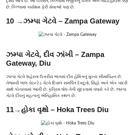
દૃશ્ય આપે છે. આ ઉપરાંત, કિલ્લામાં નજીકનું ચેપલ અને લાઇટહાઉસ પણ
છે. કિલ્લામાં કાર્યક્ષમ ફેરી સેવાઓ પણ છે.
10 →ઝમ્પા ગેટવે – Zampa Gateway
ઝમ્પા ગેટવે, દીવ ઝાંખી – Zampa
Gateway, Diu
ઝમ્પા ગેટવે શહેરના ઉત્તરીય ભાગમાં દીવ હેમિંગનું મુખ્ય સીમાચિહ્ન છે.
તેજસ્વી લાલ પેઇન્ટેડ ગેટવે દિવાલ સમર્પિત દેવદૂતો, સિંહો અને એક પાદરી
સાથે કોતરવામાં આવી છે. કૃત્રિમ ધોધ તેની સુંદરતામાં વધારો કરે છે. ઝામ્પા
ગેટવે દીવનું મહત્વનું એતિહાસિક સ્થળ છે.
11→હોકા વૃક્ષો – Hoka Trees Diu