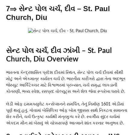
7⇒ સેન્ટ પોલ ચર્ચ, દીવ – St. Paul
Church, Diu
સેન્ટ પોલ ચર્ચ, દીવ ઝાંખી – St. Paul
Church, Diu Overview
ભારતના કેન્દ્રશાસિત પ્રદેશ દીવમાં સ્થિત, સેન્ટ પોલ ચર્ચ દીવમાં સૌથી
મોટું અને એકમાત્ર કાર્યરત ચર્ચ છે. ભારતીય કારીગરો દ્વારા તેના અદભૂત
જેસ્યુટ આર્કિટેક્ચર માટે વિશ્વભરમાં પ્રખ્યાત, ચર્ચ સમૃદ્ધ લાકડાની
કોતરણી, ભવ્ય રવેશ, રસપ્રદ વોલ્યુટ્સ અને શેલ જેવા રૂપરેખા ધરાવે છે.
લેડી ઓફ ઇમમક્યુલેટ કન્સેપ્શનને સમર્પિત, તેનું નિર્માણ 1601 એડીમાં
પૂર્ણ થયું હતું. ગોવામાં બેસિલિકા ઓફ બોમ જીસસ સાથે નિકટતા સમાનતા
શેર કરીને, ચર્ચ ઉત્કૃષ્ટ કાર્યથી મંત્રમુગ્ધ કરે છે. સ્વર્ગીય સુંદર ચર્ચમાં
એકદમ મૌન માં બેસવું એ ચોક્કસપણે આત્માને શાંત કરનાર અનુભવ છે.