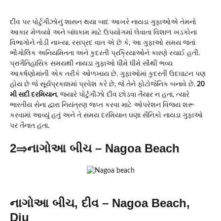
દીવ પર પોર્ટુગીઝોનું શાસન થયા બાદ આખરે નાયડા ગુફાઓએ તેમનો
આકાર મેળવ્યો અને બાંધકામ માટે ઉપયોગમાં લેવાતા વિશાળ ખડકોના
વિભાગોને તોડી નાખ્યા. રસપ્રદ વાત એ છે કે, આ ગુફાઓ સમય જતાં
ભૌગોલિક અનિયમિતતા અને કુદરતી પ્રક્રિયાઓને કારણે રચાઈ હતી.
પ્રાગૈતિહાસિક સમયથી નાયડા ગુફાઓ ધીમે ધીમે સૌથી ભવ્ય
આકર્ષણોમાંની એક તરીકે ઓળખાય છે. ગુફાઓમાં કુદરતી ઉદઘાટન પણ
હોય છે જે સૂર્યપ્રકાશમાં પ્રવેશ કરે છે, જે તેને ફોટોજેનિક બનાવે છે.
20
મી સદી દરમિયાન
, જ્યારે પોર્ટુગીઝો દીવ છોડવા તૈયાર ન હતા, ત્યારે
ભારતીય સેના દ્વારા નિયંત્રણ જપ્ત કરવા માટે ઓપરેશન વિજય શરૂ
કરવામાં આવ્યું હતું અને તે સમય દરમિયાન ઘણા સૈનિકો નાયડા ગુફાઓ
પર તૈનાત હતા.
2⇒નાગોઆ બીચ – Nagoa Beach
નાગોઆ બીચ, દીવ – Nagoa Beach,
Diu