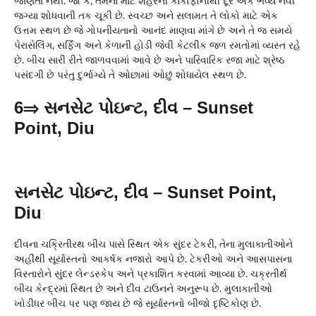
જાણતા નથી. જો કે, તેમના માટે શહેરની કાકોફોનીથી દૂર એક ભવ્ય નવી
જગ્યા શોધવાની તક ચૂકી છે. સ્વચ્છ અને સલામત તે લોકો માટે એક
ઉત્તમ સ્થળ છે જે ગોપનીયતાનો આનંદ માણવા માંગે છે અને તે જ સમયે
પેરાસેલિંગ, સર્ફિંગ અને કેળાની હોડી જેવી કેટલીક જળ રમતોમાં વ્યસ્ત રહે
છે. બીચ સારી રીતે જાળવવામાં આવે છે અને પારિવારિક રજા માટે શ્રેષ્ઠ
પસંદગી છે પરંતુ દુર્ભાગ્યે તે ઓછામાં ઓછું શોધાયેલ સ્થળ છે.
6⇒ સનસેટ પોઇન્ટ, દીવ – Sunset
Point, Diu
સનસેટ પોઇન્ટ, દીવ – Sunset Point,
Diu
દીવના ચક્રિતીરથ બીચ પાસે સ્થિત એક સુંદર ટેકરી, તેના મુલાકાતીઓને
અહીંથી સૂર્યાસ્તનો આકર્ષક નજારો આપે છે. ટેકરીઓ અને આસપાસના
વિસ્તારોને સુંદર લેન્ડસ્કેપ અને પ્રકાશિત કરવામાં આવ્યા છે. ચક્રતીર્થ
બીચ કેન્દ્રમાં સ્થિત છે અને દીવ ટાઉનને અનુરૂપ છે. મુલાકાતીઓ
ખોડીધર બીચ પર પણ જાય છે જે સૂર્યાસ્તનો બીજો દૃષ્ટિકોણ છે.