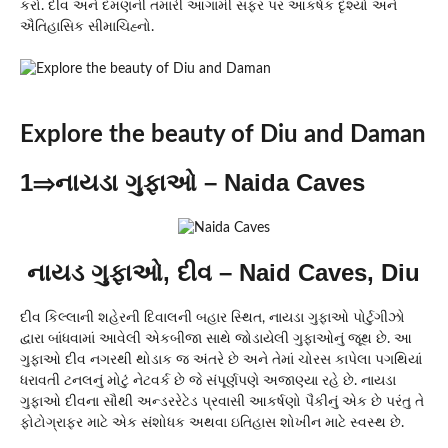
કરો. દીવ અને દમણની તમારી આગામી સફર પર આકર્ષક દૃશ્યો અને
ઐતિહાસિક સીમાચિહ્નો.
Explore the beauty of Diu and Daman
1⇒નાયડા ગુફાઓ – Naida Caves
નાયડ ગુફાઓ, દીવ – Naid Caves, Diu
દીવ કિલ્લાની શહેરની દિવાલની બહાર સ્થિત, નાયડા ગુફાઓ પોર્ટુગીઝો
દ્વારા બાંધવામાં આવેલી એકબીજા સાથે જોડાયેલી ગુફાઓનું જૂથ છે. આ
ગુફાઓ દીવ નગરથી થોડાક જ અંતરે છે અને તેમાં ચોરસ કાપેલા પગથિયાં
ધરાવતી ટનલનું મોટું નેટવર્ક છે જે સંપૂર્ણપણે અજાણ્યા રહે છે. નાયડા
ગુફાઓ દીવના સૌથી અન્ડરરેટેડ પ્રવાસી આકર્ષણો પૈકીનું એક છે પરંતુ તે
ફોટોગ્રાફર માટે એક સંશોધક અથવા ઇતિહાસ શોખીન માટે સ્વસ્થ છે.