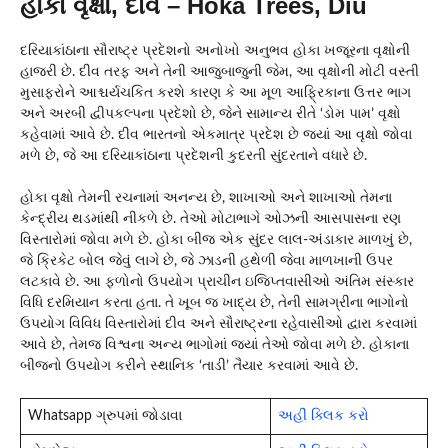
હોકા વૃક્ષો, દીવ – Hoka Trees, Diu
દરિયાકાંઠાના સૌરાષ્ટ્ર પ્રદેશનો અનોખો અનુભવ હોકા ખજૂરના વૃક્ષોની
હાજરી છે. દીવ તરફ અને તેની આજુબાજુની જેમ, આ વૃક્ષોની મોટી વસ્તી
મુસાફરોને આશ્ચર્યચકિત કરશે કારણ કે આ મૂળ આફ્રિકાના ઉત્તર ભાગ
અને અરબી દ્વીપકલ્પના પ્રદેશો છે, જેને સામાન્ય રીતે ‘ડોમ પામ’ વૃક્ષો
કહેવામાં આવે છે. દીવ ભારતનો એકમાત્ર પ્રદેશ છે જ્યાં આ વૃક્ષો જોવા
મળે છે, જે આ દરિયાકાંઠાના પ્રદેશની કુદરતી સુંદરતાને વધારે છે.
હોકા વૃક્ષો તેમની રચનામાં અનન્ય છે, શાખાઓ અને શાખાઓ તેમના
કેન્દ્રીય થડમાંથી નીકળે છે. તેઓ મોટાભાગે ઓઝની આસપાસના રણ
વિસ્તારોમાં જોવા મળે છે. હોકા બીજ એક સુંદર લાલ-અંડાકાર માળખું છે,
જે ક્રિકેટ બોલ જેવું લાગે છે, જે ઝાડની હથેળી જેવા માળખાની ઉપર
લટકાવે છે. આ ફળોનો ઉપયોગ પ્રાચીન ઇજિપ્તવાસીઓ અંતિમ સંસ્કાર
વિધિ દરમિયાન કરતા હતા. તે ખૂબ જ ખાદ્ય છે, તેની સામગ્રીના ભાગોનો
ઉપયોગ વિવિધ વિસ્તારોમાં દીવ અને સૌરાષ્ટ્રના રહેવાસીઓ દ્વારા કરવામાં
આવે છે, તેમજ વિશ્વના અન્ય ભાગોમાં જ્યાં તેઓ જોવા મળે છે. હોકાના
બીજનો ઉપયોગ કરીને સ્થાનિક ‘તાડી’ તૈયાર કરવામાં આવે છે.
Whatsapp ગ્રુપમાં જોડાવા
અહીં ક્લિક કરો