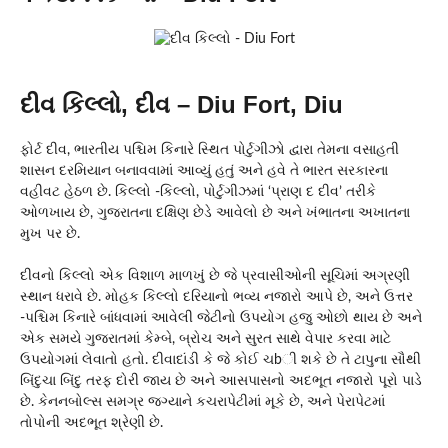
દીવ કિલ્લો, દીવ – Diu Fort, Diu
ફોર્ટ દીવ, ભારતીય પશ્ચિમ કિનારે સ્થિત પોર્ટુગીઝો દ્વારા તેમના વસાહતી
શાસન દરમિયાન બનાવવામાં આવ્યું હતું અને હવે તે ભારત સરકારના
વહીવટ હેઠળ છે. કિલ્લો -કિલ્લો, પોર્ટુગીઝમાં ‘પ્રાણ દ દીવ’ તરીકે
ઓળખાય છે, ગુજરાતના દક્ષિણ છેડે આવેલો છે અને ખંભાતના અખાતના
મુખ પર છે.
દીવનો કિલ્લો એક વિશાળ માળખું છે જે પ્રવાસીઓની સૂચિમાં અગ્રણી
સ્થાન ધરાવે છે. મોહક કિલ્લો દરિયાનો ભવ્ય નજારો આપે છે, અને ઉત્તર
-પશ્ચિમ કિનારે બાંધવામાં આવેલી જેટીનો ઉપયોગ હજુ ઓછો થાય છે અને
એક સમયે ગુજરાતમાં કેમ્બે, બ્રોચ અને સુરત સાથે વેપાર કરવા માટે
ઉપયોગમાં લેવાતો હતો. દીવાદાંડી કે જે કોઈ ચbી શકે છે તે ટાપુના સૌથી
બિંદુચા બિંદુ તરફ દોરી જાય છે અને આસપાસનો અદભૂત નજારો પૂરો પાડે
છે. કેનનબોલ્સ સમગ્ર જગ્યાને કચરાપેટીમાં મૂકે છે, અને પેરાપેટમાં
તોપોની અદભૂત શ્રેણી છે.