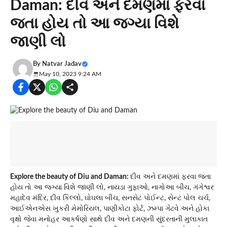
Daman: દીવ અને દમણમાં ફરવા
જતા હોય તો આ જગ્યા વિશે
જાણી લો
By
Natvar Jadav
May 10, 2023 9:24 AM
Explore the beauty of Diu and Daman:
દીવ અને દમણમાં ફરવા જતા
હોય તો આ જગ્યા વિશે જાણી લો, નાયડા ગુફાઓ, નાગોઆ બીચ, ગંગેશ્વર
મહાદેવ મંદિર, દીવ કિલ્લો, ઘોઘલા બીચ, સનસેટ પોઈન્ટ, સેન્ટ પોલ ચર્ચ,
આઈએનએસ ખુકરી મેમોરિયલ, પાણીકોટા ફોર્ટ, ઝમ્પા ગેટવે અને હોકા
વૃક્ષો જેવા મનોહર આકર્ષણો સાથે દીવ અને દમણની સુંદરતાની મુલાકાત