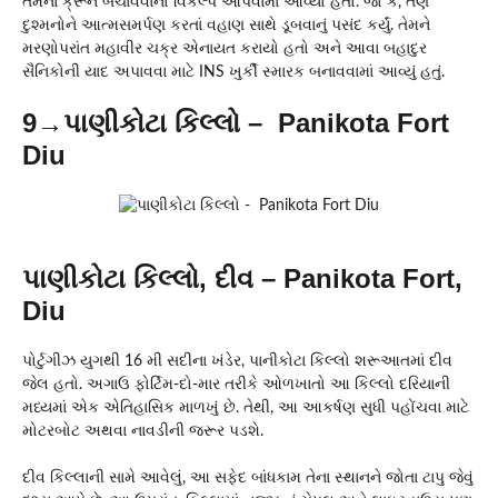
તેમના ક્રૂને બચાવવાનો વિકલ્પ આપવામાં આવ્યો હતો. જો કે, તેણે
દુશ્મનોને આત્મસમર્પણ કરતાં વહાણ સાથે ડૂબવાનું પસંદ કર્યું. તેમને
મરણોપરાંત મહાવીર ચક્ર એનાયત કરાયો હતો અને આવા બહાદુર
સૈનિકોની યાદ અપાવવા માટે INS ખુર્કી સ્મારક બનાવવામાં આવ્યું હતું.
9→પાણીકોટા કિલ્લો – Panikota Fort
Diu
પાણીકોટા કિલ્લો, દીવ – Panikota Fort,
Diu
પોર્ટુગીઝ યુગથી 16 મી સદીના ખંડેર, પાનીકોટા કિલ્લો શરૂઆતમાં દીવ
જેલ હતો. અગાઉ ફોર્ટિમ-દો-માર તરીકે ઓળખાતો આ કિલ્લો દરિયાની
મધ્યમાં એક એતિહાસિક માળખું છે. તેથી, આ આકર્ષણ સુધી પહોંચવા માટે
મોટરબોટ અથવા નાવડીની જરૂર પડશે.
દીવ કિલ્લાની સામે આવેલું, આ સફેદ બાંધકામ તેના સ્થાનને જોતા ટાપુ જેવું