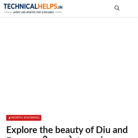
Skip
to
content
Me
WORTH KNOWING
Explore the beauty of Diu and