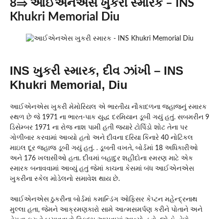
8⇒ આઈએનએસ ખુકરી સ્મારક – INS
Khukri Memorial Diu
INS ખુકરી સ્મારક, દીવ ઝાંખી – INS
Khukri Memorial, Diu
આઈએનએસ ખુકરી મેમોરિયલ એ ભારતીય નૌકાદળના જહાજનું સ્મારક
સ્થળ છે જે 1971 ના ભારત-પાક યુદ્ધ દરમિયાન ડૂબી ગયું હતું. સબમરીન 9
ડિસેમ્બર 1971 ના રોજ નાશ પામી હતી જ્યારે ટોર્પિડો શોટ તેના પર
ગોળીબાર કરવામાં આવ્યો હતો અને દીવના દરિયા કિનારે 40 નોટિકલ
માઇલ દૂર જહાજ ડૂબી ગયું હતું. . ડૂબતી વખતે, બોર્ડમાં 18 અધિકારીઓ
અને 176 ખલાસીઓ હતા. દીવમાં બહાદુર શહીદોના સ્મરણ માટે એક
સ્મારક બનાવવામાં આવ્યું હતું જેમાં કાચના કેસમાં બંધ આઈએનએસ
ખુકરીના સ્કેલ મોડેલનો સમાવેશ થાય છે.
આઈએનએસ ઠુકરીના બોર્ડમાં કમાન્ડિંગ ઓફિસર કેપ્ટન મહેન્દ્રનાથ
મુલ્લા હતા, જેમને આક્રમણકારો સામે આત્મસમર્પણ કરીને પોતાને અને