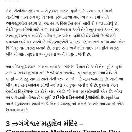
તેની નૈસર્ગિક સુંદરતા અને હલતા તાડના વૃક્ષો માટે પ્રખ્યાત, દીવનો
નાગોઆ બીચ સમગ્ર વિશ્વના પ્રવાસીઓ માટે એક આદર્શ અને
આગ્રહણીય સ્થળ છે. આ સ્થળ રિસોર્ટ્સ સાથે સારી રીતે જોડાયેલું છે,
તેથી પ્રવાસીઓ માટે તે જ સમયે આરામ અને તેની સુંદરતાને અન્વેષણ
કરવાનું સરળ બનાવે છે. બીચ સુંદર પામના વૃક્ષોથી ઘેરાયેલો છે જે ઠંડી
પવનમાં લહેરાઈ રહ્યો છે જે મુસાફરોને આજુબાજુ આળસ કરવા માટે એક
વિચિત્ર વાતાવરણ બનાવે છે. સફેદ રેતી અને શાંત વાદળી પાણીને કારણે
બીચની શાંત સુંદરતા અનુભવવા અને માણવા જેવી છે.
આ બીચ બુચરવાડા ગામના નાગોઆ ગામમાં સ્થિત છે અને તેના હોકા વૃક્ષો
માટે આકર્ષણનું કામ કરે છે જે એક અનોખા પ્રકારનું ફળ આપે છે. તે
પાણી અને ટટ્ટુ સવારી સાથે તેની જળ રમતો માટે ખૂબ જાણીતું છે. નાગોઆ
બીચ પર સન બાથિંગ સૌથી નશીલો અનુભવ બની શકે છે. દુકાનો અને
રેસ્ટોરાં રિફ્રેશમેન્ટ તરીકે કામ કરે છે જે તેના પ્રકારોમાંથી એક છે. બીચ
એક છેડાથી બીજા છેડા સુધી
2 કિમીના વિસ્તારમાં ફેલાયેલો છે.
સૂર્યોદય
અને સૂર્યાસ્તના સાક્ષી સાથે કિનારે ચાલવું એ મનને આરામ આપવાનો એક
ઉત્તમ માર્ગ છે.
3 ⇒ગંગેશ્વર મહાદેવ મંદિર –