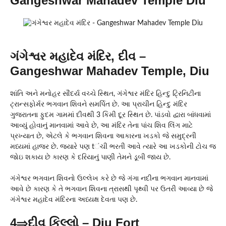
Gangeshwar Mahadev Temple Diu
ગંગેશ્વર મહાદેવ મંદિર, દીવ –
Gangeshwar Mahadev Temple, Diu
શાંતિ અને મનોહર સૌંદર્ય વચ્ચે સ્થિત, ગંગેશ્વર મંદિર હિન્દુ ટ્રિનિટીના
ટ્રાન્સફોર્મર ભગવાન શિવને સમર્પિત છે. આ પ્રાચીન હિન્દુ મંદિર
ગુજરાતના ફુદમ ગામમાં દીવથી 3 કિમી દૂર સ્થિત છે. પાંડવો દ્વારા બાંધવામાં
આવ્યું હોવાનું માનવામાં આવે છે, આ મંદિર તેના પાંચ શિવ લિંગ માટે
પ્રખ્યાત છે, એટલે કે ભગવાન શિવના આકારના ખડકો જે સમુદ્રની
મધ્યમાં હાજર છે. જ્યારે પણ tંચી ભરતી આવે ત્યારે આ ખડકોની ટોચ જ
જોઇ શકાય છે કારણ કે દરિયાનું પાણી તેમને ડૂબી જાય છે.
ગંગેશ્વર ભગવાન શિવનો ઉલ્લેખ કરે છે જે ગંગા નદીના ભગવાન માનવામાં
આવે છે કારણ કે તે ભગવાન શિવના ત્રાસથી પૃથ્વી પર ઉતરી આવ્યા છે જે
ગંગેશ્વર મહાદેવ મંદિરના અધ્યક્ષ દેવતા પણ છે.
4⇒દીવ કિલ્લો – Diu Fort