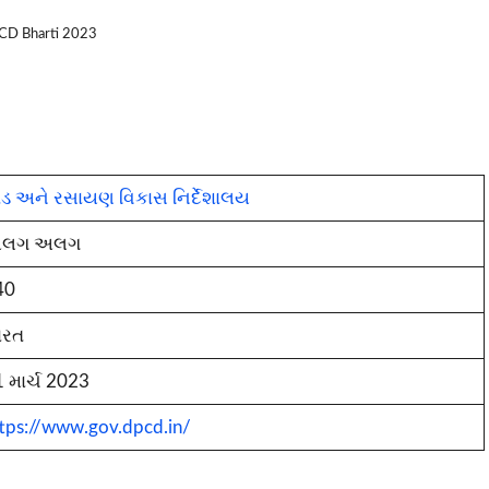
D Bharti 2023
ડ અને રસાયણ વિકાસ નિર્દેશાલય
લગ અલગ
40
ારત
 માર્ચ 2023
tps://www.gov.dpcd.in/