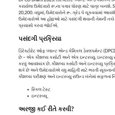
કરાયેલા ઉમેદવારો રૂ.ના પગાર ધોરણ માટે પાત્ર બનશે.
20,200. વધુમાં, ઉમેદવારોને રૂ. ગ્રેડ પે ચૂકવવામાં આવ
ઉમેદવારોએ આ હોદ્દાઓ માટે પસંદગી થવાની તેમની તકો વધ
પ્રયાસો કરવા જોઈએ.
પસંદગી પ્રક્રિયા
ડિરેક્ટોરેટ ઓફ પ્લાન્ટ એન્ડ કેમિકલ ડેવલપમેન્ટ (DP
છે – એક કૌશલ્ય કસોટી અને એક ઇન્ટરવ્યુ. ઇન્ટરવ્યુ 
કરવું આવશ્યક છે. કૌશલ્ય કસોટી અને ઇન્ટરવ્યુ પ્રક્
શકે છે અને ઉમેદવારોએ વધુ માહિતી માટે ભરતી સૂચનાનો
કૌશલ્ય પરીક્ષણ અને ઇન્ટરવ્યુ રાઉન્ડ બંનેમાં સફળતા નિ
સ્કિલ ટેસ્ટ
ઇન્ટરવ્યૂ
અરજી કઈ રીતે કરવી?