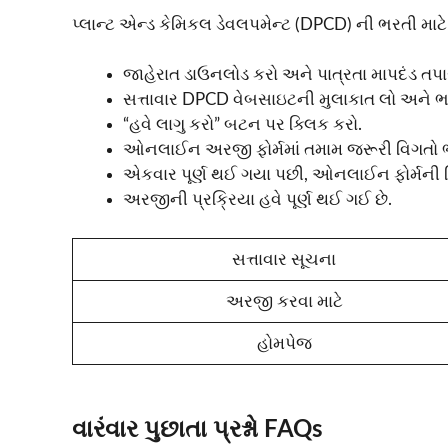
પ્લાન્ટ એન્ડ કેમિકલ ડેવલપમેન્ટ (DPCD) ની ભરતી માટે
જાહેરાત ડાઉનલોડ કરો અને પાત્રતા માપદંડ તપા
સત્તાવાર DPCD વેબસાઇટની મુલાકાત લો અને ભર
“હવે લાગુ કરો” બટન પર ક્લિક કરો.
ઓનલાઈન અરજી ફોર્મમાં તમામ જરૂરી વિગતો ભ
એકવાર પૂર્ણ થઈ ગયા પછી, ઓનલાઈન ફોર્મની 
અરજીની પ્રક્રિયા હવે પૂર્ણ થઈ ગઈ છે.
સત્તાવાર સૂચના
અરજી કરવા માટે
હોમપેજ
વારંવાર પુછાતા પ્રશ્નો FAQs