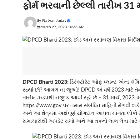
ફોર્મ ભરવાની છેલ્લી તારીખ 31 
By
Natvar Jadav
March 27, 2023 10:38 AM
DPCD Bharti 2023:
ડિરેક્ટોરેટ ઓફ પ્લાન્ટ એન્ડ 
રહ્યાં છો? આગળ ના જુઓ! DPCD એ વર્ષ 2023 માટે તેન
તારીખ ઝડપથી નજીક આવી રહી છે – 31 માર્ચ, 2023. મહ
https://www.gov પર તમામ સંબંધિત માહિતી મેળવી શકે છે
અને આ ક્ષેત્રમાં અર્થપૂર્ણ યોગદાન આપવા માંગતા લ
સમાચારોથી અપડેટ રાખો અને આ તકનો લાભ લેવા માટે અ