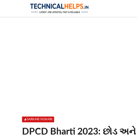
Skip
to
content
SARKARI NOKARI
DPCD Bharti 2023: છોડ અને 