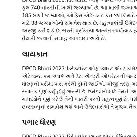
DPCD Bharti 2023: ડિરેક્ટોરેટ ઓફ પ્લાન્ટ એન્ડ કેમ
કુલ 740 નોકરીની ખાલી જગ્યાઓ છે. આ ખાલી જગ્યાઓ વિ
185 ખાલી જગ્યાઓ, ઓફિસ એટેન્ડન્ટ કમ ક્લાર્ક માટે 
માટે 38 જગ્યાઓનો સમાવેશ થાય છે. મહત્વાકાંક્ષી ઉમેદ
અરજી કરી શકે છે. ભરતી પ્રક્રિયા અત્યંત સ્પર્ધાત્મક હ
તૈયારી કરવાની સલાહ આપવામાં આવે છે.
લાયકાત
DPCD Bharti 2023: ડિરેક્ટોરેટ ઓફ પ્લાન્ટ એન્ડ કેમ
એટેન્ડન્ટ કમ ક્લાર્ક અને ડેટા એન્ટ્રી ઓપરેટરની જ
ધોરણની પરીક્ષા પાસ કરેલી હોવી જોઈએ. બીજી તરફ, 
સ્નાતક પૂર્ણ કર્યું હોવું જરૂરી છે. ઉમેદવારો માટે ત
માપદંડોને પૂર્ણ કરે છે તેની ખાતરી કરવી મહત્વપૂર્ણ છે
ઇન્ટરવ્યુનો સમાવેશ થશે અને ઉમેદવારોએ તે મુજબ તૈ
પગાર ધોરણ
DPCD Bharti 2023: ડિરેક્ટોરેટ પ્લાન્ટ એન્ડ કેમિકલ ડ