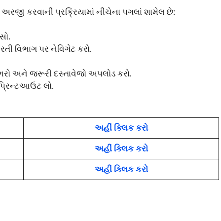
 અરજી કરવાની પ્રક્રિયામાં નીચેના પગલાં શામેલ છે:
સો.
તી વિભાગ પર નેવિગેટ કરો.
રો અને જરૂરી દસ્તાવેજો અપલોડ કરો.
પ્રિન્ટઆઉટ લો.
અહીં ક્લિક કરો
અહીં ક્લિક કરો
અહીં ક્લિક કરો