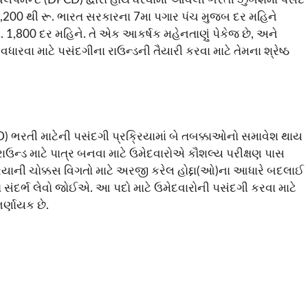
 5,200 થી રૂ. ભારત સરકારના 7મા પગાર પંચ મુજબ દર મહિને
શે. 1,800 દર મહિને. તે એક આકર્ષક મહેનતાણું પેકેજ છે, અને
ારવા માટે પસંદગીના રાઉન્ડની તૈયારી કરવા માટે તેમના શ્રેષ્ઠ
CD) ભરતી માટેની પસંદગી પ્રક્રિયામાં બે તબક્કાઓનો સમાવેશ થાય
રાઉન્ડ માટે પાત્ર બનવા માટે ઉમેદવારોએ કૌશલ્ય પરીક્ષણ પાસ
રિયાની ચોક્કસ વિગતો માટે અરજી કરેલ હોદ્દા(ઓ)ના આધારે બદલાઈ
 સંદર્ભ લેવો જોઈએ. આ પદો માટે ઉમેદવારોની પસંદગી કરવા માટે
ર્ણાયક છે.