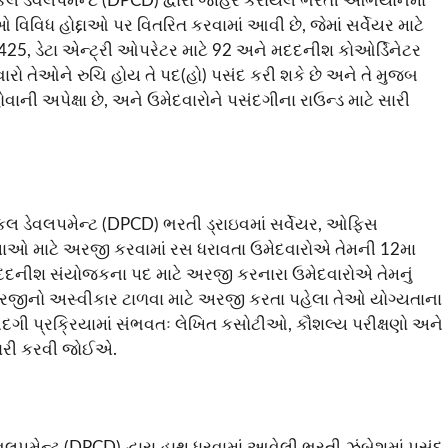
િકલ ડેવલપમેન્ટ (DPCD) દ્વારા જાહેર કરાયેલ ભરતી અભિયાનમાં
વિધ હોદ્દાઓ પર વિતરિત કરવામાં આવી છે, જેમાં સર્વેયર માટે
425, ડેટા એન્ટ્રી ઓપરેટર માટે 92 અને મદદનીશ કોઓર્ડિનેટર
વારો તેઓને રુચિ હોય તે પદ(હો) પસંદ કરી શકે છે અને તે મુજબ
ોવાની અપેક્ષા છે, અને ઉમેદવારોને પસંદગીના રાઉન્ડ માટે સારી
િકલ ડેવલપમેન્ટ (DPCD) ભરતી ડ્રાઇવમાં સર્વેયર, ઓફિસ
ગ્યાઓ માટે અરજી કરવામાં રસ ધરાવતા ઉમેદવારોએ તેમની 12મા
મદદનીશ સંયોજકના પદ માટે અરજી કરનારા ઉમેદવારોએ તેમનું
ેમની અરજીનો અસ્વીકાર ટાળવા માટે અરજી કરતા પહેલા તેઓ યોગ્યતાના
. પસંદગી પ્રક્રિયામાં સંભવતઃ લેખિત કસોટીઓ, કૌશલ્ય પરીક્ષણો અને
યારી કરવી જોઈએ.
ેવલપમેન્ટ (DPCD) દ્વારા હાથ ધરવામાં આવેલી ભરતી ઝુંબેશમાં પસંદ