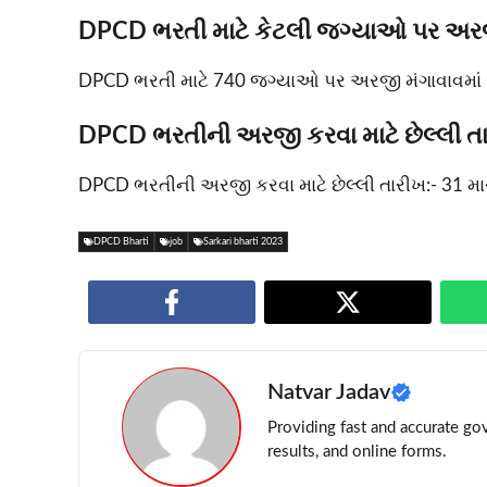
DPCD ભરતી માટે કેટલી જગ્યાઓ પર અરજી
DPCD ભરતી માટે 740 જગ્યાઓ પર અરજી મંગાવાવમાં
DPCD ભરતીની અરજી કરવા માટે છેલ્લી તાર
DPCD ભરતીની અરજી કરવા માટે છેલ્લી તારીખ:- 31 માર
DPCD Bharti
job
Sarkari bharti 2023
Natvar Jadav
Providing fast and accurate gov
results, and online forms.