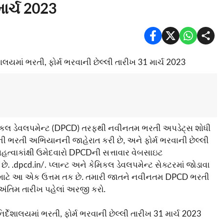
માર્ચ 2023
કેમિકલ ડેવલપમેન્ટ (DPCD) તરફથી નવીનતમ ભરતી અપડેટ્સ શોધી
ી ભરતી અભિયાનની જાહેરાત કરી છે, અને ફોર્મ ભરવાની છેલ્લી
ત્વાકાંક્ષી ઉમેદવારો DPCDની સત્તાવાર વેબસાઇટ
. .dpcd.in/. પ્લાન્ટ અને કેમિકલ ડેવલપમેન્ટ સેક્ટરમાં જોડાવા
ોકો માટે આ એક ઉત્તમ તક છે. તમારી જાતને નવીનતમ DPCD ભરતી
ંતિમ તારીખ પહેલાં અરજી કરો.