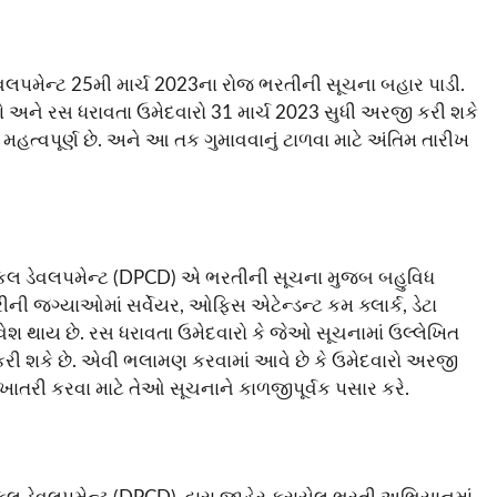
 ડેવલપમેન્ટ 25મી માર્ચ 2023ના રોજ ભરતીની સૂચના બહાર પાડી.
શે અને રસ ધરાવતા ઉમેદવારો 31 માર્ચ 2023 સુધી અરજી કરી શકે
મહત્વપૂર્ણ છે. અને આ તક ગુમાવવાનું ટાળવા માટે અંતિમ તારીખ
ેમિકલ ડેવલપમેન્ટ (DPCD) એ ભરતીની સૂચના મુજબ બહુવિધ
ી જગ્યાઓમાં સર્વેયર, ઓફિસ એટેન્ડન્ટ કમ ક્લાર્ક, ડેટા
શ થાય છે. રસ ધરાવતા ઉમેદવારો કે જેઓ સૂચનામાં ઉલ્લેખિત
રજી કરી શકે છે. એવી ભલામણ કરવામાં આવે છે કે ઉમેદવારો અરજી
ી ખાતરી કરવા માટે તેઓ સૂચનાને કાળજીપૂર્વક પસાર કરે.