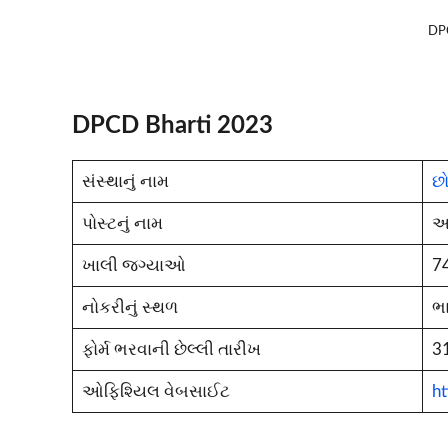
DPC
DPCD Bharti 2023
સંસ્થાનું નામ
છો
પોસ્ટનું નામ
અ
ખાલી જગ્યાઓ
7
નોકરીનું સ્થળ
ભ
ફોર્મ ભરવાની છેલ્લી તારીખ
31
ઓફિશ્યિલ વેબસાઈટ
ht