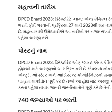
મહત્વની તારીખ
DPCD Bharti 2023: ડિરેક્ટોરેટે પ્લાન્ટ એન્ડ કેમિકલ
ભરતી ફોર્મ ભરવાની પ્રક્રિયા 27 માર્ચ 2023થી શરૂ થ
છે. મહત્વાકાંક્ષી ઉમેદવારોએ આ તારીખો પર નજર રાખવી 
પહેલાં અરજી કરો.
પોસ્ટનું નામ
DPCD Bharti 2023: ડિરેક્ટોરેટ ઓફ પ્લાન્ટ એન્ડ ક
હોદ્દાઓ માટે અરજીઓ આમંત્રિત કરી છે. ઉપલબ્ધ નોકરીન
એન્ટ્રી ઓપરેટર અને આસિસ્ટન્ટ કોઓર્ડિનેટરનો સમાવે
પાત્રતા માપદંડોને પૂર્ણ કરે છે તેઓ આ હોદ્દા માટે અ
કરતા પહેલા તમામ જરૂરી જરૂરિયાતોને પૂર્ણ કરે છે તેન
740 જગ્યાઓ પર ભરતી