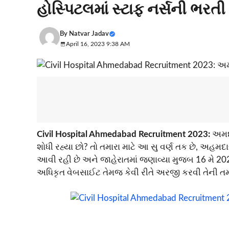
હોસ્પિટલમાં સ્ટાફ નર્સની ભરતી
By
Natvar Jadav
April 16, 2023 9:38 AM
Civil Hospital Ahmedabad Recruitment 2023:
અમદા
શોધી રહ્યા છો? તો તમારા માટે આ સુ વર્ણ તક છે, અહ
આવી રહી છે અને જાહેરાતમાં જણાવ્યા મુજબ 16 મે 2
અધિકૃત વેબસાઈટ તેમજ કેવી રીતે અરજી કરવી તેની તમા