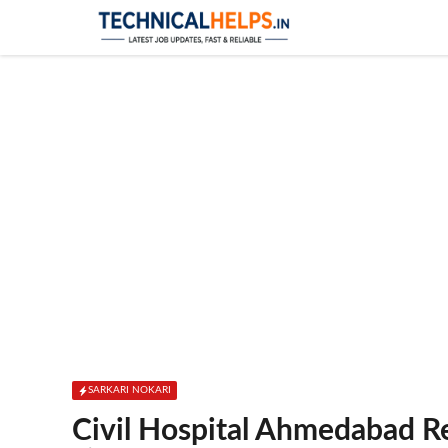
Skip
to
content
SARKARI NOKARI
Civil Hospital Ahmedabad 