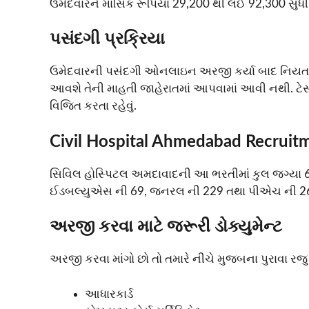
ઉમેદવારને માસિક રૂપિયા 29,200 થી લઈ 92,300 સુધી
પસંદગી પ્રક્રિયા
ઉમેદવારની પસંદગી ઓનલાઇન અરજી કર્યા બાદ નિયત તારી
આવશે તેની માહતી જાહેરાતમાં આપવામાં આવી નથી. ટેસ
વિજિત કરતા રહેવું.
Civil Hospital Ahmedabad Recruit
સિવિલ હોસ્પિટલ અમદાવાદની આ ભરતીમાં કુલ જગ્યા 
ઈડબલ્યુએસ ની 69, જનરલ ની 229 તથા પીએચ ની 26
અરજી કરવા માટે જરૂરી ડોક્યુમેન્ટ
અરજી કરવા માંગો છો તો તમારે નીચે મુજબના પુરાવા રજુ
આધારકાર્ડ