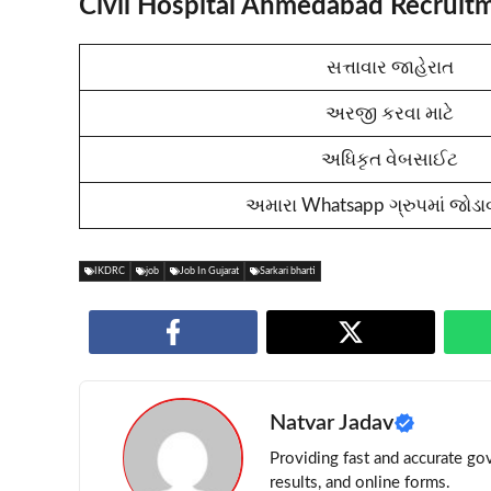
Civil Hospital Ahmedabad Recruit
સત્તાવાર જાહેરાત
અરજી કરવા માટે
અધિકૃત વેબસાઈટ
અમારા Whatsapp ગ્રુપમાં જોડાવ
IKDRC
job
Job In Gujarat
Sarkari bharti
Natvar Jadav
Providing fast and accurate gov
results, and online forms.