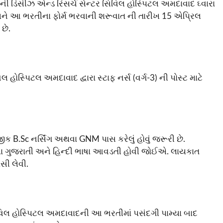
 ડિસીઝ એન્ડ રિસર્ચ સેન્ટર સિવિલ હોસ્પિટલ અમદાવાદ ઘ્વારા
ને આ ભરતીના ફોર્મ ભરવાની શરૂવાત ની તારીખ 15 એપ્રિલ
છે.
ોસ્પિટલ અમદાવાદ દ્વારા સ્ટાફ નર્સ (વર્ગ-3) ની પોસ્ટ માટે
B.Sc નર્સિંગ અથવા GNM પાસ કરેલું હોવું જરૂરી છે.
ે તથા ગુજરાતી અને હિન્દી ભાષા આવડતી હોવી જોઈએ. લાયકાત
સી લેવી.
િવિલ હોસ્પિટલ અમદાવાદની આ ભરતીમાં પસંદગી પામ્યા બાદ