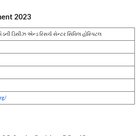
ment 2023
િડની ડિસીઝ એન્ડ રિસર્ચ સેન્ટર સિવિલ હોસ્પિટલ
org/