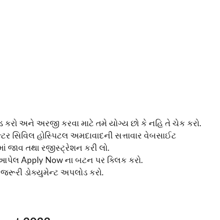
રો અને અરજી કરવા માટે તમે યોગ્ય છો કે નહિ તે ચેક કરો.
ેન્ટર સિવિલ હોસ્પિટલ અમદાવાદની સત્તાવાર વેબસાઈટ
ાં જાવ તથા રજીસ્ટ્રેશન કરી લો.
સે આપેલ Apply Now ના બટન પર ક્લિક કરો.
જરૂરી ડોક્યુમેન્ટ અપલોડ કરો.