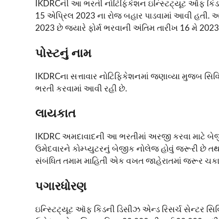
IKDRCની આ ભરતી નોટિફિકેશન ઇન્સ્ટિટ્યૂટ ઑફ કિડની
15 એપ્રિલ 2023 ના રોજ બહાર પાડવામાં આવી હતી. અ
2023 છે જયારે ફોર્મ ભરવાની અંતિમ તારીખ 16 મે 2023 
પોસ્ટનું નામ
IKDRCના સત્તાવાર નોટિફિકેશનમાં જણાવ્યા મુજબ સિવિલ હ
ભરતી કરવામાં આવી રહી છે.
લાયકાત
IKDRC અમદાવાદની આ ભરતીમાં અરજી કરવા માટે બેજીક 
ઉમેદવારને કોમ્પ્યુટરનું બેજીક નોલેજ હોવું જરૂરી છ
સંબંધિત તમામ માહિતી એક વખત જાહેરાતમાં જરૂર ચકા
પગારધોરણ
ઇન્સ્ટિટ્યૂટ ઑફ કિડની ડિસીઝ એન્ડ રિસર્ચ સેન્ટર સ