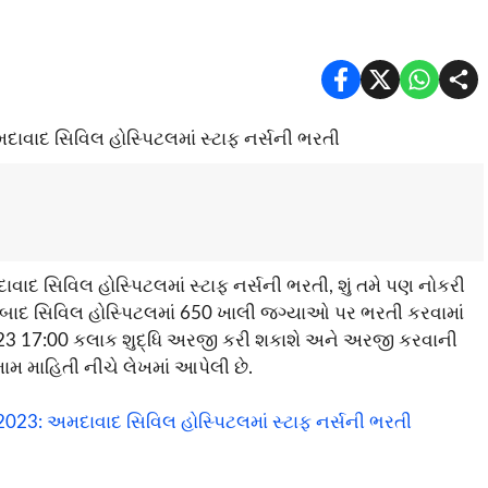
વાદ સિવિલ હોસ્પિટલમાં સ્ટાફ નર્સની ભરતી, શું તમે પણ નોકરી
મદાબાદ સિવિલ હોસ્પિટલમાં 650 ખાલી જગ્યાઓ પર ભરતી કરવામાં
023 17:00 કલાક શુદ્ધિ અરજી કરી શકાશે અને અરજી કરવાની
મ માહિતી નીચે લેખમાં આપેલી છે.