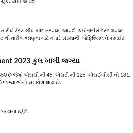
 ચુકવવામાં આવશે.
ખે ટેસ્ટ લીધા બાદ કરવામાં આવશે. કઈ તારીખે ટેસ્ટ લેવામાં
્ટ ની તારીખ જાણવા માટે તમારે સંસ્થાની ઓફિશ્યિલ વેબસાઈટ
ment 2023 કુલ ખાલી જગ્યા
650 છે જેમાં એસસી ની 45, એસટી ની 126, એસઈબીસી ની 181,
 જગ્યાઓનો સમાવેશ થાય છે.
 કરવાના રહેશે.