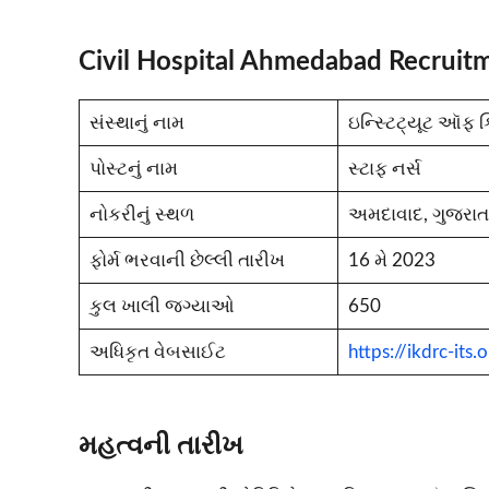
Civil Hospital Ahmedabad Recruit
સંસ્થાનું નામ
ઇન્સ્ટિટ્યૂટ ઑફ ક
પોસ્ટનું નામ
સ્ટાફ નર્સ
નોકરીનું સ્થળ
અમદાવાદ, ગુજરાત
ફોર્મ ભરવાની છેલ્લી તારીખ
16 મે 2023
કુલ ખાલી જગ્યાઓ
650
અધિકૃત વેબસાઈટ
https://ikdrc-its.
મહત્વની તારીખ