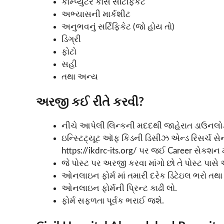
કોમ્પ્યુટર કોર્સ સર્ટિફિકેટ
અભ્યાસની માર્કશીટ
અનુભવનું સર્ટિફિકેટ (જો હોય તો)
ડિગ્રી
ફોટો
સહી
તથા અન્ય
અરજી કઈ રીતે કરવી?
નીચે આપેલી લિન્કની મદદથી જાહેરાત ડાઉનલોડ ક
ઇન્સ્ટિટ્યૂટ ઑફ કિડની ડિસીઝ એન્ડ રિસર્ચ સ
https://ikdrc-its.org/ પર જઈ Career સેકશન મ
જે પોસ્ટ પર અરજી કરવા માંગો છો તે પોસ્ટ પા
ઓનલાઇન ફોર્મ માં તમારી દરેક ડિટેઇલ ભરો તથા 
ઓનલાઇન ફોર્મની પ્રિન્ટ કાઢી લો.
ફોર્મ સફળતા પૂર્વક ભરાઈ જશે.