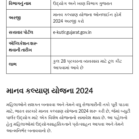
વિભાગનું નામ
ઉદ્યોગ અને ખાણ વિભાગ ગુજરાત
માનવ કલ્યાણ યોજના ઓનલાઈન ફોર્મ
અરજી
2024 અરજી કરો
સત્તાવાર પોર્ટલ
e-kutir.gujarat.gov.in
એપ્લિકેશન શરૂ
થવાની તારીખ
કુલ 28 પ્રકારના વ્યવસાય માટે ટૂલ કીટ
લાભ
આપવામાં આવે છે
માનવ કલ્યાણ યોજના 2024
મહિલાઓને સશક્ત બનાવવા અને તેમને વધુ રોજગારીની તકો પૂરી પાડવા
માટે, ભારત સરકારે માનવ કલ્યાણ યોજના 2024 શરૂ કરી છે, જેમાં બ્યુટી
પાર્લર ઉદ્યોગ માટે એક વિશેષ યોજનાનો સમાવેશ થાય છે. આ પહેલનો
હેતુ મહિલાઓમાં ઉદ્યોગસાહસિકતાને પ્રોત્સાહન આપવા અને તેમને
આત્મનિર્ભર બનાવવાનો છે.