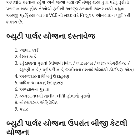
અપલોડ કરવાના રહેશે અને જેઓ ગયા વર્ષે મંજૂર થયા હતા પરંતુ ડ્રોમાં
પસંદ ન થયા હોય તેઓએ ફરીથી અરજી કરવાની જરૂર નથી. વધુમાં,
અરજી પ્રક્રિયા ગામના VCE ની મદદ વડે નિઃશુલ્ક ઑનલાઇન પૂર્ણ કરી
શકાય છે.
બ્યુટી પાર્લર યોજના દસ્તાવેજ
આધાર કાર્ડ
રેશન કાર્ડ
રહેઠાણનો પુરાવો (વીજળી બિલ / લાઇસન્સ / લીઝ એગ્રીમેન્ટ /
ચૂંટણી કાર્ડ / પ્રોપર્ટી કાર્ડ, જમીનના દસ્તાવેજોમાંથી કોઈપણ એક)
અરજદારના લિંગનું ઉદાહરણ
વાર્ષિક આવકનું ઉદાહરણ
અભ્યાસના પુરાવા
વ્યવસાયલક્ષી તાલીમ લીધી હોવાનો પુરાવો
નોટરાઇઝ્ડ એફિડેવિટ
કરાર
બ્યુટી પાર્લર યોજના ઉપરાંત બીજી કેટલી
યોજના