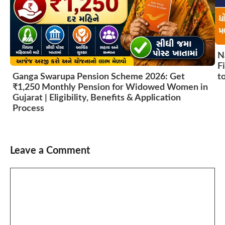
N
F
t
Ganga Swarupa Pension Scheme 2026: Get
₹1,250 Monthly Pension for Widowed Women in
Gujarat | Eligibility, Benefits & Application
Process
Leave a Comment
Comment