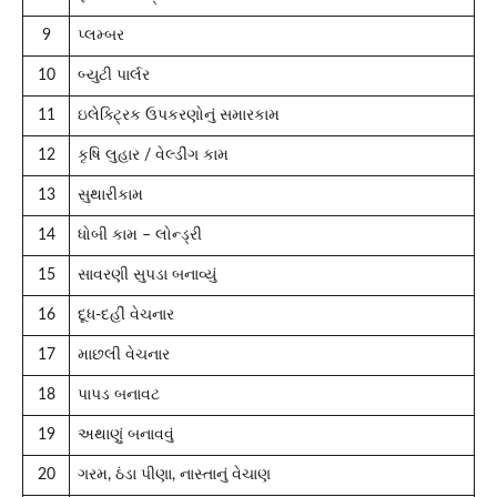
9
પ્લમ્બર
10
બ્યુટી પાર્લર
11
ઇલેક્ટ્રિક ઉપકરણોનું સમારકામ
12
કૃષિ લુહાર / વેલ્ડીંગ કામ
13
સુથારીકામ
14
ધોબી કામ – લોન્ડ્રી
15
સાવરણી સુપડા બનાવ્યું
16
દૂધ-દહીં વેચનાર
17
માછલી વેચનાર
18
પાપડ બનાવટ
19
અથાણું બનાવવું
20
ગરમ, ઠંડા પીણા, નાસ્તાનું વેચાણ