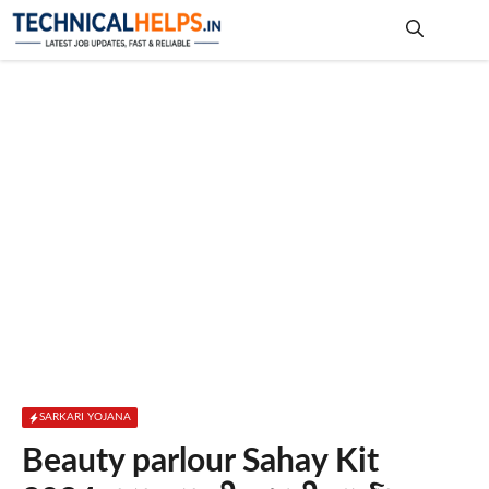
Skip
to
content
Me
SARKARI YOJANA
Beauty parlour Sahay Kit