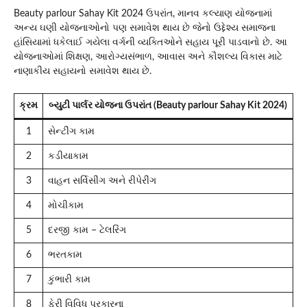
Beauty parlour Sahay Kit 2024 ઉપરાંત, માનવ કલ્યાણ યોજનામાં
અન્ય ઘણી યોજનાઓનો પણ સમાવેશ થાય છે જેનો ઉદ્દેશ્ય સમાજના
હાંસિયામાં ધકેલાઈ ગયેલા વર્ગની વ્યક્તિઓને સહાય પૂરી પાડવાનો છે. આ
યોજનાઓમાં શિક્ષણ, આરોગ્યસંભાળ, આવાસ અને કૌશલ્ય વિકાસ માટે
નાણાકીય સહાયનો સમાવેશ થાય છે.
ક્રમ
બ્યુટી પાર્લર યોજના ઉપરાંત (Beauty parlour Sahay Kit 2024)
1
સેન્ટીંગ કામ
2
કડીયાકામ
3
વાહન સર્વિસીંગ અને રીપેરીંગ
4
મોચીકામ
5
દરજી કામ – ટેલરિંગ
6
ભરતકામ
7
કુંભારી કામ
8
ફેરી વિવિધ પ્રકારના