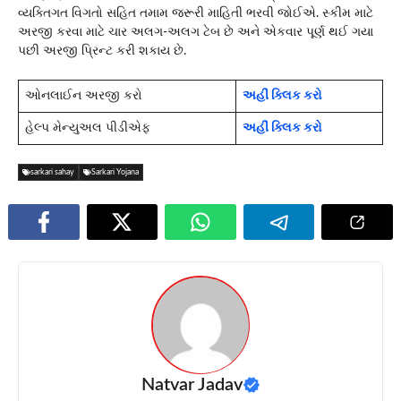
વ્યક્તિગત વિગતો સહિત તમામ જરૂરી માહિતી ભરવી જોઈએ. સ્કીમ માટે
અરજી કરવા માટે ચાર અલગ-અલગ ટેબ છે અને એકવાર પૂર્ણ થઈ ગયા
પછી અરજી પ્રિન્ટ કરી શકાય છે.
ઓનલાઈન અરજી કરો
અહીં ક્લિક કરો
હેલ્પ મેન્યુઅલ પીડીએફ
અહીં ક્લિક કરો
sarkari sahay
Sarkari Yojana
Natvar Jadav