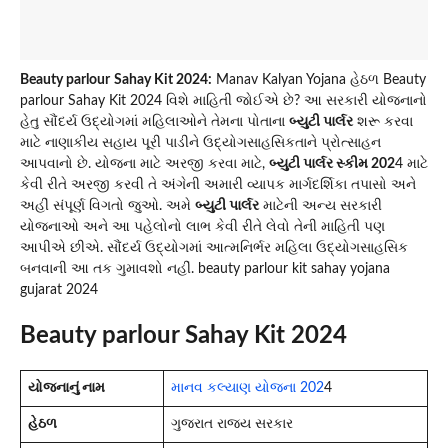
Beauty parlour
Sahay Kit 2024:
Manav Kalyan Yojana હેઠળ Beauty
parlour Sahay Kit 2024 વિશે માહિતી જોઈએ છે? આ સરકારી યોજનાનો
હેતુ સૌંદર્ય ઉદ્યોગમાં મહિલાઓને તેમના પોતાના
બ્યુટી પાર્લર
શરૂ કરવા
માટે નાણાકીય સહાય પૂરી પાડીને ઉદ્યોગસાહસિકતાને પ્રોત્સાહન
આપવાનો છે. યોજના માટે અરજી કરવા માટે,
બ્યુટી પાર્લર સ્કીમ 202
4 માટે
કેવી રીતે અરજી કરવી તે અંગેની અમારી વ્યાપક માર્ગદર્શિકા તપાસો અને
અહીં સંપૂર્ણ વિગતો જુઓ. અમે
બ્યુટી પાર્લર
માટેની અન્ય સરકારી
યોજનાઓ અને આ પહેલોનો લાભ કેવી રીતે લેવો તેની માહિતી પણ
આપીએ છીએ. સૌંદર્ય ઉદ્યોગમાં આત્મનિર્ભર મહિલા ઉદ્યોગસાહસિક
બનવાની આ તક ગુમાવશો નહીં. beauty parlour kit sahay yojana
gujarat 2024
Beauty parlour Sahay Kit 2024
યોજનાનું નામ
માનવ કલ્યાણ યોજના 202
4
હેઠળ
ગુજરાત રાજ્ય સરકાર