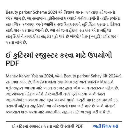
Beauty parlour Scheme 2024 એ વિશાળ માનવ કલ્યાણ યોજનાનો
એક ભાગ છે, જે સમાજના હાંસિયામાં ધકેલાઈ ગયેલા વર્ગોની વ્યક્તિઓના
સામાજિક કલ્યાણ અને આર્થિક સશક્તિકરણને સુનિશ્ચિત કરવાના ઉદ્દેશ્ય
સાથે શરૂ કરવામાં આવી છે. આ યોજના હેઠળ, સરકાર એવા મહિલા
સાહસિકોને નાણાકીય સહાય પૂરી પાડે છે જેઓ પોતાનું બ્યુટી પાર્લર શરૂ
કરવા માંગે છે.
ઈ કુટિરમાં રજીસ્ટર કરવા માટે ઉપયોગી
PDF
Manav Kalyan Yojana 2024, જેમાં Beauty parlour Sahay Kit 2024નો
સમાવેશ થાય છે, તે મહિલાઓના સશક્તિકરણ અને આર્થિક વિકાસને
પ્રોત્સાહન આપવા માટે ભારત સરકાર દ્વારા એક આવકારદાયક પહેલ છે.
આ યોજના મહિલાઓને રોજગારીની તકો પૂરી પાડવા અને તેમને
આત્મનિર્ભર બનાવવા માટે ખૂબ આગળ વધશે. બ્યુટી પાર્લર સ્થાપવામાં રસ
ધરાવતી મહિલા સાહસિકો આ યોજનાનો લાભ લઈ શકે છે અને પોતાનો
વ્યવસાય શરૂ કરવા માટે નાણાકીય સહાય માટે અરજી કરી શકે છે.
ઈ કુટિરમાં રજીસ્ટર કરવા માટે ઉપયોગી PDF
અહીં ક્લિક કરો