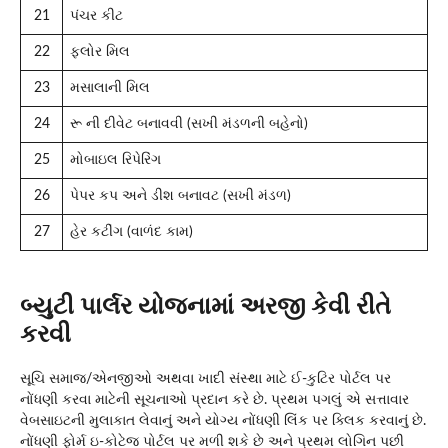
21
પંચર કીટ
22
ફ્લોર મિલ
23
મસાલાની મિલ
24
રૂ ની દીવેટ બનાવવી (સખી મંડળની બહેનો)
25
મોબાઇલ રિપેરિંગ
26
પેપર કપ અને ડીશ બનાવટ (સખી મંડળ)
27
હેર કટીંગ (વાળંદ કામ)
બ્યુટી પાર્લર યોજનામાં અરજી કેવી રીતે
કરવી
સૂચિ સમાજ/એનજીઓ અથવા ખાદી સંસ્થા માટે ઈ-કુટિર પોર્ટલ પર
નોંધણી કરવા માટેની સૂચનાઓ પ્રદાન કરે છે. પ્રથમ પગલું એ સત્તાવાર
વેબસાઇટની મુલાકાત લેવાનું અને યોગ્ય નોંધણી લિંક પર ક્લિક કરવાનું છે.
નોંધણી ફોર્મ ઇ-કોટેજ પોર્ટલ પર મળી શકે છે અને પ્રથમ લોગિન પછી