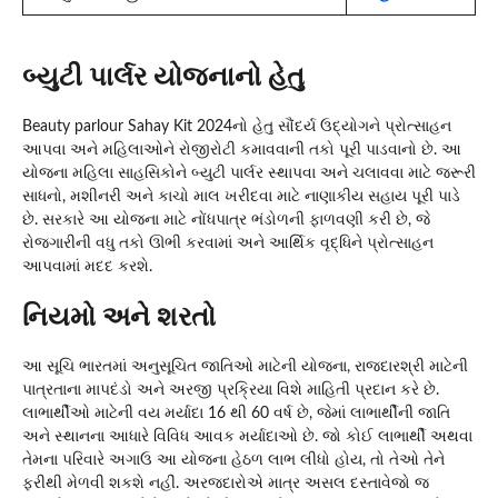
બ્યુટી પાર્લર યોજનાનો હેતુ
Beauty parlour Sahay Kit 2024નો હેતુ સૌંદર્ય ઉદ્યોગને પ્રોત્સાહન
આપવા અને મહિલાઓને રોજીરોટી કમાવવાની તકો પૂરી પાડવાનો છે. આ
યોજના મહિલા સાહસિકોને બ્યુટી પાર્લર સ્થાપવા અને ચલાવવા માટે જરૂરી
સાધનો, મશીનરી અને કાચો માલ ખરીદવા માટે નાણાકીય સહાય પૂરી પાડે
છે. સરકારે આ યોજના માટે નોંધપાત્ર ભંડોળની ફાળવણી કરી છે, જે
રોજગારીની વધુ તકો ઊભી કરવામાં અને આર્થિક વૃદ્ધિને પ્રોત્સાહન
આપવામાં મદદ કરશે.
નિયમો અને શરતો
આ સૂચિ ભારતમાં અનુસૂચિત જાતિઓ માટેની યોજના, રાજદારશ્રી માટેની
પાત્રતાના માપદંડો અને અરજી પ્રક્રિયા વિશે માહિતી પ્રદાન કરે છે.
લાભાર્થીઓ માટેની વય મર્યાદા 16 થી 60 વર્ષ છે, જેમાં લાભાર્થીની જાતિ
અને સ્થાનના આધારે વિવિધ આવક મર્યાદાઓ છે. જો કોઈ લાભાર્થી અથવા
તેમના પરિવારે અગાઉ આ યોજના હેઠળ લાભ લીધો હોય, તો તેઓ તેને
ફરીથી મેળવી શકશે નહીં. અરજદારોએ માત્ર અસલ દસ્તાવેજો જ