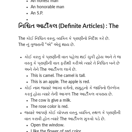
An honest man
An honorable man
An S.P.
નિશ્ચિત આર્ટીકલ (Definite Articles) : The
The કોઈ નિશ્ચિત વસ્તુ, વ્યક્તિ કે પ્રાણીનો નિર્દેશ કરે છે.
The નું ગુજરાતી “એ” એવું થાય છે.
કોઈ વસ્તુ કે પ્રાણીની વાત પહેલા થઈ ચુકી હોય અને તે જ
વસ્તુ કે પ્રાણીની વાત ફરીથી કરીએ ત્યારે તે નિશ્ચિત બને છે
અને તેને The આર્ટીકલ લાગે છે.
This is camel. The camel is tall.
This is an apple. The apple is red.
કોઈ નામ જયારે આખા વર્ગનો, સમુહનો કે જાતિનો ઉલ્લેખ
કરતું હોય ત્યારે તેની આગળ The આર્ટીકલ વપરાય છે.
The cow is give a milk.
The rose color is red.
જયારે આપણે કોઈ ચોક્કસ વસ્તુ, વ્યક્તિ, સ્થળ કે પ્રાણીની
વાત કરાવી હોત ત્યારે The આર્ટીકલ મુકવો પડે છે.
Open the window.
I like the flower of red color.