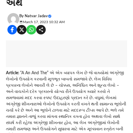
અર્થ
By
Natvar Jadav
March 17, 2023 10:32 AM
Article:
“A An And The” એ એક વ્યાપક લેખ છે જે વાક્યોમાં અંગ્રેજી
લેખોનો ઉપયોગ કરવાની મૂળભૂત બાબતો સમજાવે છે. લેખ વિવિધ
પ્રકારના લેખોને આવરી લે છે – ચોક્કસ, અનિશ્ચિત અને શૂન્ય લેખો –
અને વાચકોને દરેક પ્રકારનો યોગ્ય રીતે ઉપયોગ ક્યારે કરવો તે
સમજવામાં મદદ કરવા સ્પષ્ટ ઉદાહરણો પ્રદાન કરે છે. વધુમાં, લેખમાં
અંગ્રેજી શીખનારાઓ લેખોનો ઉપયોગ કરતી વખતે થતી સામાન્ય ભૂલોની
ચર્ચા કરે છે અને આ ભૂલોને ટાળવા માટે મદદરૂપ ટીપ્સ આપે છે. ભલે તમે
તમારા જ્ઞાનને તાજું કરવા માંગતા સ્થાનિક વક્તા હોવ અથવા લેખો સાથે
સંઘર્ષ કરી રહેલા અંગ્રેજી શીખનાર હોવ, આ લેખ અંગ્રેજીમાં લેખોની
તમારી સમજણ અને ઉપયોગને સુધારવા માટે એક મૂલ્યવાન સ્ત્રોત બની