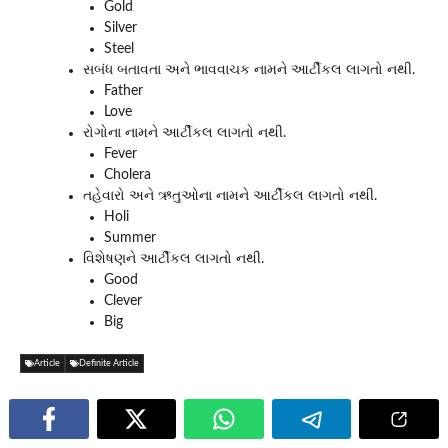
Gold
Silver
Steel
સબંધ બતાવતા અને ભાવવાચક નામને આર્ટીકલ લાગતો નથી.
Father
Love
રોગોના નામને આર્ટીકલ લાગતો નથી.
Fever
Cholera
તહેવારો અને ઋતુઓના નામને આર્ટીકલ લાગતો નથી.
Holi
Summer
વિશેષણને આર્ટીકલ લાગતો નથી.
Good
Clever
Big
Article
Definite Article