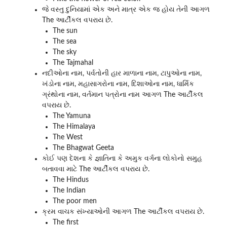
જે વસ્તુ દુનિયામાં એક અને માત્ર એક જ હોય તેની આગળ
The આર્ટીકલ વપરાય છે.
The sun
The sea
The sky
The Tajmahal
નદીઓના નામ, પર્વતોની હાર માળાના નામ, ટાપુઓના નામ,
ખંડોના નામ, મહાસાગરોના નામ, દિશાઓના નામ, ધાર્મિક
ગ્રંથોના નામ, વર્તમાન પત્રોના નામ આગળ The આર્ટીકલ
વપરાય છે.
The Yamuna
The Himalaya
The West
The Bhagwat Geeta
કોઈ પણ દેશના કે જ્ઞાતિના કે અમુક વર્ગના લોકોનો સમુહ
બતાવવા માટે The આર્ટીકલ વપરાય છે.
The Hindus
The Indian
The poor men
ક્રમ વાચક સંખ્યાઓની આગળ The આર્ટીકલ વપરાય છે.
The first