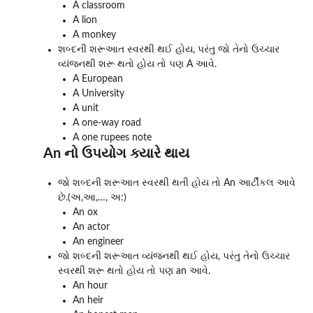
A classroom
A lion
A monkey
શબ્દની શરૂઆત સ્વરથી થઈ હોય, પરંતુ જો તેનો ઉચ્ચાર
વ્યંજનથી શરૂ થતો હોય તો પણ A આવે.
A European
A University
A unit
A one-way road
A one rupees note
An નો ઉપયોગ ક્યારે થાય
જો શબ્દની શરૂઆત સ્વરથી થતી હોય તો An આર્ટીકલ આવે
છે.(અ,આ,…, અ:)
An ox
An actor
An engineer
જો શબ્દની શરૂઆત વ્યંજનથી થઈ હોય, પરંતુ તેનો ઉચ્ચાર
સ્વરથી શરૂ થતો હોય તો પણ an આવે.
An hour
An heir