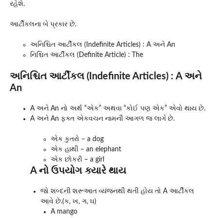
રહેશે.
આર્ટીકલના બે પ્રકાર છે.
અનિશ્ચિત આર્ટીકલ (Indefinite Articles) : A અને An
નિશ્ચિત આર્ટીકલ (Definite Article) : The
અનિશ્ચિત આર્ટીકલ (Indefinite Articles) : A અને
An
A અને An નો અર્થ “એક” અથવા “કોઈ પણ એક” એવો થાય છે.
A અને An ફક્ત એકવચન નામની આગળ જ લાગે છે.
એક કુતરો – a dog
એક હાથી – an elephant
એક છોકરી – a girl
A નો ઉપયોગ ક્યારે થાય
જો શબ્દની શરૂઆત વ્યંજનથી થતી હોય તો A આર્ટીકલ
આવે છે.(ક, ખ, ગ, ઘ)
A mango