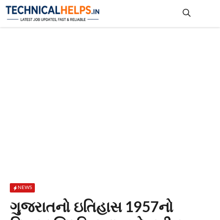
Skip
to
content
Me
NEWS
ગુજરાતનો ઇતિહાસ 1957નો