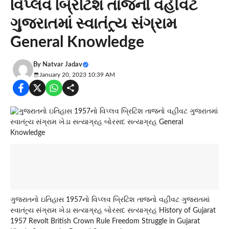
વિપ્લવ બ્રિટિશ તાજનો વહીવટ
ગુજરાતમાં સ્વાતંત્ર્ય સંગ્રામ
General Knowledge
By
Natvar Jadav
January 20, 2023 10:39 AM
ગુજરાતનો ઇતિહાસ 1957નો વિપ્લવ બ્રિટિશ તાજનો વહીવટ ગુજરાતમાં
સ્વાતંત્ર્ય સંગ્રામ ખેડા સત્યાગ્રહ બોરસદ સત્યાગ્રહ History of Gujarat
1957 Revolt British Crown Rule Freedom Struggle in Gujarat