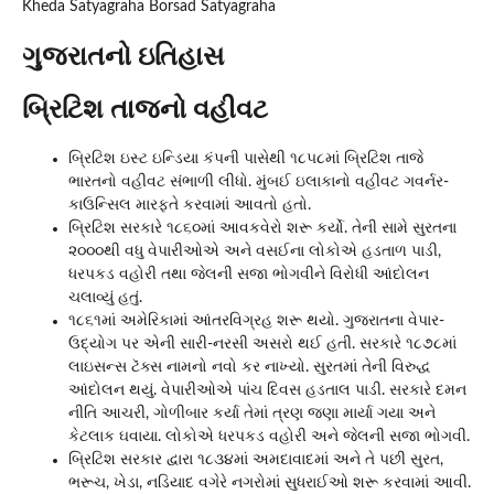
Kheda Satyagraha Borsad Satyagraha
ગુજરાતનો ઇતિહાસ
બ્રિટિશ તાજનો વહીવટ
બ્રિટિશ ઇસ્ટ ઇન્ડિયા કંપની પાસેથી ૧૮૫૮માં બ્રિટિશ તાજે
ભારતનો વહીવટ સંભાળી લીધો. મુંબઈ ઇલાકાનો વહીવટ ગવર્નર-
કાઉન્સિલ મારફતે કરવામાં આવતો હતો.
બ્રિટિશ સરકારે ૧૮૬૦માં આવકવેરો શરૂ કર્યો. તેની સામે સુરતના
૨૦૦૦થી વધુ વેપારીઓએ અને વસઈના લોકોએ હડતાળ પાડી,
ધરપકડ વહોરી તથા જેલની સજા ભોગવીને વિરોધી આંદોલન
ચલાવ્યું હતું.
૧૮૬૧માં અમેરિકામાં આંતરવિગ્રહ શરૂ થયો. ગુજરાતના વેપાર-
ઉદ્યોગ પર એની સારી-નરસી અસરો થઈ હતી. સરકારે ૧૮૭૮માં
લાઇસન્સ ટૅક્સ નામનો નવો કર નાખ્યો. સુરતમાં તેની વિરુદ્ધ
આંદોલન થયું. વેપારીઓએ પાંચ દિવસ હડતાલ પાડી. સરકારે દમન
નીતિ આચરી, ગોળીબાર કર્યા તેમાં ત્રણ જણા માર્યા ગયા અને
કેટલાક ઘવાયા. લોકોએ ધરપકડ વહોરી અને જેલની સજા ભોગવી.
બ્રિટિશ સરકાર દ્વારા ૧૮૩૪માં અમદાવાદમાં અને તે પછી સુરત,
ભરૂચ, ખેડા, નડિયાદ વગેરે નગરોમાં સુધરાઈઓ શરૂ કરવામાં આવી.