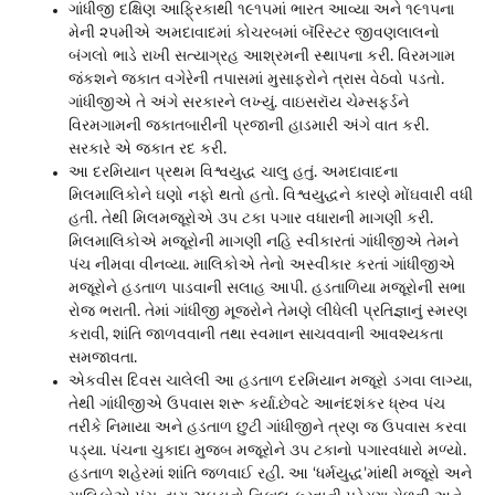
ગાંધીજી દક્ષિણ આફ્રિકાથી ૧૯૧૫માં ભારત આવ્યા અને ૧૯૧૫ના
મેની ૨૫મીએ અમદાવાદમાં કોચરબમાં બૅરિસ્ટર જીવણલાલનો
બંગલો ભાડે રાખી સત્યાગ્રહ આશ્રમની સ્થાપના કરી. વિરમગામ
જંકશને જકાત વગેરેની તપાસમાં મુસાફરોને ત્રાસ વેઠવો પડતો.
ગાંધીજીએ તે અંગે સરકારને લખ્યું. વાઇસરૉય ચેમ્સફર્ડને
વિરમગામની જકાતબારીની પ્રજાની હાડમારી અંગે વાત કરી.
સરકારે એ જકાત રદ કરી.
આ દરમિયાન પ્રથમ વિશ્વયુદ્ધ ચાલુ હતું. અમદાવાદના
મિલમાલિકોને ઘણો નફો થતો હતો. વિશ્વયુદ્ધને કારણે મોંઘવારી વધી
હતી. તેથી મિલમજૂરોએ ૩૫ ટકા પગાર વધારાની માગણી કરી.
મિલમાલિકોએ મજૂરોની માગણી નહિ સ્વીકારતાં ગાંધીજીએ તેમને
પંચ નીમવા વીનવ્યા. માલિકોએ તેનો અસ્વીકાર કરતાં ગાંધીજીએ
મજૂરોને હડતાળ પાડવાની સલાહ આપી. હડતાળિયા મજૂરોની સભા
રોજ ભરાતી. તેમાં ગાંધીજી મૂજરોને તેમણે લીધેલી પ્રતિજ્ઞાનું સ્મરણ
કરાવી, શાંતિ જાળવવાની તથા સ્વમાન સાચવવાની આવશ્યકતા
સમજાવતા.
એકવીસ દિવસ ચાલેલી આ હડતાળ દરમિયાન મજૂરો ડગવા લાગ્યા,
તેથી ગાંધીજીએ ઉપવાસ શરૂ કર્યા.છેવટે આનંદશંકર ધ્રુવ પંચ
તરીકે નિમાયા અને હડતાળ છુટી ગાંધીજીને ત્રણ જ ઉપવાસ કરવા
પડ્યા. પંચના ચુકાદા મુજબ મજૂરોને ૩૫ ટકાનો પગારવધારો મળ્યો.
હડતાળ શહેરમાં શાંતિ જળવાઈ રહી. આ ‘ધર્મયુદ્ધ’માંથી મજૂરો અને