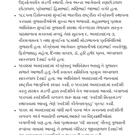
ઉદ્યોગવર્ધક મંડળી સ્થાપી. તેના અન્ય આગેવાનો રણછોડલાલ
છોટાલાલ, પ્રેમાભાઈ હિમાભાઈ, મણિભાઈ જાભાઈ વગેરે હતા.
૧૮૮૫ના ડિસેમ્બરમાં મુંબઈમાં ભારતીય રાષ્ટ્રીય કૉંગ્રેસની સ્થાપના
કરવામાં ગુજરાતીઓએ મુખ્ય ભાગ ભજવ્યો. મહાસભાનું પ્રથમ
અધિવેશન મુંબઈમાં ગુજરાતી સંસ્થા ગોકળદાસ તેજપાલ સંસ્કૃત
પાઠશાળાના મકાનમાં મળ્યું. તેમાં સુરતના ૯, અમદાવાદના ૩,
વીરમગામના ૧ તથા મુંબઈના ૧૮માંથી મોટાભાગના પ્રતિનિધિઓ
ગુજરાતી હતા. કોંગ્રેસમાં આગેવાન ગુજરાતીઓ દાદાભાઈ નવરોજી,
ફિરોજશાહ મહેતા, દિનશા વાચ્છા, ડૉ, હરિ હર્ષદ ધ્રુવ, અંબાલાલ
સાકરલાલ દેસાઈ વગેરે હતા.
૧૯૦૨માં અમદાવાદમાં કૉંગ્રેસનું અધિવેશન ભરાયું તે ગુજરાત
સભાને આભારી હતું. તેની સ્વાગત સમિતિના પ્રમુખ અંબાલાલ
સાકરલાલ દેસાઈ હતા. આ અધિવેશને અમદાવાદની જનતામાં
રાષ્ટ્રીય જાગૃતિનો સંચાર કર્યો, ૦ ૧૯૦૩માં અમદાવાદમાં સ્વદેશી
વસ્તુ સંરક્ષક મંડળી દ્વારા સ્વદેશીને વેગ આપવામાં આવ્યો. બંગાળમાં
૧૯૦૫માં સ્વદેશીની ચળવળ શરૂ થયા બાદ ‘સ્વદેશી મિત્રમંડળ’
સ્થાપવામાં આવ્યું. તેણે ‘સ્વદેશી કીર્તનસંગ્રહ’ પ્રગટ કર્યો.
૧૯૦૬ માં અમદાવાદમાં ગાંધી માર્ગ પરના એક મકાનમાં સ્વદેશીની
ચળવળ અંગે ભરાયેલી સભામાં,આશરે ૫૦ વિદ્યાર્થીઓમાં
બંગાળીઓ પણ હતા. તેમાં પ્રથમવાર ‘વંદે માતરમ્’ ગીતનું ગુજરાતી
રૂપાંતર ગાવામાં આવ્યું. તે સભામાં બૅરિસ્ટર જીવણલાલ દેસાઈએ