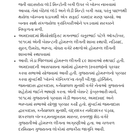
જતી વાઇસરૉય લૉર્ડ મિન્ટોની બગી ઉપર બે બૉમ્બ નાખવામાં
આવ્યા. તેમાં બેઠેલાં લૉર્ડ અને લેડી મિન્ટો બગી ગયા, પરંતુ પાછળથી
થયેલા બૉમ્બના ધડાકાથી એક સફાઈ કામદાર મરણ પામ્યો. આ
બનાવ સાથે સંકળાયેલા ક્રાંતિકારીઓને પકડવામાં સરકારને
નિષ્ફળતા મળી.
અમદાવાદમાં થિયોસૉફિસ્ટ મગનભાઈ ચતુરભાઈ પટેલે ઑક્ટોબર,
૧૯૧૬માં એની બેસન્ટની હોમરૂલ લીગની શાખા સ્થાપી. નડિયાદ,
સુરત, ઉમરેઠ, ભરૂચ, ગોધરા વગેરે સ્થળોએ હોમરૂલ લીગની
શાખાઓ સ્થાપવામાં
આવી. ખેડા જિલ્લામાં હોમરૂલ લીગની ૮૯ શાખાઓ સ્થપાઈ હતી.
અમદાવાદની આસપાસના ગામોમાં હોમરૂલ (સ્વરાજ)નો પ્રચાર
કરવા સભાઓ યોજવામાં આવી હતી. ગુજરાતમાં હોમરૂલનો પ્રચાર
કરવા મુંબઈથી ‘બૉમ્બે કૉનિકલ’ના તંત્રી બી.જી. હૉર્નિમૅન,
જમનાદાસ દ્વારકાદાસ, કનૈયાલાલ મુનશી વગેરે નેતાઓ ગુજરાતનાં
શહેરોમાં જઈને ભાષણો કરતા. એની બેસન્ટે ફેબ્રુઆરી-માર્ચ,
૧૯૧૮માં ગુજરાતનો પ્રવાસ ખેડી ભાવનગર, અમદાવાદ અને
ભરૂચમાં સભાઓ યોજી પ્રચાર કર્યો હતો. મુંબઈમાં જમનાદાસ
દ્વારકાદાસ, કનૈયાલાલ મુનશી, ચંદ્રશંકર નર્મદાશંકર પંડ્યા,
શંકરલાલ બૅન્કર,મનસુખરામ માસ્તર, રતનજી શેઠ વગેરે
ગુજરાતીઓ હોમરૂલ લીગના અગ્રણીઓ હતા. આ ચળવળ
દરમિયાન ગુજરાતના લોકોમાં રાજકીય જાગૃતિ આવી.