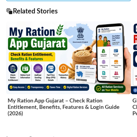
Related Stories
My Ration App Gujarat – Check Ration
G
Entitlement, Benefits, Features & Login Guide
C
(2026)
P