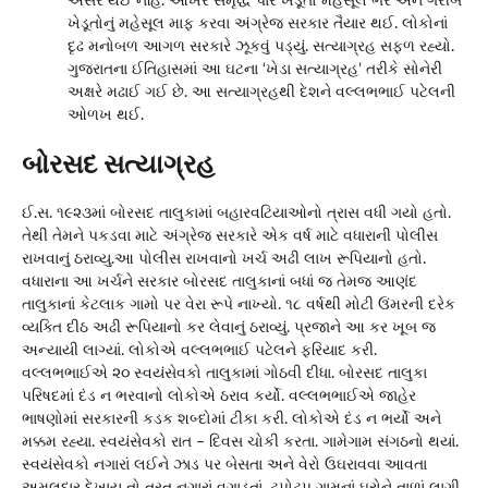
અસર થઈ નહિ. આખરે સમૃદ્ધ પાર ખેડૂતો મહેસૂલ ભરે અને ગરીબ
ખેડૂતોનું મહેસૂલ માફ કરવા અંગ્રેજ સરકાર તૈયાર થઈ. લોકોનાં
દૃઢ મનોબળ આગળ સરકારે ઝૂકવું પડ્યું. સત્યાગ્રહ સફળ રહ્યો.
ગુજરાતના ઈતિહાસમાં આ ઘટના ‘ખેડા સત્યાગ્રહ’ તરીકે સોનેરી
અક્ષરે મઢાઈ ગઈ છે. આ સત્યાગ્રહથી દેશને વલ્લભભાઈ પટેલની
ઓળખ થઈ.
બોરસદ સત્યાગ્રહ
ઈ.સ. ૧૯૨૩માં બોરસદ તાલુકામાં બહારવટિયાઓનો ત્રાસ વધી ગયો હતો.
તેથી તેમને પકડવા માટે અંગ્રેજ સરકારે એક વર્ષ માટે વધારાની પોલીસ
રાખવાનું ઠરાવ્યુ.આ પોલીસ રાખવાનો ખર્ચ અઢી લાખ રૂપિયાનો હતો.
વધારાના આ ખર્ચને સરકાર બોરસદ તાલુકાનાં બધાં જ તેમજ આણંદ
તાલુકાનાં કેટલાક ગામો પર વેરા રૂપે નાખ્યો. ૧૮ વર્ષથી મોટી ઉંમરની દરેક
વ્યક્તિ દીઠ અઢી રૂપિયાનો કર લેવાનું ઠરાવ્યું. પ્રજાને આ કર ખૂબ જ
અન્યાયી લાગ્યાં. લોકોએ વલ્લભભાઈ પટેલને ફરિયાદ કરી.
વલ્લભભાઈએ ૨૦ સ્વયંસેવકો તાલુકામાં ગોઠવી દીધા. બોરસદ તાલુકા
પરિષદમાં દંડ ન ભરવાનો લોકોએ ઠરાવ કર્યો. વલ્લભભાઈએ જાહેર
ભાષણોમાં સરકારની કડક શબ્દોમાં ટીકા કરી. લોકોએ દંડ ન ભર્યો અને
મક્કમ રહ્યા. સ્વયંસેવકો રાત – દિવસ ચોકી કરતા. ગામેગામ સંગઠનો થયાં.
સ્વયંસેવકો નગારાં લઈને ઝાડ પર બેસતા અને વેરો ઉઘરાવવા આવતા
અમલદાર દેખાય તો તરત નગારાં વગાડતાં. ટપોટપ ગામનાં ઘરોને તાળાં લાગી