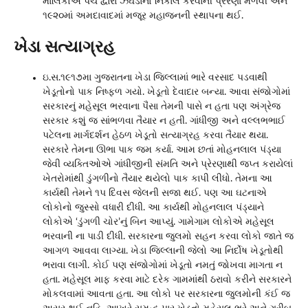
માલિકોએ પંચ દ્વારા ઝઘડાનો નિકાલ કરવાની પ્રેરણા મેળવી અને
૧૯૨૦માં અમદાવાદમાં મજૂર મહાજનની સ્થાપના થઈ.
ખેડા સત્યાગ્રહ
ઇ.સ.૧૯૧૭મા ગુજરાતના ખેડા જિલ્લામાં ભારે વરસાદ પડવાથી
ખેડૂતોનો પાક નિષ્ફળ ગયો. ખેડૂતો દેવાદાર બન્યા. આવા સંજોગોમાં
સરકારનું મહેસૂલ ભરવાના પૈસા તેમની પાસે ન હતા પણ અંગ્રેજ
સરકાર કશું જ સાંભળવા તૈયાર ન હતી. ગાંધીજી અને વલ્લભભાઈ
પટેલના માર્ગદર્શન હેઠળ ખેડૂતો સત્યાગ્રહ કરવા તૈયાર થયા.
સરકારે તેમના ઊભા પાક જમ કર્યા. આમ છતાં મોહનલાલ પંડ્યા
જેવી વ્યક્તિઓએ ગાંધીજીની સંમતિ અને પ્રેરણાથી જપ્ત કરાયેલાં
ખેતરોમાંથી ડુંગળીનો તૈયાર થયેલો પાક કાપી લીધો. તેમના આ
કાર્યથી તેમને ૧૫ દિવસ જેલની સજા થઈ. પણ આ ઘટનાએ
લોકોનો જુસ્સો વધારી દીધી. આ કાર્યથી મોહનલાલ પંડ્યાને
લોકોએ ‘ડુંગળી ચોર’નું બિન આપ્યું. ગામેગામ લોકોએ મહેસૂલ
ભરવાની ના પાડી દીધી. સરકારના જુલમો સહન કરવા લોકો જાતે જ
આગળ આવવા લાગ્યા. ખેડા જિલ્લાની જેલો આ નિર્દોષ ખેડૂતોથી
ભરાવા લાગી. કોઈ પણ સંજોગોમાં ખેડૂતો નમતું જોખવા માગતા ન
હતા. મહેસૂલ માફ કરવા માટે દરેક ગામમાંથી ઠરાવો કરીને સરકારને
મોકલવામાં આવતા હતા. આ લોકો પર સરકારના જુલમોની કંઈ જ