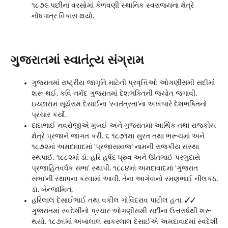
૧૮૭૯ પછીનાં વરસોમાં કેળવણી સ્થાનિક સ્વરાજ્યના ક્ષેત્રે
નોંધપાત્ર વિકાસ થયો.
ગુજરાતમાં સ્વાતંત્ર્ય સંગ્રામ
ગુજરાતમાં રાષ્ટ્રીય જાગૃતિ માટેની પ્રવૃત્તિઓ ઓગણીસમી સદીમાં
શરૂ થઈ. કવિ નર્મદ ગુજરાતમાં દેશભક્તિની જયોત જગાવી.
ઇચ્છારામ સૂર્યરામ દેસાઈના ‘સ્વતંત્રતા’ના અખબારે દેશભક્તિનો
પ્રચાર કર્યો.
દાદાભાઈ નવરોજીએ મુંબઈ અને ગુજરાતમાં આર્થિક તથા રાજકીય
ક્ષેત્રે પ્રજાને જાગત કરી. ૬ ૧૮૭૧માં સુરત તથા ભરૂચમાં અને
૧૮૭૨માં અમદાવાદમાં ‘પ્રજાસમાજ’ નામની રાજકીય સંસ્થા
સ્થપાઈ. ૧૮૮૨માં ડૉ. હરિ હર્ષદ ધ્રુવ અને ઊતભાઈ પરભુદાસે
પ્રજાહિતવર્ધક સભા’ સ્થાપી. ૧૮૮૪માં અમદાવાદમાં ‘ગુજરાત
સભા’ની સ્થાપના કરવામાં આવી. તેના આગેવાનો રમણભાઈ નીલકંઠ,
ડૉ. બેન્જામિન,
હરિલાલ દેસાઈભાઈ તથા વકીલ ગોવિંદરાવ પાટીલ હતા. ✓✓
ગુજરાતમાં સ્વદેશીનો પ્રચાર ઓગણીસમી સદીના ઉત્તરાર્ધથી શરૂ
થયો. ૧૮૭૬માં અંબાલાલ સાકરલાલ દેસાઈએ અમદાવાદમાં સ્વદેશી