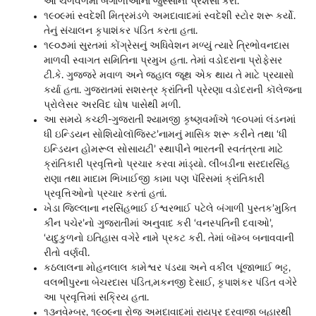
આ ચળવળમાં બંગાળીઓના જુસ્સાની પ્રશંસા કરી.
૧૯૦૯માં સ્વદેશી મિત્રમંડળે અમદાવાદમાં સ્વદેશી સ્ટોર શરૂ કર્યો.
તેનું સંચાલન કૃપાશંકર પંડિત કરતા હતા.
૧૯૦૭માં સુરતમાં કોંગ્રેસનું અધિવેશન મળ્યું ત્યારે ત્રિભોવનદાસ
માળવી સ્વાગત સમિતિના પ્રમુખ હતા. તેમાં વડોદરાના પ્રોફેસર
ટી.કે. ગુજ્જરે મવાળ અને જહાલ જૂથ એક થાય તે માટે પ્રયાસો
કર્યા હતા. ગુજરાતમાં સશસ્ત્ર ક્રાંતિની પ્રેરણા વડોદરાની કૉલેજના
પ્રોલેસર અરવિંદ ઘોષ પાસેથી મળી.
આ સમયે કચ્છી-ગુજરાતી શ્યામજી કૃષ્ણવર્માએ ૧૯૦૫માં લંડનમાં
ધી ઇન્ડિયન સોશિયોલૉજિસ્ટ’નામનું માસિક શરૂ કરીને તથા ‘ધી
ઇન્ડિયન હોમરૂલ સોસાયટી’ સ્થાપીને ભારતની સ્વતંત્રતા માટે
ક્રાંતિકારી પ્રવૃત્તિનો પ્રચાર કરવા માંડ્યો. લીંબડીના સરદારસિંહ
રાણા તથા માદામ ભિખાઈજી કામા પણ પૅરિસમાં ક્રાંતિકારી
પ્રવૃત્તિઓનો પ્રચાર કરતાં હતાં.
ખેડા જિલ્લાના નરસિંહભાઈ ઈશ્વરભાઈ પટેલે બંગાળી પુસ્તક’મુક્તિ
કીન પચેર’નો ગુજરાતીમાં અનુવાદ કરી ‘વનસ્પતિની દવાઓ’,
‘યદુકુળનો ઇતિહાસ વગેરે નામે પ્રકટ કરી. તેમાં બૉમ્બ બનાવવાની
રીતો વર્ણવી.
કઠલાલના મોહનલાલ કામેશ્વર પંડયા અને વકીલ પૂંજાભાઈ ભટ્ટ,
વલભીપુરના બેચરદાસ પંડિત,મકનજી દેસાઈ, કૃપાશંકર પંડિત વગેરે
આ પ્રવૃત્તિમાં સક્રિય હતા.
૧૩નવેમ્બર, ૧૯૦૯ના રોજ અમદાવાદમાં રાયપુર દરવાજા બહારથી