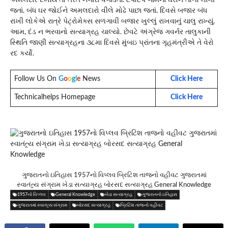
જતાં. બંધ ઘર જોઈને અમલદારો વીલે મોઢે પાછા જતાં. દિવસે બજાર બંધ
રાખી લોકેએ રાત્રે પેટ્રોમેક્સ સળગાવી બજાર ખુલ્લું રાખવાનું ચાલુ રાખ્યું.
આમ, દંડ ન ભરવાનો સત્યાગ્રહ ચાલ્યો. છેવટે અંગ્રેજ ગવર્નર તાલુકાની
સ્થિતિ જાણી સત્યાગ્રહના ૩૮મા દિવસે મુંબઇ પ્રાંતના ગૃહમંત્રીએ તે વેરો
રદ કર્યો.
Follow Us On
G
o
o
g
l
e
News
Click Here
Technicalhelps Homepage
Click Here
ગુજરાતનો ઇતિહાસ 1957નો વિપ્લવ બ્રિટિશ તાજનો વહીવટ ગુજરાતમાં
સ્વાતંત્ર્ય સંગ્રામ ખેડા સત્યાગ્રહ બોરસદ સત્યાગ્રહ General Knowledge
1957નો વિપ્લવ
General Knowledge
ખેડા સત્યાગ્રહ
ગુજરાતનો ઇતિહાસ
ગુજરાતમાં સ્વાતંત્ર્ય સંગ્રામ
બોરસદ સત્યાગ્રહ
બ્રિટિશ તાજનો વહીવટ